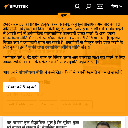
हिन्दी
भारत
हमारे वेबसाईट का प्रदर्शन उत्कृष्ट करने के लिए, अनुकूल प्रासंगिक समाचार उत्पादों
खबरें - 24.09.2025
और लक्षित विज्ञापन को दिखाने के लिए, हम अपने और हमारे भागीदारों के वेबसाइटों
से आपके बारे में अवैयक्तिक व्यावसायिक जानकारी एकत्र करते हैं। आप हमारी
गोपनीयता नीति
में आपके व्यक्तिगत डेटा का इस्तेमाल कैसे किया जाता है, इसकी
विस्तृत रूप में जानकारी प्राप्त कर सकते हैं। तकनीकों के विस्तृत वर्णन प्राप्त करने के
रूस की जीडीपी उन देशों की तुलना में तेज़ी से
लिए कृपया हमारे
कूकी तथा स्वचालित लॉगिंग नीति
पढ़िए।
बढ़ रही है जिन्होंने रूस से संबंध तोड़े हैं:
मिशुस्तिन
“स्वीकार करें & बंद करें” बटन पर क्लिक करके आप उपरोक्त लक्ष्य पुरा करने के लिए
आपके व्यक्तिगत डेटा के प्रसंस्करण की स्पष्ट सहमति प्रदान करते हैं।
आप हमारे
गोपनीयता नीति
में उल्लेखित तरीकों से अपनी सहमति वापस ले सकते हैं।
सत्येन्द्र प्रताप सिंह
स्वीकार करें & बंद करें
24 सितंबर 2025, 19:31
रूस की खबरें
रूस
रूस का विकास
प्रतिबंध
जीडीपी
मिखाइल मिशुस्टिन
आर्थिक वृद्धि दर
वैश्विक आर्थिक स्थिरता
यह मानना एक सैद्धांतिक भूल है कि यूक्रेन कुछ
भी वापस ले सकता है: क्रेमलिन प्रवक्ता