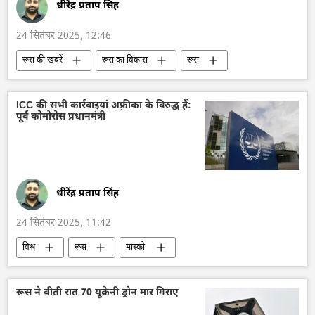
धीरेंद्र प्रताप सिंह
24 सितंबर 2025, 12:46
रूस की खबरें
रूस का विकास
रूस
मास्को
Su-30SM
लड़ाकू विमान
रोस्टेक
रूसी सैन्य तकनीक
सैन्य तकनीक
ICC की सभी कार्रवाइयां अफ़्रीका के विरुद्ध हैं:
पूर्व कोमोरोस प्रधानमंत्री
सैन्य तकनीकी सहयोग
तकनीकी विकास
धीरेंद्र प्रताप सिंह
24 सितंबर 2025, 11:42
विश्व
रूस
मास्को
अंतर्राष्ट्रीय आपराधिक न्यायालय (ICC)
गाज़ा पट्टी
हमास
पश्चिमीकरण
सामूहिक पश्चिम
रूस ने बीती रात 70 यूक्रेनी ड्रोन मार गिराए