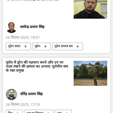
सकल घरेलू उत्पाद
सत्येन्द्र प्रताप सिंह
24 सितंबर 2025, 18:01
यूक्रेन संकट
यूक्रेन
यूक्रेन सशस्त्र बल
क्रेमलिन
क्रेमलिन के प्रवक्ता दिमित्री पेसकोव
अर्थव्यवस्था
रूसी अर्थव्यवस्था
सुरक्षा बल
यूरोप में ड्रोन की पहचान करने और उन पर
नज़र रखने की क्षमता का अभाव: यूरोपीय संघ
विशेष सैन्य अभियान
राष्ट्रीय सुरक्षा
रूस
के रक्षा प्रमुख
रूस का विकास
डॉनल्ड ट्रम्प
अमेरिका
धीरेंद्र प्रताप सिंह
24 सितंबर 2025, 17:19