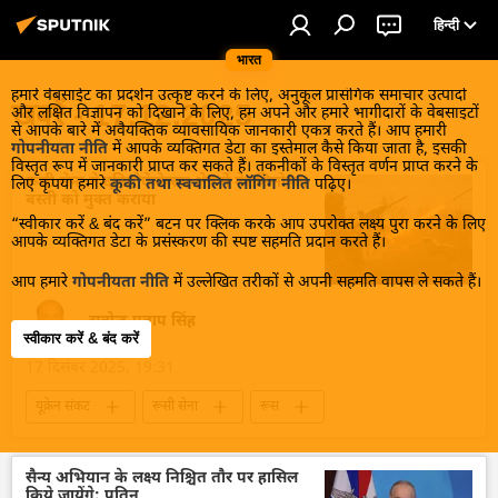
हिन्दी
भारत
हमारे वेबसाईट का प्रदर्शन उत्कृष्ट करने के लिए, अनुकूल प्रासंगिक समाचार उत्पादों
खबरें - 17.12.2025
और लक्षित विज्ञापन को दिखाने के लिए, हम अपने और हमारे भागीदारों के वेबसाइटों
से आपके बारे में अवैयक्तिक व्यावसायिक जानकारी एकत्र करते हैं। आप हमारी
गोपनीयता नीति
में आपके व्यक्तिगत डेटा का इस्तेमाल कैसे किया जाता है, इसकी
विस्तृत रूप में जानकारी प्राप्त कर सकते हैं। तकनीकों के विस्तृत वर्णन प्राप्त करने के
रूसी सेना ने द्निप्रोपेत्रोव्स्क क्षेत्र में गेरासिमोव्का
लिए कृपया हमारे
कूकी तथा स्वचालित लॉगिंग नीति
पढ़िए।
बस्ती को मुक्त कराया
“स्वीकार करें & बंद करें” बटन पर क्लिक करके आप उपरोक्त लक्ष्य पुरा करने के लिए
आपके व्यक्तिगत डेटा के प्रसंस्करण की स्पष्ट सहमति प्रदान करते हैं।
आप हमारे
गोपनीयता नीति
में उल्लेखित तरीकों से अपनी सहमति वापस ले सकते हैं।
सत्येन्द्र प्रताप सिंह
स्वीकार करें & बंद करें
17 दिसंबर 2025, 19:31
यूक्रेन संकट
रूसी सेना
रूस
रक्षा मंत्रालय (MoD)
रक्षा-पंक्ति
वायु रक्षा
यूक्रेन सशस्त्र बल
मानव रहित वाहन
सैन्य अभियान के लक्ष्य निश्चित तौर पर हासिल
किये जायेंगे: पुतिन