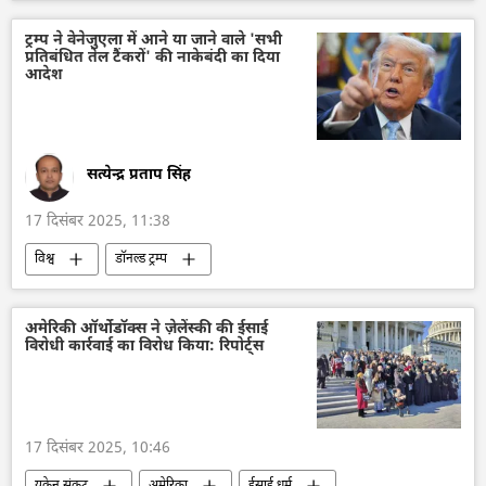
विशेष सैन्य अभियान
यूक्रेन
रूसी सेना
ट्रम्प ने वेनेजुएला में आने या जाने वाले 'सभी
प्रतिबंधित तेल टैंकरों' की नाकेबंदी का दिया
आदेश
सत्येन्द्र प्रताप सिंह
17 दिसंबर 2025, 11:38
विश्व
डॉनल्ड ट्रम्प
वेनेजुएला के राष्ट्रपति निकोलस मादुरो
वेनेजुएला
तेल
तेल का आयात
तेल उत्पादन
अमेरिकी ऑर्थोडॉक्स ने ज़ेलेंस्की की ईसाई
विरोधी कार्रवाई का विरोध किया: रिपोर्ट्स
प्रतिबंध
17 दिसंबर 2025, 10:46
यूक्रेन संकट
अमेरिका
ईसाई धर्म