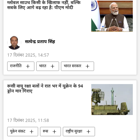
राष्ट्रीय मुद्राओं में व्यापार
हथियारों की आपूर्ति
ग्लोबल साउथ किसी के खिलाफ नहीं, बल्कि
सबके लिए आगे बढ़ रहा है: पीएम मोदी
भारत
भारत का विकास
वित्तीय प्रणाली
डॉनल्ड ट्रम्प
रूस
तेल
तेल का आयात
सत्येन्द्र प्रताप सिंह
17 दिसंबर 2025, 14:57
राजनीति
भारत
भारत सरकार
भारत का विकास
नरेन्द्र मोदी
इथियोपिया
हिन्द महासागर
विश्व शांति
राष्ट्रीय सुरक्षा
रूसी वायु रक्षा बलों ने रात भर में यूक्रेन के 94
ड्रोन मार गिराए
ग्लोबल साउथ
जॉर्डन
संसद सदस्य
17 दिसंबर 2025, 11:58
यूक्रेन संकट
रूस
राष्ट्रीय सुरक्षा