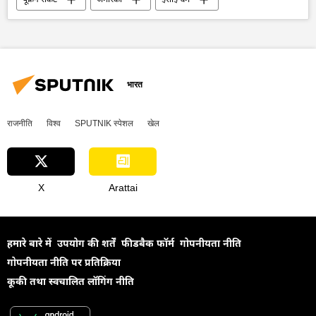
वोलोडिमिर ज़ेलेंस्की
धार्मिक भेदभाव
धरना-प्रदर्शन
सांस्कृतिक धरोहर
अमेरिकी कांग्रेस
रूसी संस्कृति
रूस
ओथडोक्स चर्च
भारत
राजनीति
विश्व
SPUTNIK स्पेशल
खेल
X
Arattai
हमारे बारे में
उपयोग की शर्तें
फीडबैक फॉर्म
गोपनीयता नीति
गोपनीयता नीति पर प्रतिक्रिया
कूकी तथा स्वचालित लॉगिंग नीति