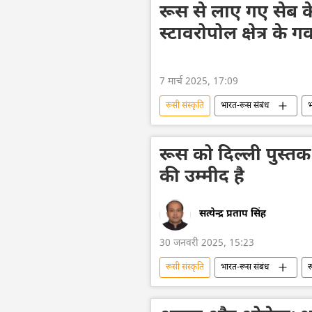
वियतनाम युद्ध
रूस से लाए गए सेब के 
स्टावरोपोल क्षेत्र के गव
7 मार्च 2025, 17:09
रूसी संस्कृति
भारत-रूस संबंध
भ
भारत का विकास
द्विपक्षीय रिश्ते
रूस को दिल्ली पुस्तक
की उम्मीद है
सत्येन्द्र प्रताप सिंह
30 जनवरी 2025, 15:23
रूसी संस्कृति
भारत-रूस संबंध
र
भारत का विकास
संस्कृति संरक्षण
फिल्में
राष्ट्रीय व्यंजन