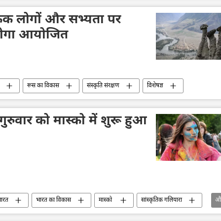
र्किक लोगों और सभ्यता पर
न होगा आयोजित
रूस का विकास
संस्कृति संरक्षण
विशेषज्ञ
रुवार को मास्को में शुरू हुआ
ारत
भारत का विकास
मास्को
सांस्कृतिक गलियारा
औ
संस्कृति संरक्षण
भारतीय संस्कृति
बॉलीवुड फिल्म