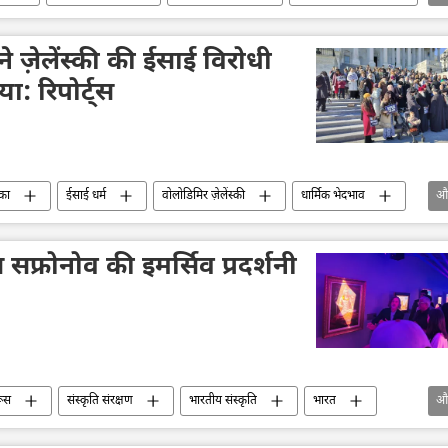
े ज़ेलेंस्की की ईसाई विरोधी
ा: रिपोर्ट्स
का
ईसाई धर्म
वोलोडिमिर ज़ेलेंस्की
धार्मिक भेदभाव
औ
अमेरिकी कांग्रेस
रूस
ओथडोक्स चर्च
फ्रोनोव की इमर्सिव प्रदर्शनी
ूस
संस्कृति संरक्षण
भारतीय संस्कृति
भारत
औ