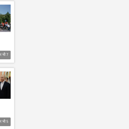
र भी
7
र भी
5