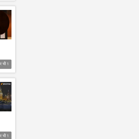
र भी
1
र भी
1