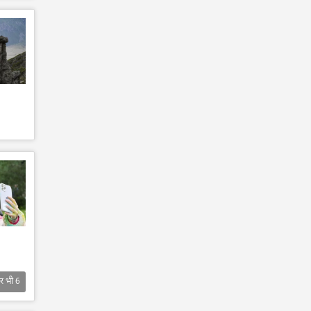
र भी
6