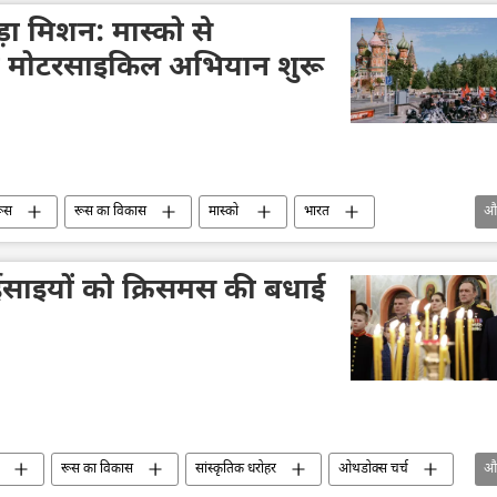
़ा मिशन: मास्को से
ा मोटरसाइकिल अभियान शुरू
ूस
रूस का विकास
मास्को
भारत
औ
भारत सरकार
दिल्ली
संस्कृति संरक्षण
 ईसाइयों को क्रिसमस की बधाई
रूस का विकास
सांस्कृतिक धरोहर
ओथडोक्स चर्च
औ