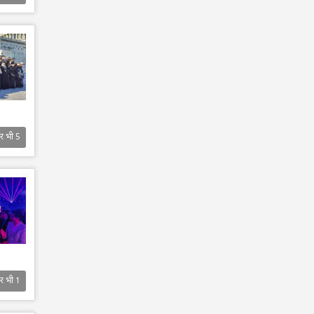
र भी
5
र भी
1