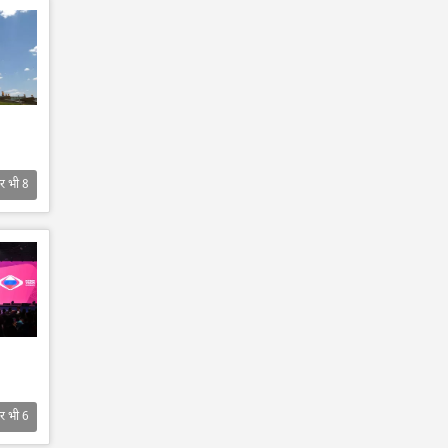
र भी
8
र भी
6