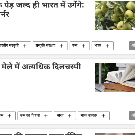
पेड़ जल्द ही भारत में उगेंगे:
र्नर
ारतीय संस्कृति
संस्कृति संरक्षण
रूस
भारत
औ
 मेले में अत्यधिक दिलचस्पी
ूस
रूस का विकास
भारत
भारत सरकार
औ
भारतीय संस्कृति
फिल्म उद्योग
हिन्दी फिल्म