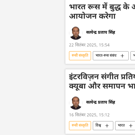
भारत रूस में बुद्ध के
आयोजन करेगा
सत्येन्द्र प्रताप सिंह
22 सितंबर 2025, 15:54
रूसी संस्कृति
भारत-रूस संबंध
भ
बौद्ध धर्म
तिब्बती बौद्ध धर्म
संस्कृति संरक्षण
भारतीय संस्कृति
इंटरविज़न संगीत प्र
क्यूबा और समापन भ
सत्येन्द्र प्रताप सिंह
16 सितंबर 2025, 15:12
रूसी संस्कृति
विश्व
भारत
विदेश मंत्रालय
सर्गे लवरोव