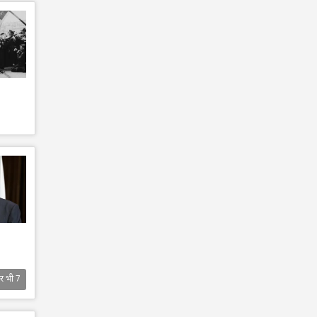
र भी
7