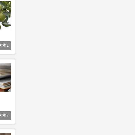
र भी
2
र भी
7