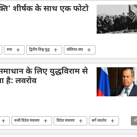
ुक्ति' शीर्षक के साथ एक फोटो
रूस
द्वितीय विश्व युद्ध
सोवियत संघ
क समाधान के लिए युद्धविराम से
 है: लवरोव
रूसी विदेश मंत्रालय
विदेश मंत्रालय
सर्गे लवरोव
औ
विशेष सैन्य अभियान
रूसी भाषा
नाटो
वियतनाम