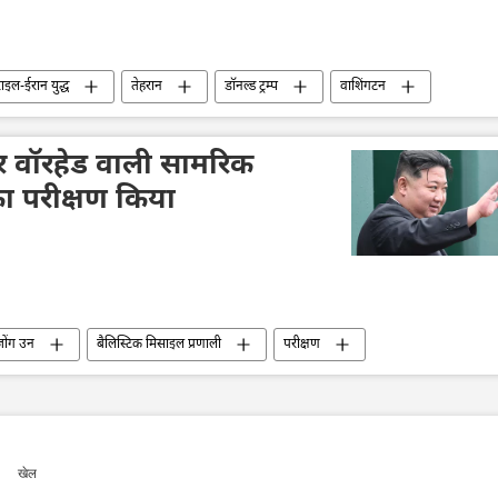
इल-ईरान युद्ध
तेहरान
डॉनल्ड ट्रम्प
वाशिंगटन
ओमान
इजराइल
्टर वॉरहेड वाली सामरिक
का परीक्षण किया
ोंग उन
बैलिस्टिक मिसाइल प्रणाली
परीक्षण
खेल