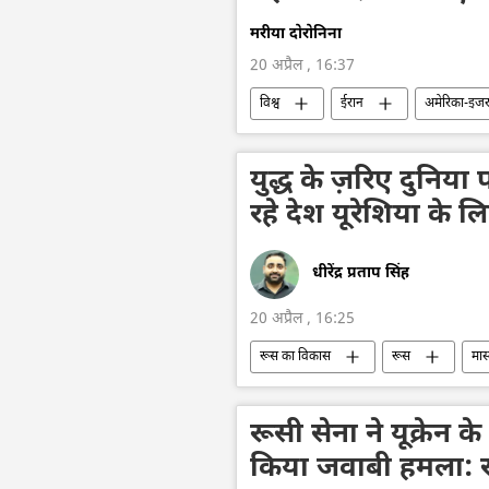
मरीया दोरोनिना
20 अप्रैल , 16:37
विश्व
ईरान
अमेरिका-इजरा
रूस
पाकिस्तान
अमेरिका
युद्ध के ज़रिए दुनिय
रहे देश यूरेशिया के ल
धीरेंद्र प्रताप सिंह
20 अप्रैल , 16:25
रूस का विकास
रूस
मास
फिलिस्तीन
गाज़ा पट्टी
सर
यूरोपीय संघ
यूरोपीय परिषद
रूसी सेना ने यूक्रेन 
किया जवाबी हमला: रक्