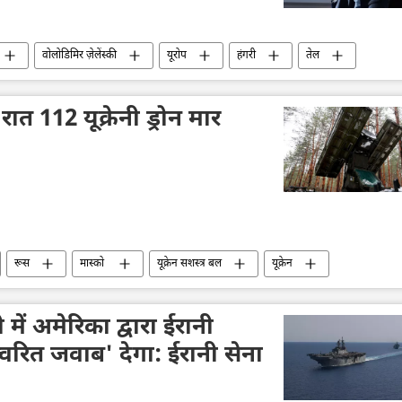
वोलोडिमिर ज़ेलेंस्की
यूरोप
हंगरी
तेल
रात 112 यूक्रेनी ड्रोन मार
रूस
मास्को
यूक्रेन सशस्त्र बल
यूक्रेन
न का जवाबी हमला
ड्रोन
ड्रोन हमला
वायु रक्षा
विशेष सैन्य अभियान
ं अमेरिका द्वारा ईरानी
वरित जवाब' देगा: ईरानी सेना