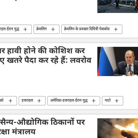
इल-ईरान युद्ध
क्रेमलिन
क्रेमलिन के प्रवक्ता दिमित्री पेसकोव
यूरोप
होर्मुज स्ट्रेट
तेल
ा पर हावी होने की कोशिश कर
िए खतरे पैदा कर रहे हैं: लवरोव
्को
इजराइल
अमेरिका-इजराइल-ईरान युद्ध
नाटो
्गे लवरोव
विदेश मंत्रालय
रूसी विदेश मंत्रालय
यूरोप
विश्व
के सैन्य-औद्योगिक ठिकानों पर
षा मंत्रालय