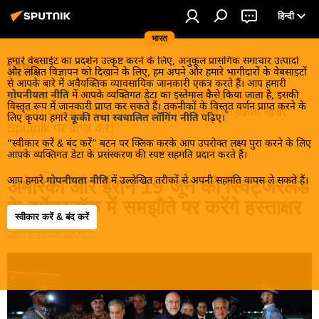
हिन्दी
भारत
हमारे वेबसाईट का प्रदर्शन उत्कृष्ट करने के लिए, अनुकूल प्रासंगिक समाचार उत्पादों
विश्व
और लक्षित विज्ञापन को दिखाने के लिए, हम अपने और हमारे भागीदारों के वेबसाइटों
से आपके बारे में अवैयक्तिक व्यावसायिक जानकारी एकत्र करते हैं। आप हमारी
खबरें ठंडे होने से पहले इन्हें पढ़िए, जानिए और इनका आनंद
गोपनीयता नीति
में आपके व्यक्तिगत डेटा का इस्तेमाल कैसे किया जाता है, इसकी
विस्तृत रूप में जानकारी प्राप्त कर सकते हैं। तकनीकों के विस्तृत वर्णन प्राप्त करने के
लीजिए। देश और विदेश की गरमा गरम तड़कती फड़कती खबरें
लिए कृपया हमारे
कूकी तथा स्वचालित लॉगिंग नीति
पढ़िए।
Sputnik पर प्राप्त करें!
“स्वीकार करें & बंद करें” बटन पर क्लिक करके आप उपरोक्त लक्ष्य पुरा करने के लिए
आपके व्यक्तिगत डेटा के प्रसंस्करण की स्पष्ट सहमति प्रदान करते हैं।
आप हमारे
गोपनीयता नीति
में उल्लेखित तरीकों से अपनी सहमति वापस ले सकते हैं।
अमेरिका और ईरान 19 जून को स्विट्जरलैंड
के बर्गेनस्टॉक में समझौते पर करेंगे हस्ताक्षर
स्वीकार करें & बंद करें
20:15 16.06.2026