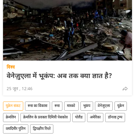
विश्व
वेनेज़ुएला में भूकंप: अब तक क्या ज्ञात है?
25 जून , 12:46
यूक्रेन संकट
रूस का विकास
रूस
मास्को
भूकंप
वेनेजुएला
यूक्रेन
क्रेमलिन
क्रेमलिन के प्रवक्ता दिमित्री पेसकोव
पोलैंड
अमेरिका
डॉनल्ड ट्रम्प
व्लादिमीर पुतिन
द्विपक्षीय रिश्ते