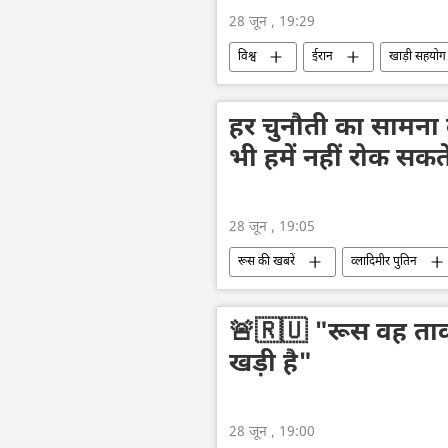
28 जून , 19:29
विश्व
ईरान
खाड़ी सहयोग
हर चुनौती का सामना
भी हमें नहीं रोक सकत
28 जून , 19:05
रूस की खबरें
व्लादिमीर पुतिन
🚨🇷🇺 "रूस वह ताकत ह
खड़ी है"
28 जून , 19:00