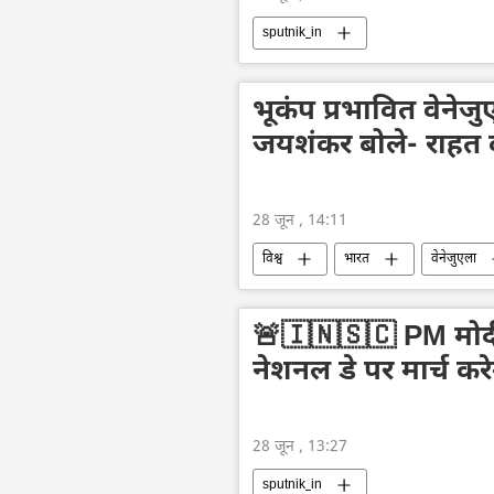
sputnik_in
भूकंप प्रभावित वेनेज
जयशंकर बोले- राहत क
28 जून , 14:11
विश्व
भारत
वेनेजुएला
🚨🇮🇳🇸🇨 PM मोदी 
नेशनल डे पर मार्च कर
28 जून , 13:27
sputnik_in