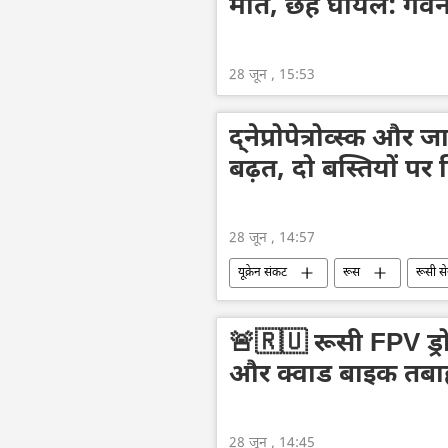
मौत, छह घायल: गवर्
28 जून , 15:53
द्नेप्रोपेत्रोव्स्क और जा
बढ़त, दो बस्तियों पर 
28 जून , 14:57
यूक्रेन संकट
रूस
रूसी से
🚨🇷🇺 रूसी FPV ड्र
और क्वाड बाइक तबा
28 जून , 14:45