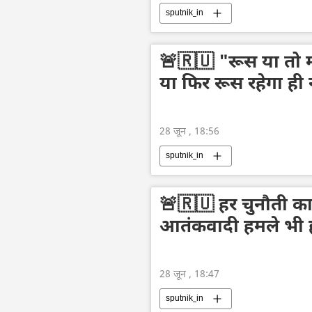
sputnik_in
🚨🇷🇺 "रूस या तो म
या फिर रूस रहेगा ही 
28 जून , 18:56
sputnik_in
🚨🇷🇺 हर चुनौती का
आतंकवादी हमले भी हम
28 जून , 18:47
sputnik_in