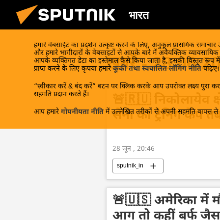
भारत
हमारे वेबसाईट का प्रदर्शन उत्कृष्ट करने के लिए, अनुकूल प्रासंगिक समाचार
और हमारे भागीदारों के वेबसाइटों से आपके बारे में अवैयक्तिक व्यावसायि
खबरें - 28.06.2
आपके व्यक्तिगत डेटा का इस्तेमाल कैसे किया जाता है, इसकी विस्तृत रूप में
प्राप्त करने के लिए कृपया हमारे
कूकी तथा स्वचालित लॉगिंग नीति
पढ़िए।
“स्वीकार करें & बंद करें” बटन पर क्लिक करके आप उपरोक्त लक्ष्य पुरा करन
सहमति प्रदान करते हैं।
🚨🇷🇺 निकोलायेव क्षेत्
आप हमारे
गोपनीयता नीति
में उल्लेखित तरीकों से अपनी सहमति वापस ले स
सेना का ट्रेनिंग कैंप त
28 जून , 20:46
sputnik_in
🚨🇺🇸 अमेरिका में म
आग तो कहीं बर्फ जैस