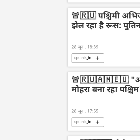
🚨🇷🇺 पश्चिमी अभिज
झेल रहा है रूस: पुति
28 जून , 18:39
sputnik_in
🚨🇷🇺🇦🇲🇪🇺 "आर
मोहरा बना रहा पश्चिम
28 जून , 17:55
sputnik_in