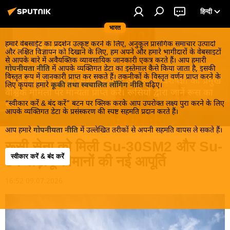
हिन्दी
भारत
हमारे वेबसाईट का प्रदर्शन उत्कृष्ट करने के लिए, अनुकूल प्रासंगिक समाचार उत्पादों
रूस की खबरें
और लक्षित विज्ञापन को दिखाने के लिए, हम अपने और हमारे भागीदारों के वेबसाइटों
से आपके बारे में अवैयक्तिक व्यावसायिक जानकारी एकत्र करते हैं। आप हमारी
रूस की गरमा-गरम खबरें जानें! सबसे रोचक आंतरिक मामलों के
गोपनीयता नीति
में आपके व्यक्तिगत डेटा का इस्तेमाल कैसे किया जाता है, इसकी
विस्तृत रूप में जानकारी प्राप्त कर सकते हैं। तकनीकों के विस्तृत वर्णन प्राप्त करने के
बारे में सूचना, रूस से स्पेशल स्टोरीस और रूसी विशेषज्ञों की प्रमुख
लिए कृपया हमारे
कूकी तथा स्वचालित लॉगिंग नीति
पढ़िए।
वैश्विक मामलों पर मान्यता प्राप्त करें। रूसियों द्वारा जानें रूस का
“स्वीकार करें & बंद करें” बटन पर क्लिक करके आप उपरोक्त लक्ष्य पुरा करने के लिए
सच!
आपके व्यक्तिगत डेटा के प्रसंस्करण की स्पष्ट सहमति प्रदान करते हैं।
आप हमारे
गोपनीयता नीति
में उल्लेखित तरीकों से अपनी सहमति वापस ले सकते हैं।
रूसी सेना को मिली Su-30SM2 और Su-
स्वीकार करें & बंद करें
34 लड़ाकू विमानों की नई आपूर्ति
16:52 09.07.2026