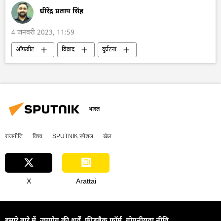
धीरेंद्र प्रताप सिंह
4 जनवरी 2023, 11:59
ऑफबीट
विवाद
दुर्घटना
एअर इंडिया
भारत
राजनीति
विश्व
SPUTNIK स्पेशल
खेल
X
Arattai
हमारे बारे में
उपयोग की शर्तें
फीडबैक फॉर्म
गोपनीयता नीति