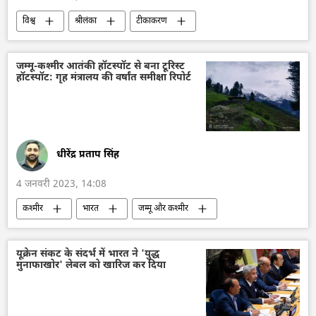
विश्व
श्रीलंका
टीकाकरण
मानवीय संकट
जम्मू-कश्मीर आतंकी हॉटस्पॉट से बना टूरिस्ट
हॉटस्पॉट: गृह मंत्रालय की वर्षांत समीक्षा रिपोर्ट
धीरेंद्र प्रताप सिंह
4 जनवरी 2023, 14:08
कश्मीर
भारत
जम्मू और कश्मीर
आतंकवाद
आतंकवादी
आतंकवाद का मुकाबला
यूक्रेन संकट के संदर्भ में भारत ने 'युद्ध
मुनाफाखोर' लेबल को खारिज कर दिया