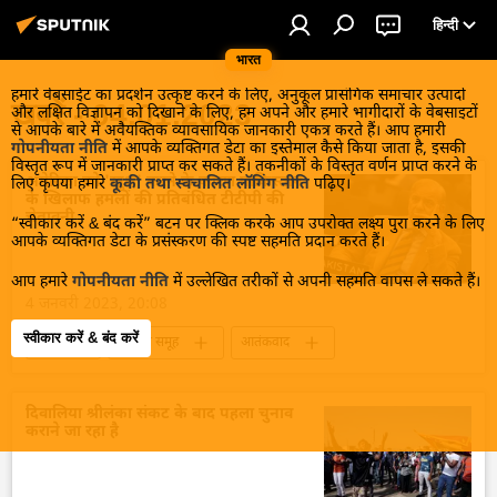
हिन्दी
भारत
हमारे वेबसाईट का प्रदर्शन उत्कृष्ट करने के लिए, अनुकूल प्रासंगिक समाचार उत्पादों
खबरें - 04.01.2023
और लक्षित विज्ञापन को दिखाने के लिए, हम अपने और हमारे भागीदारों के वेबसाइटों
से आपके बारे में अवैयक्तिक व्यावसायिक जानकारी एकत्र करते हैं। आप हमारी
गोपनीयता नीति
में आपके व्यक्तिगत डेटा का इस्तेमाल कैसे किया जाता है, इसकी
विस्तृत रूप में जानकारी प्राप्त कर सकते हैं। तकनीकों के विस्तृत वर्णन प्राप्त करने के
अमेरिका को 'खुश' करने के कारण पाकिस्तान
लिए कृपया हमारे
कूकी तथा स्वचालित लॉगिंग नीति
पढ़िए।
के खिलाफ हमलों की प्रतिबंधित टीटीपी की
चेतावनी
“स्वीकार करें & बंद करें” बटन पर क्लिक करके आप उपरोक्त लक्ष्य पुरा करने के लिए
आपके व्यक्तिगत डेटा के प्रसंस्करण की स्पष्ट सहमति प्रदान करते हैं।
आप हमारे
गोपनीयता नीति
में उल्लेखित तरीकों से अपनी सहमति वापस ले सकते हैं।
4 जनवरी 2023, 20:08
स्वीकार करें & बंद करें
विश्व
आतंकी समूह
आतंकवाद
पाकिस्तान
अफ़ग़ानिस्तान
तालिबान
इस्लामाबाद
दिवालिया श्रीलंका संकट के बाद पहला चुनाव
कराने जा रहा है