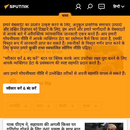
हिन्दी
भारत
हमारे वेबसाईट का प्रदर्शन उत्कृष्ट करने के लिए, अनुकूल प्रासंगिक समाचार उत्पादों
खबरें - 06.01.2023
और लक्षित विज्ञापन को दिखाने के लिए, हम अपने और हमारे भागीदारों के वेबसाइटों
से आपके बारे में अवैयक्तिक व्यावसायिक जानकारी एकत्र करते हैं। आप हमारी
गोपनीयता नीति
में आपके व्यक्तिगत डेटा का इस्तेमाल कैसे किया जाता है, इसकी
विस्तृत रूप में जानकारी प्राप्त कर सकते हैं। तकनीकों के विस्तृत वर्णन प्राप्त करने के
पार्षदों के टकराव के बीच अभी दिल्ली का कोई
लिए कृपया हमारे
कूकी तथा स्वचालित लॉगिंग नीति
पढ़िए।
मेयर नहीं, अगली तारीख का इंतज़ार
“स्वीकार करें & बंद करें” बटन पर क्लिक करके आप उपरोक्त लक्ष्य पुरा करने के लिए
आपके व्यक्तिगत डेटा के प्रसंस्करण की स्पष्ट सहमति प्रदान करते हैं।
आप हमारे
गोपनीयता नीति
में उल्लेखित तरीकों से अपनी सहमति वापस ले सकते हैं।
सत्येन्द्र प्रताप सिंह
स्वीकार करें & बंद करें
6 जनवरी 2023, 20:21
राजनीति
भारत
दिल्ली
चुनाव
चुनाव में धांधली
पाक पीएम ने, सहायता की अगली किश्त पर
गतिरोध तोड़ने के लिए IMF प्रमुख के साथ बात