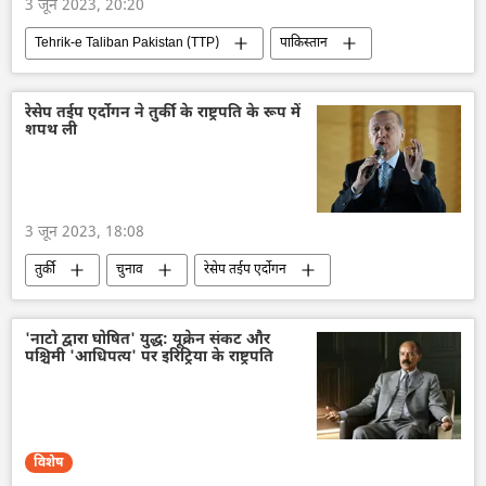
3 जून 2023, 20:20
Tehrik-e Taliban Pakistan (TTP)
पाकिस्तान
इमरान ख़ान
इमरान खान की गिरफ्तारी
विश्व
रेसेप तईप एर्दोगन ने तुर्की के राष्ट्रपति के रूप में
शपथ ली
3 जून 2023, 18:08
तुर्की
चुनाव
रेसेप तईप एर्दोगन
केमल किलिकडारोग्लू
'नाटो द्वारा घोषित' युद्ध: यूक्रेन संकट और
पश्चिमी 'आधिपत्य' पर इरिट्रिया के राष्ट्रपति
विशेष