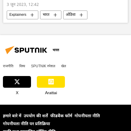
3 जून 2023, 12:42
Explainers
भारत
ओडिशा
आपदा राहत
नरेन्द्र मोदी
दक्षिण एशिया
ओडिशा ट्रेन हादसा
बालासोर
भारत
राजनीति
विश्व
SPUTNIK स्पेशल
खेल
X
Arattai
हमारे बारे में
उपयोग की शर्तें
फीडबैक फॉर्म
गोपनीयता नीति
गोपनीयता नीति पर प्रतिक्रिया