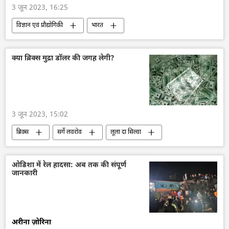
3 जून 2023, 16:25
विज्ञान एवं प्रौद्योगिकी
भारत
Artificial Intelligence (AI)
विशेषज्ञ
विज्ञान एवं प्रौद्योगिकी
दक्षिण एशिया
क्या ब्रिक्स मुद्रा डॉलर की जगह लेगी?
सामूहिक विनाश का हथियार
सामूहिक विनाश के हथियार
कृत्रिम बुद्धि
3 जून 2023, 15:02
ब्रिक्स
सर्गे लवरोव
लूला दा सिल्वा
चीन
भारत
रूस
ब्राज़ील
दक्षिण अफ्रीका
अमेरिका
डी-डॉलरकरण
ओडिशा में रेल हादसा: अब तक की संपूर्ण
जानकारी
अर्थव्यवस्था
Explainers
अरीना ज़ोरिना