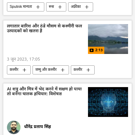
Sputnik मान्यता
रूस
अफ़्रीका
यूक्रेन
विशेष सैन्य अभियान
अमेरिका
नाटो
बहुध्रुवीय दुनिया
लगातार बारिश और ठंडे मौसम से कश्मीरी फल
उत्पादकों को खतरा है
2:13
3 जून 2023, 17:05
कश्मीर
जम्मू और कश्मीर
कश्मीर
भारत
भोजन
वैश्विक खाद्य संकट
अर्थव्यवस्था
भारतीय किसान
दक्षिण एशिया
AI शत्रु और मित्र में भेद करने में सक्षम हो पाया
तो बनेगा घातक हथियार: विशेषज्ञ
मौसम
जलवायु परिवर्तन
कृषि
धीरेंद्र प्रताप सिंह