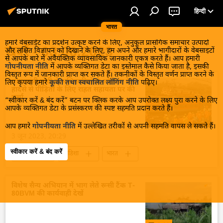
हिन्दी
भारत
हमारे वेबसाईट का प्रदर्शन उत्कृष्ट करने के लिए, अनुकूल प्रासंगिक समाचार उत्पादों
खबरें - 03.06.2023
और लक्षित विज्ञापन को दिखाने के लिए, हम अपने और हमारे भागीदारों के वेबसाइटों
से आपके बारे में अवैयक्तिक व्यावसायिक जानकारी एकत्र करते हैं। आप हमारी
गोपनीयता नीति
में आपके व्यक्तिगत डेटा का इस्तेमाल कैसे किया जाता है, इसकी
विस्तृत रूप में जानकारी प्राप्त कर सकते हैं। तकनीकों के विस्तृत वर्णन प्राप्त करने के
प्रधानमंत्री मोदी ने अधिकारियों से ओडिशा रेल
लिए कृपया हमारे
कूकी तथा स्वचालित लॉगिंग नीति
पढ़िए।
हादसे से पीड़ितों के लिए राहत सहायता पर की
चर्चा
“स्वीकार करें & बंद करें” बटन पर क्लिक करके आप उपरोक्त लक्ष्य पुरा करने के लिए
आपके व्यक्तिगत डेटा के प्रसंस्करण की स्पष्ट सहमति प्रदान करते हैं।
आप हमारे
गोपनीयता नीति
में उल्लेखित तरीकों से अपनी सहमति वापस ले सकते हैं।
3 जून 2023, 20:29
स्वीकार करें & बंद करें
राजनीति
ओडिशा
भारत
ओडिशा ट्रेन हादसा
नरेन्द्र मोदी
आपदा राहत
बालासोर
विशेष सैन्य अभियान में भाग लेते रूसी टैंक T-
80BVM की कार्यवाही देखें