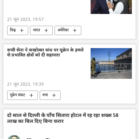
21 जून 2023, 19:57
विश्व
भारत
अमेरिका
जो बाइडन
नरेन्द्र मोदी
शंघाई सहयोग संगठन (SCO)
नाटो
रूस
रूसी सेना ने कखोव्का बांध पर यूक्रेन के हमले
से प्रभावित क्षेत्रों को दी सहायता
चीन
भारत-चीन रिश्ते
त्रिकोण रूस-भारत-चीन (RIC)
जी20
क्वाड
21 जून 2023, 19:39
यूक्रेन संकट
रूस
रूसी संघीय सुरक्षा सेवा (एफएसबी)
राष्ट्रीय सुरक्षा
रक्षा मंत्रालय (MoD)
विशेष सैन्य अभियान
दो साल से दिल्ली के पाँच सितारा होटल में रह रहा शख्स 58
लाख का बिल दिए बिना फरार
कखोवका बांध
बाढ़