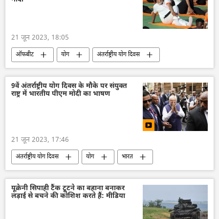
घृणा अपराध
अपराध मालिक
पुलिस जांच
दक्षिण एशिया
21 जून 2023, 18:05
ऑफबीट
योग
अंतर्राष्ट्रीय योग दिवस
भारत
दक्षिण एशिया
नरेन्द्र मोदी
भारतीय संस्कृति
खेल
स्वास्थ्य
9वें अंतर्राष्ट्रीय योग दिवस के मौके पर संयुक्त
राष्ट्र में भारतीय पीएम मोदी का भाषण
21 जून 2023, 17:46
अंतर्राष्ट्रीय योग दिवस
योग
भारत
दक्षिण एशिया
नरेन्द्र मोदी
विश्व
यूक्रेनी सिपाही टैंक टूटने का बहाना बनाकर
लड़ाई से बचने की कोशिश करते हैं: मीडिया