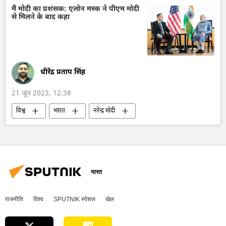
टाइटेनिक का मलबा
टाइटेनिक
मैं मोदी का प्रशंसक: एलोन मस्क ने पीएम मोदी
से मिलने के बाद कहा
ब्रिटिश जहाज
पाकिस्तानी बिजनेसमैन
धीरेंद्र प्रताप सिंह
21 जून 2023, 12:38
विश्व
भारत
नरेन्द्र मोदी
एलन मस्क
अमेरिका
विज्ञान एवं प्रौद्योगिकी
टेक हब
X (former Twitter)
अर्थव्यवस्था
द्विपक्षीय रिश्ते
भारत
राजनीति
विश्व
SPUTNIK स्पेशल
खेल