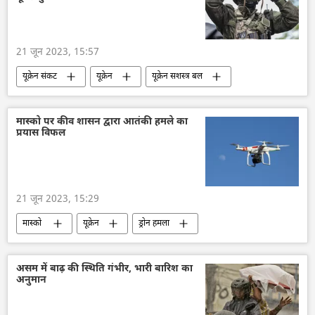
अपराध मालिक
पुलिस जांच
21 जून 2023, 15:57
यूक्रेन संकट
यूक्रेन
यूक्रेन सशस्त्र बल
नाटो
अमेरिका
रूस
विशेष सैन्य अभियान
रूसी सेना
मास्को पर कीव शासन द्वारा आतंकी हमले का
प्रयास विफल
डोनेट्स्क पीपुल्स रिपब्लिक
21 जून 2023, 15:29
मास्को
यूक्रेन
ड्रोन हमला
यूक्रेन संकट
विशेष सैन्य अभियान
नाटो
सामूहिक विनाश का हथियार
ड्रोन
असम में बाढ़ की स्थिति गंभीर, भारी बारिश का
अनुमान
कामिकेज़ ड्रोन