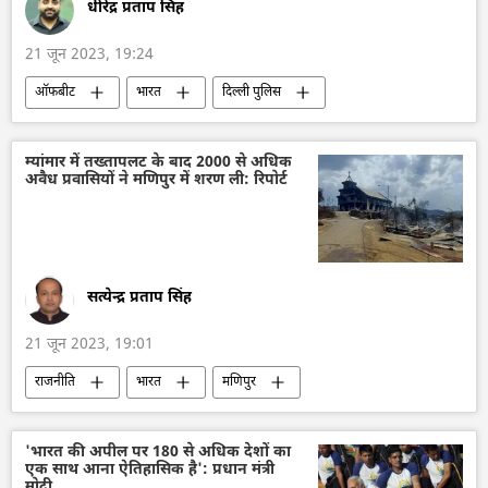
धीरेंद्र प्रताप सिंह
21 जून 2023, 19:24
ऑफबीट
भारत
दिल्ली पुलिस
दिल्ली
दक्षिण एशिया
अपराध
भ्रष्टाचार
म्यांमार में तख्तापलट के बाद 2000 से अधिक
अवैध प्रवासियों ने मणिपुर में शरण ली: रिपोर्ट
सत्येन्द्र प्रताप सिंह
21 जून 2023, 19:01
राजनीति
भारत
मणिपुर
मणिपुर हिंसा
म्यांमार
म्यांमार की सैन्य सरकार
जातीय हिंसा
'भारत की अपील पर 180 से अधिक देशों का
एक साथ आना ऐतिहासिक है': प्रधान मंत्री
सांप्रदायिक हिंसा
मौत
अपराध
मोदी