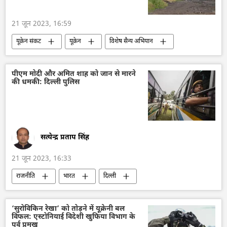
21 जून 2023, 16:59
यूक्रेन संकट
यूक्रेन
विशेष सैन्य अभियान
रूस
नाटो
सामूहिक विनाश का हथियार
हथियारों की आपूर्ति
रूसी भाषा
रूसी सेना
पीएम मोदी और अमित शाह को जान से मारने
की धमकी: दिल्ली पुलिस
सत्येन्द्र प्रताप सिंह
21 जून 2023, 16:33
राजनीति
भारत
दिल्ली
दिल्ली पुलिस
नरेन्द्र मोदी
गृह मंत्री अमित शाह
बिहार
नीतीश कुमार
‘सुरोविकिन रेखा’ को तोड़ने में यूक्रेनी बल
विफल: एस्टोनियाई विदेशी खुफिया विभाग के
हत्या
अपराध
घृणा अपराध
पूर्व प्रमुख