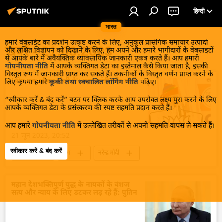
हिन्दी
भारत
हमारे वेबसाईट का प्रदर्शन उत्कृष्ट करने के लिए, अनुकूल प्रासंगिक समाचार उत्पादों
खबरें - 21.06.2023
और लक्षित विज्ञापन को दिखाने के लिए, हम अपने और हमारे भागीदारों के वेबसाइटों
से आपके बारे में अवैयक्तिक व्यावसायिक जानकारी एकत्र करते हैं। आप हमारी
गोपनीयता नीति
में आपके व्यक्तिगत डेटा का इस्तेमाल कैसे किया जाता है, इसकी
विस्तृत रूप में जानकारी प्राप्त कर सकते हैं। तकनीकों के विस्तृत वर्णन प्राप्त करने के
'योग एक जीवन-शैली है': प्रधानमंत्री नरेंद्र मोदी
लिए कृपया हमारे
कूकी तथा स्वचालित लॉगिंग नीति
पढ़िए।
“स्वीकार करें & बंद करें” बटन पर क्लिक करके आप उपरोक्त लक्ष्य पुरा करने के लिए
आपके व्यक्तिगत डेटा के प्रसंस्करण की स्पष्ट सहमति प्रदान करते हैं।
आप हमारे
गोपनीयता नीति
में उल्लेखित तरीकों से अपनी सहमति वापस ले सकते हैं।
21 जून 2023, 20:52
स्वीकार करें & बंद करें
ऑफबीट
योग
नरेन्द्र मोदी
अंतर्राष्ट्रीय योग दिवस
संयुक्त राष्ट्र
खेल
स्वास्थ्य
विश्व शांति
महान देशभक्तिपूर्ण युद्ध के नायकों के वंशज
सत्य और न्याय के लिए डटकर लड़ रहे हैं: पुतिन