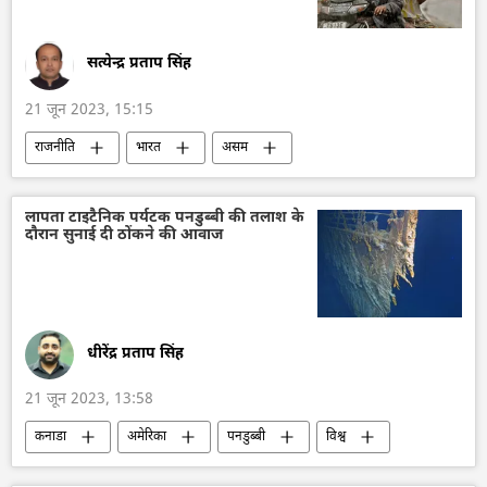
सत्येन्द्र प्रताप सिंह
21 जून 2023, 15:15
राजनीति
भारत
असम
भारतीय मौसम विज्ञान विभाग
भूटान
मौसम
जलवायु परिवर्तन
वर्षा
प्राकृतिक विपदा
लापता टाइटैनिक पर्यटक पनडुब्बी की तलाश के
दौरान सुनाई दी ठोंकने की आवाज
भूस्‍खलन
बचाव कार्य
पर्यावरण
पर्यावरणवाद
धीरेंद्र प्रताप सिंह
21 जून 2023, 13:58
कनाडा
अमेरिका
पनडुब्बी
विश्व
दुर्घटना
यूनाइटेड किंगडम