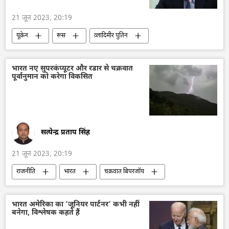
21 जून 2023, 20:19
यूक्रेन
रूस
व्लादिमीर पुतिन
विशेष सैन्य अभियान
रूस की खबरें
डोनबास
हथियारों की आपूर्ति
भारत नए सुपरकंप्यूटर और रडार से चक्रवात
पूर्वानुमान को करेगा विकसित
परमाणु हथियार
राष्ट्रीय सुरक्षा
सत्येन्द्र प्रताप सिंह
21 जून 2023, 20:19
राजनीति
भारत
चक्रवात बिपरजॉय
चक्रवात मोका
मौसम
भारतीय मौसम विज्ञान विभाग
जलवायु परिवर्तन
भारत अमेरिका का 'जूनियर पार्टनर' कभी नहीं
बनेगा, विश्लेषक कहते हैं
बचाव कार्य
वर्षा