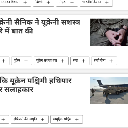
भारत का विकास
दिल्ली
नोएडा
भारतीय किसान
जलवायु परिवर्तन
दक्षिण कोरिया
कृषि
केसर
रेनी सैनिक ने यूक्रेनी सशस्त्र
रे में बात की
यूक्रेन
यूक्रेन सशस्त्र बल
रूस
रूसी सेना
व्लादिमीर पुतिन
ि यूक्रेन पश्चिमी हथियार
ार सलाहकार
हथियारों की आपूर्ति
सामूहिक पश्चिम