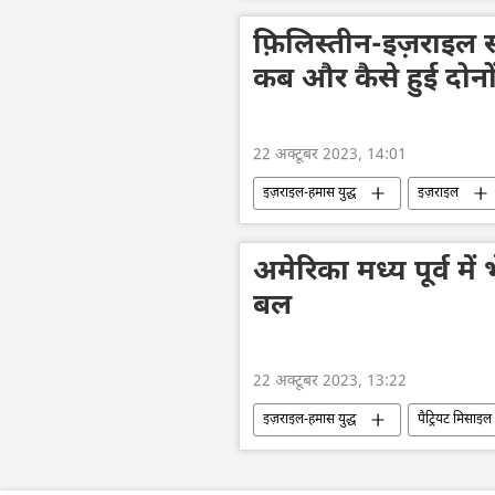
विशेष सैन्य अभियान
डोनेट्स्क पीपुल
रूसी सेना
राष्ट्रीय सुरक्षा
म
फ़िलिस्तीन-इज़राइल स
कब और कैसे हुई दोनों द
22 अक्टूबर 2023, 14:01
इज़राइल-हमास युद्ध
इज़राइल
संयुक्त राष्ट्र
विवाद
सीमा 
अमेरिका मध्य पूर्व में
बल
22 अक्टूबर 2023, 13:22
इज़राइल-हमास युद्ध
पैट्रियट मिसाइल
सैन्य सहायता
सैन्य अभ्यास
सीमा विवाद