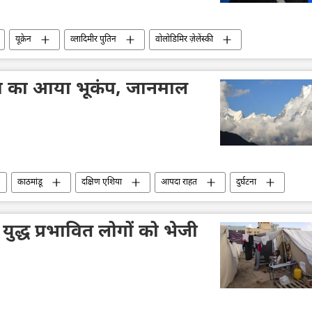
यूक्रेन
व्लादिमीर पुतिन
वोलोडिमिर ज़ेलेंस्की
िशेष सैन्य अभियान
नाज़ी जर्मनी
विवाद
्रता का आया भूकंप, जानमाल
काठमांडू
दक्षिण एशिया
आपदा राहत
दुर्घटना
 युद्ध प्रभावित लोगों को भेजी