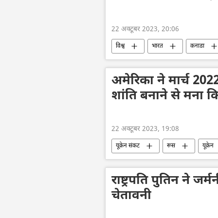
22 अक्टूबर 2023, 20:06
विश्व
भारत
कनाडा
एस. जयशंकर
विवाद
आत
अमेरिका ने मार्च 2022
शांति बनाने से मना कि
22 अक्टूबर 2023, 19:08
यूक्रेन संकट
रूस
यूक्रेन
नाटो
अमेरिका
सैन्य सहा
राष्ट्रपति पुतिन ने जर्
चेतावनी