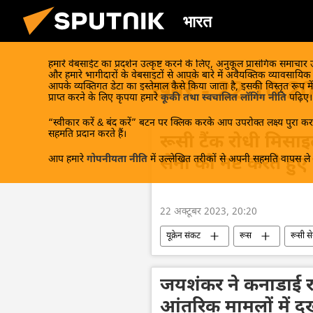
भारत
हमारे वेबसाईट का प्रदर्शन उत्कृष्ट करने के लिए, अनुकूल प्रासंगिक समाचार
और हमारे भागीदारों के वेबसाइटों से आपके बारे में अवैयक्तिक व्यावसायि
खबरें - 22.10.2
आपके व्यक्तिगत डेटा का इस्तेमाल कैसे किया जाता है, इसकी विस्तृत रूप में
प्राप्त करने के लिए कृपया हमारे
कूकी तथा स्वचालित लॉगिंग नीति
पढ़िए।
“स्वीकार करें & बंद करें” बटन पर क्लिक करके आप उपरोक्त लक्ष्य पुरा करन
सहमति प्रदान करते हैं।
रूसी टैंक रोधी मिसाइल
आप हमारे
गोपनीयता नीति
में उल्लेखित तरीकों से अपनी सहमति वापस ले स
सेना को नष्ट करते हुए द
22 अक्टूबर 2023, 20:20
यूक्रेन संकट
रूस
रूसी से
विशेष सैन्य अभियान
यूक्रेन
डोनेट्स्क पीपुल्स रिपब्लिक
जयशंकर ने कनाडाई 
आंतरिक मामलों में 