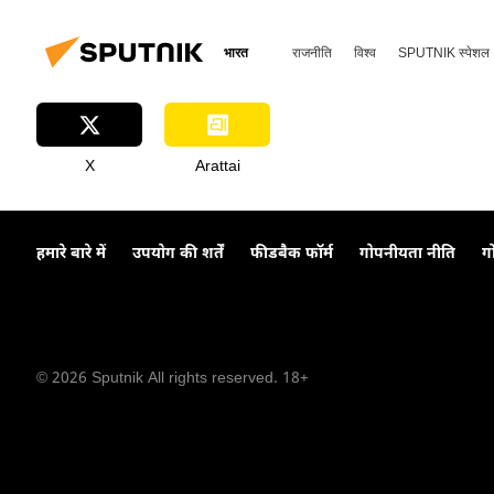
भारत
राजनीति
विश्व
SPUTNIK स्पेशल
X
Arattai
हमारे बारे में
उपयोग की शर्तें
फीडबैक फॉर्म
गोपनीयता नीति
ग
© 2026 Sputnik All rights reserved. 18+