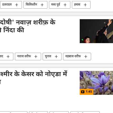
इज़राइल
फिलिस्तीन
मध्य पूर्व
हमास
ज़ा पट्टी
नरेन्द्र मोदी
अरिंदम बागची
मानवीय सहायता
'दोषी' नवाज़ शरीफ़ के
 निंदा की
बाद
नवाज शरीफ
चुनाव
शहबाज शरीफ
विवाद
दक्षिण एशिया
कश्मीर के केसर को नोएडा में
ा
1:45