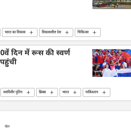
भारत का विकास
विकासशील देश
​चिकित्सा
 विकास
दक्षिण एशिया
भारतीय सेना
वें दिन में रूस की स्वर्ण
पहुंची
व्लादिमीर पुतिन
ब्रिक्स
भारत
पाकिस्तान
खेल