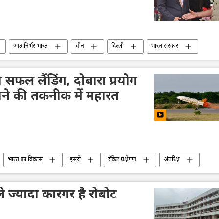
आत्मनिर्भर भारत
चीन
दिल्ली
भारत सरकार
ालय (MEA)
रक्षा मंत्रालय (MoD)
हिन्द महासागर
दक्षिण चीन सागर
फिलीपींस
हिंद-प्रशांत क्षेत्र
सफल लैंडिंग, दोबारा प्रयोग
द्विपक्षीय व्यापार
राष्ट्रीय मुद्राओं में व्यापार
नाने की तकनीक में महारत
भारत का विकास
इसरो
रॉकेट प्रक्षेपण
अंतरिक्ष
तकनीकी विकास
उपग्रह
उपग्रह प्रक्षेपण
े ज्यादा कारगर है रोबोट