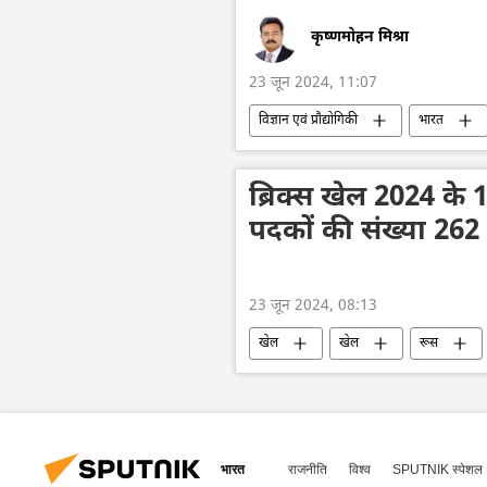
कृष्णमोहन मिश्रा
23 जून 2024, 11:07
विज्ञान एवं प्रौद्योगिकी
भारत
दिल्ली
दवाइयाँ
तकनीकी
ब्रिक्स खेल 2024 के 10
पदकों की संख्या 262 
23 जून 2024, 08:13
खेल
खेल
रूस
बेलारूस
चीन
भारत
राजनीति
विश्व
SPUTNIK स्पेशल