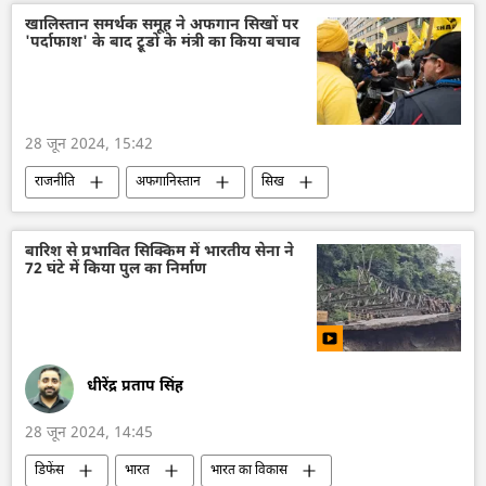
नरेन्द्र मोदी
व्लादिमीर पुतिन
खालिस्तान समर्थक समूह ने अफगान सिखों पर
'पर्दाफाश' के बाद ट्रूडो के मंत्री का किया बचाव
रूसी विदेश मंत्रालय
विदेश मंत्रालय
भारत का विदेश मंत्रालय (MEA)
28 जून 2024, 15:42
राजनीति
अफगानिस्तान
सिख
कनाडा
कनाडा के प्रधानमंत्री
भारत-कनाडा विवाद
खालिस्तान
भारत
बारिश से प्रभावित सिक्किम में भारतीय सेना ने
72 घंटे में किया पुल का निर्माण
पंजाब
विवाद
आतंकी हमले
आतंकी समूह
आतंकी संगठन
धीरेंद्र प्रताप सिंह
28 जून 2024, 14:45
डिफेंस
भारत
भारत का विकास