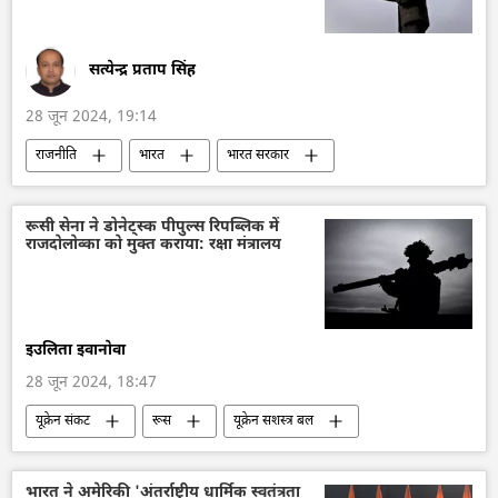
सत्येन्द्र प्रताप सिंह
28 जून 2024, 19:14
राजनीति
भारत
भारत सरकार
नरेन्द्र मोदी
भारतीय संविधान
ऑस्ट्रेलिया
सामूहिक पश्चिम
वीज़ा
बीबीसी
रूसी सेना ने डोनेट्स्क पीपुल्स रिपब्लिक में
राजदोलोव्का को मुक्त कराया: रक्षा मंत्रालय
बीबीसी वृत्तचित्र पंक्ति
अपराध
घृणा अपराध
अपराध मालिक
विवाद
इउलिता इवानोवा
28 जून 2024, 18:47
यूक्रेन संकट
रूस
यूक्रेन सशस्त्र बल
यूक्रेन
विशेष सैन्य अभियान
राष्ट्रीय सुरक्षा
डोनेट्स्क पीपुल्स रिपब्लिक
रूसी सैन्य तकनीक
भारत ने अमेरिकी 'अंतर्राष्ट्रीय धार्मिक स्वतंत्रता