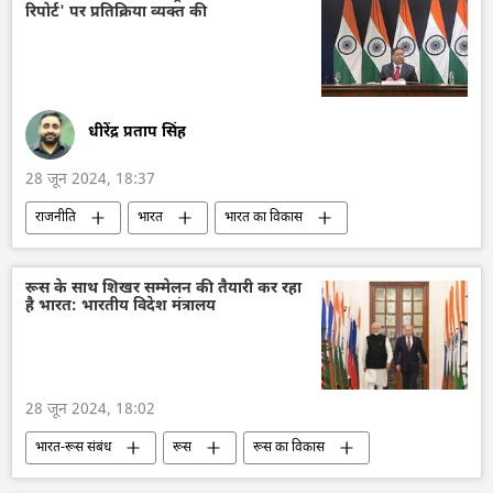
रिपोर्ट' पर प्रतिक्रिया व्यक्त की
सैन्य तकनीक
रूसी सेना
रूस का विकास
यूक्रेन का जवाबी हमला
धीरेंद्र प्रताप सिंह
28 जून 2024, 18:37
राजनीति
भारत
भारत का विकास
भारत सरकार
दिल्ली
अमेरिका
धार्मिक भेदभाव
धर्म परिवर्तन
नरेन्द्र मोदी
रूस के साथ शिखर सम्मेलन की तैयारी कर रहा
है भारत: भारतीय विदेश मंत्रालय
भाजपा
विदेश मंत्रालय
भारत का विदेश मंत्रालय (MEA)
28 जून 2024, 18:02
भारत-रूस संबंध
रूस
रूस का विकास
भारत
भारत का विकास
द्विपक्षीय रिश्ते