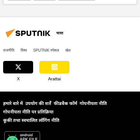
भारत सरकार
आत्मनिर्भर भारत
Make in India
भारतीय सेना
भारतीय सशस्‍त्र सेनाएँ
बारिश
सिक्किम
भारत
राजनीति
विश्व
SPUTNIK स्पेशल
खेल
X
Arattai
हमारे बारे में
उपयोग की शर्तें
फीडबैक फॉर्म
गोपनीयता नीति
गोपनीयता नीति पर प्रतिक्रिया
कूकी तथा स्वचालित लॉगिंग नीति