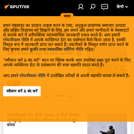
हिन्दी
भारत
हमारे वेबसाईट का प्रदर्शन उत्कृष्ट करने के लिए, अनुकूल प्रासंगिक समाचार उत्पादों
खबरें - 28.06.2024
और लक्षित विज्ञापन को दिखाने के लिए, हम अपने और हमारे भागीदारों के वेबसाइटों
से आपके बारे में अवैयक्तिक व्यावसायिक जानकारी एकत्र करते हैं। आप हमारी
गोपनीयता नीति
में आपके व्यक्तिगत डेटा का इस्तेमाल कैसे किया जाता है, इसकी
विस्तृत रूप में जानकारी प्राप्त कर सकते हैं। तकनीकों के विस्तृत वर्णन प्राप्त करने के
नेपाल ने अपने हवाई अड्डों के प्रबंधन के लिए
लिए कृपया हमारे
कूकी तथा स्वचालित लॉगिंग नीति
पढ़िए।
भारत के अडानी समूह को किया आमंत्रित: सूत्र
“स्वीकार करें & बंद करें” बटन पर क्लिक करके आप उपरोक्त लक्ष्य पुरा करने के लिए
आपके व्यक्तिगत डेटा के प्रसंस्करण की स्पष्ट सहमति प्रदान करते हैं।
आप हमारे
गोपनीयता नीति
में उल्लेखित तरीकों से अपनी सहमति वापस ले सकते हैं।
विशेष
स्वीकार करें & बंद करें
व्यापार और अर्थव्यवस्था
भारत
भारत का विकास
गौतम अडानी
अडानी एंटरप्राइजेज
नेपाल
काठमांडू
ऑस्ट्रेलियाई स्टेट टीवी पत्रकार ने मोदी विरोधी
डॉक्यूमेंट्री में भारतीय संविधान के बारे में झूठ
हवाई अड्डा
गुजरात
व्यापार गलियारा
बोला
द्विपक्षीय व्यापार