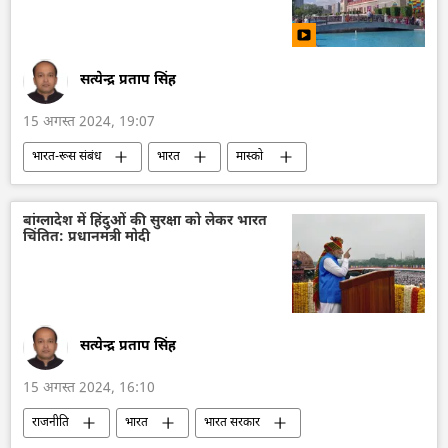
सत्येन्द्र प्रताप सिंह
15 अगस्त 2024, 19:07
भारत-रूस संबंध
भारत
मास्को
सांस्कृतिक धरोहर
सांस्कृतिक गलियारा
संस्कृति संरक्षण
रूसी संस्कृति
बांग्लादेश में हिंदुओं की सुरक्षा को लेकर भारत
चिंतित: प्रधानमंत्री मोदी
भारतीय संस्कृति
रूस
रूस का विकास
भारत का विकास
स्वतंत्रता दिवस
राजनीतिक और आर्थिक स्वतंत्रता
द्विपक्षीय रिश्ते
द्विपक्षीय व्यापार
सत्येन्द्र प्रताप सिंह
15 अगस्त 2024, 16:10
राजनीति
भारत
भारत सरकार