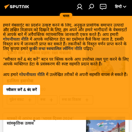
हिन्दी
भारत
हमारे वेबसाईट का प्रदर्शन उत्कृष्ट करने के लिए, अनुकूल प्रासंगिक समाचार उत्पादों
खबरें - 15.08.2024
और लक्षित विज्ञापन को दिखाने के लिए, हम अपने और हमारे भागीदारों के वेबसाइटों
से आपके बारे में अवैयक्तिक व्यावसायिक जानकारी एकत्र करते हैं। आप हमारी
गोपनीयता नीति
में आपके व्यक्तिगत डेटा का इस्तेमाल कैसे किया जाता है, इसकी
विस्तृत रूप में जानकारी प्राप्त कर सकते हैं। तकनीकों के विस्तृत वर्णन प्राप्त करने के
रूसी सेना ने कुर्स्क क्षेत्र के सीमावर्ती क्षेत्रों में
लिए कृपया हमारे
कूकी तथा स्वचालित लॉगिंग नीति
पढ़िए।
यूक्रेनी सेना पर किया प्रहार: रक्षा मंत्रालय
“स्वीकार करें & बंद करें” बटन पर क्लिक करके आप उपरोक्त लक्ष्य पुरा करने के लिए
आपके व्यक्तिगत डेटा के प्रसंस्करण की स्पष्ट सहमति प्रदान करते हैं।
आप हमारे
गोपनीयता नीति
में उल्लेखित तरीकों से अपनी सहमति वापस ले सकते हैं।
इउलिता इवानोवा
15 अगस्त 2024, 20:00
स्वीकार करें & बंद करें
यूक्रेन संकट
रूस
रूस का विकास
रूसी सेना
यूक्रेन
यूक्रेन सशस्त्र बल
विशेष सैन्य अभियान
राष्ट्रीय सुरक्षा
मास्को में आरंभ हुआ ‘भारत दिवस 2024’
सांस्कृतिक उत्सव
सैन्य तकनीक
रूसी सैन्य तकनीक