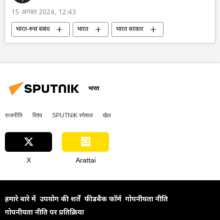
15 अगस्त 2024, 12:43
भारत-रूस संबंध
भारत
भारत सरकार
भारत का विकास
व्लादिमीर पुतिन
रूस
राजनीतिक और आर्थिक स्वतंत्रता
स्वतंत्रता दिवस
द्विपक्षीय रिश्ते
द्विपक्षीय व्यापार
नरेन्द्र मोदी
भारत
राजनीति
विश्व
SPUTNIK स्पेशल
खेल
X
Arattai
हमारे बारे में
उपयोग की शर्तें
फीडबैक फॉर्म
गोपनीयता नीति
गोपनीयता नीति पर प्रतिक्रिया