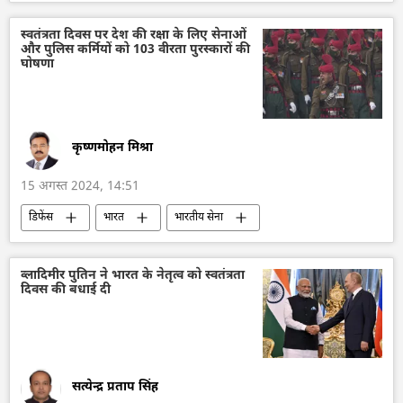
नरेन्द्र मोदी
बांग्लादेश
बांग्लादेश के राष्ट्रपति
जातीय हिंसा
हिन्दू
हिन्दू देवी-देवता
स्वतंत्रता दिवस पर देश की रक्षा के लिए सेनाओं
और पुलिस कर्मियों को 103 वीरता पुरस्कारों की
हिन्दू मंदिर
अपराध
घृणा अपराध
घोषणा
स्वतंत्रता दिवस
राजनीतिक और आर्थिक स्वतंत्रता
कृष्णमोहन मिश्रा
15 अगस्त 2024, 14:51
डिफेंस
भारत
भारतीय सेना
जम्मू और कश्मीर
आतंकवाद
आतंकवाद विरोधी दस्ता
आतंकवाद का मुकाबला
व्लादिमीर पुतिन ने भारत के नेतृत्व को स्वतंत्रता
दिवस की बधाई दी
स्वतंत्रता दिवस
दक्षिण एशिया
सत्येन्द्र प्रताप सिंह