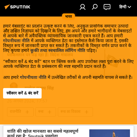
हिन्दी
भारत
हमारे वेबसाईट का प्रदर्शन उत्कृष्ट करने के लिए, अनुकूल प्रासंगिक समाचार उत्पादों
खबरें - 26.08.2024
और लक्षित विज्ञापन को दिखाने के लिए, हम अपने और हमारे भागीदारों के वेबसाइटों
से आपके बारे में अवैयक्तिक व्यावसायिक जानकारी एकत्र करते हैं। आप हमारी
गोपनीयता नीति
में आपके व्यक्तिगत डेटा का इस्तेमाल कैसे किया जाता है, इसकी
विस्तृत रूप में जानकारी प्राप्त कर सकते हैं। तकनीकों के विस्तृत वर्णन प्राप्त करने के
रूसी तेल निर्यात पर पश्चिमी प्रतिबंधों का असर
लिए कृपया हमारे
कूकी तथा स्वचालित लॉगिंग नीति
पढ़िए।
पाकिस्तान पर पड़ रहा है: विदेश मंत्रालय
“स्वीकार करें & बंद करें” बटन पर क्लिक करके आप उपरोक्त लक्ष्य पुरा करने के लिए
आपके व्यक्तिगत डेटा के प्रसंस्करण की स्पष्ट सहमति प्रदान करते हैं।
आप हमारे
गोपनीयता नीति
में उल्लेखित तरीकों से अपनी सहमति वापस ले सकते हैं।
सत्येन्द्र प्रताप सिंह
स्वीकार करें & बंद करें
26 अगस्त 2024, 17:57
राजनीति
रूस
रूस का विकास
हरित ऊर्जा
ऊर्जा क्षेत्र
तेल
रूसी तेल पर मूल्य सीमा
तेल का आयात
शांति की खोज मानवता का सबसे महत्वपूर्ण
कार्य रहा है: Sputnik प्रस्तोता