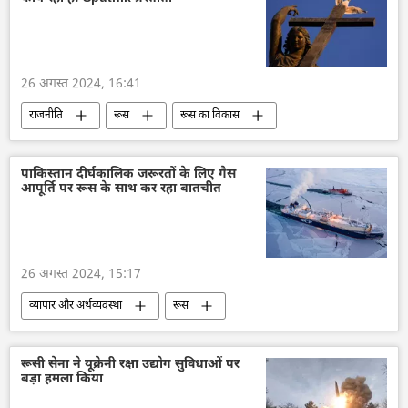
तेल उत्पादन
पाकिस्तान
अर्थव्यवस्था
रूसी अर्थव्यवस्था
26 अगस्त 2024, 16:41
राजनीति
रूस
रूस का विकास
शांति संधि
विश्व शांति
पुरस्कार
पाकिस्तान दीर्घकालिक जरूरतों के लिए गैस
आपूर्ति पर रूस के साथ कर रहा बातचीत
26 अगस्त 2024, 15:17
व्यापार और अर्थव्यवस्था
रूस
रूस का विकास
गैस
रूसी गैस
हरित ऊर्जा
ऊर्जा क्षेत्र
तेल
रूसी सेना ने यूक्रेनी रक्षा उद्योग सुविधाओं पर
बड़ा हमला किया
तेल उत्पादन
तेल का आयात
पाकिस्तान