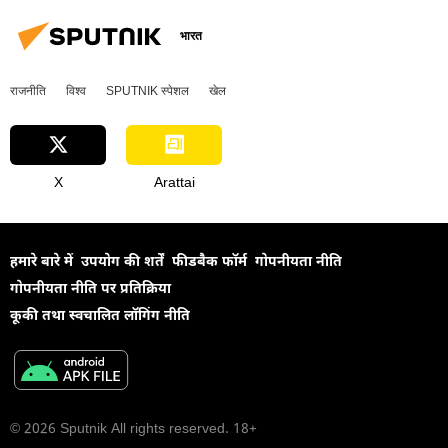
राजनीतिक और आर्थिक स्वतंत्रता
पूर्वी आर्थिक मंच
व्यापार गलियारा
रुपया-रूबल व्यापार
भारत
हीरा व्यापार
द्विपक्षीय व्यापार
राजनीति
विश्व
SPUTNIK स्पेशल
खेल
राष्ट्रीय मुद्राओं में व्यापार
रूस
रूस का विकास
सुदूर पूर्व
X
Arattai
हमारे बारे में
उपयोग की शर्तें
फीडबैक फॉर्म
गोपनीयता नीति
गोपनीयता नीति पर प्रतिक्रिया
कूकी तथा स्वचालित लॉगिंग नीति
© 2026 Sputnik All rights reserved. 18+