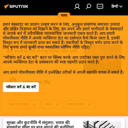
हिन्दी
भारत
हमारे वेबसाईट का प्रदर्शन उत्कृष्ट करने के लिए, अनुकूल प्रासंगिक समाचार उत्पादों
खबरें - 15.01.2025
और लक्षित विज्ञापन को दिखाने के लिए, हम अपने और हमारे भागीदारों के वेबसाइटों
से आपके बारे में अवैयक्तिक व्यावसायिक जानकारी एकत्र करते हैं। आप हमारी
गोपनीयता नीति
में आपके व्यक्तिगत डेटा का इस्तेमाल कैसे किया जाता है, इसकी
विस्तृत रूप में जानकारी प्राप्त कर सकते हैं। तकनीकों के विस्तृत वर्णन प्राप्त करने के
रोसाटॉम ने कुडनकुलम परमाणु ऊर्जा संयंत्र की
लिए कृपया हमारे
कूकी तथा स्वचालित लॉगिंग नीति
पढ़िए।
छठी इकाई के लिए परमाणु रिएक्टर पोत भारत
भेजा
“स्वीकार करें & बंद करें” बटन पर क्लिक करके आप उपरोक्त लक्ष्य पुरा करने के लिए
आपके व्यक्तिगत डेटा के प्रसंस्करण की स्पष्ट सहमति प्रदान करते हैं।
आप हमारे
गोपनीयता नीति
में उल्लेखित तरीकों से अपनी सहमति वापस ले सकते हैं।
सत्येन्द्र प्रताप सिंह
स्वीकार करें & बंद करें
15 जनवरी 2025, 19:09
भारत-रूस संबंध
भारत
भारत सरकार
भारत का विकास
ऊर्जा क्षेत्र
परमाणु ऊर्जा
हरित ऊर्जा
बिजली
रोसाटॉम
सुरक्षा और कूटनीति में संतुलन: भारत की
बांग्लादेश सीमा पर बाड़ लगाने की चुनौतियां