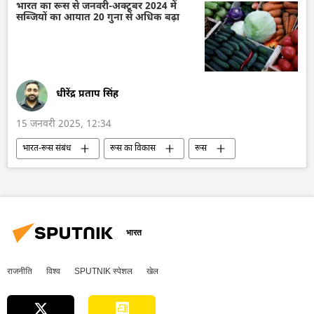
खार्कोव
बेल्गोरोद
गैस
भारत का रूस से जनवरी-अक्टूबर 2024 में
सब्जियों का आयात 20 गुना से अधिक बढ़ा
ईंधन संकट
भ्रष्टाचार
Sputnik भारत (статика)
धीरेंद्र प्रताप सिंह
15 जनवरी 2025, 12:34
भारत-रूस संबंध
रूस का विकास
रूस
मास्को
भारत
भारत सरकार
भारत का विकास
दिल्ली
व्लादिमीर पुतिन
नरेन्द्र मोदी
द्विपक्षीय रिश्ते
द्विपक्षीय व्यापार
आयात
भारत
राजनीति
विश्व
SPUTNIK स्पेशल
खेल