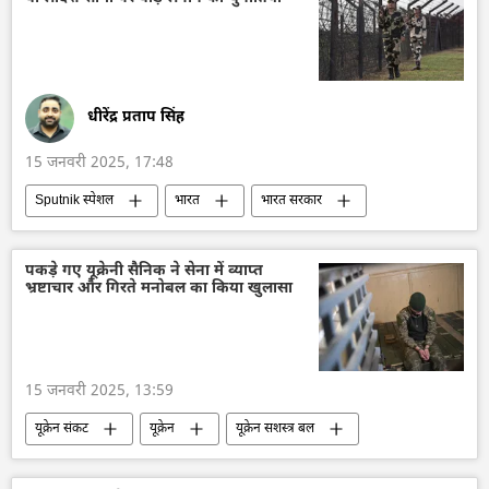
रूस
रूस का विकास
तकनीकी विकास
कुडनकुलम
द्विपक्षीय रिश्ते
विज्ञान एवं प्रौद्योगिकी
धीरेंद्र प्रताप सिंह
15 जनवरी 2025, 17:48
Sputnik स्पेशल
भारत
भारत सरकार
भारत का विकास
दिल्ली
बांग्लादेश
हसीना शेख
ढाका
द्विपक्षीय रिश्ते
पकड़े गए यूक्रेनी सैनिक ने सेना में व्याप्त
भ्रष्टाचार और गिरते मनोबल का किया खुलासा
सीमा विवाद
15 जनवरी 2025, 13:59
यूक्रेन संकट
यूक्रेन
यूक्रेन सशस्त्र बल
रूसी सेना
रूस
सुरक्षा बल