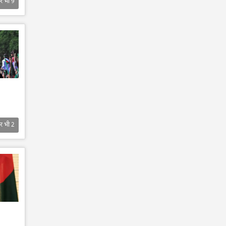
र भी
9
र भी
2