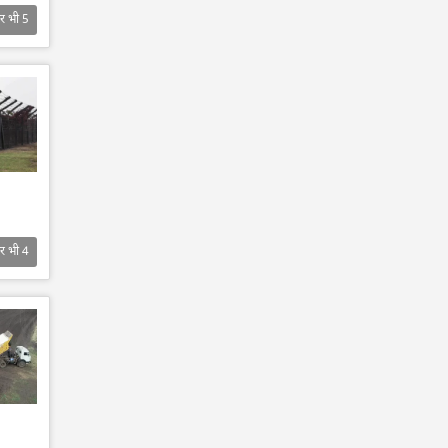
र भी
5
र भी
4