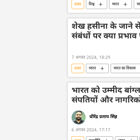
ढाका
विश्व
भारत
भा
हिन्दू मंदिर
हिन्दू देवी-देवता
शेख हसीना के जाने से 
संबंधों पर क्या प्रभाव
7 अगस्त 2024, 18:29
ढाका
भारत
भारत का विकास
द्विपक्षीय व्यापार
हथियारों की आपूर्ति
भारतीय सेना
रक्षा-पंक्ति
भारत को उम्मीद बांग्ला
संपतियों और नागरिकों
धीरेंद्र प्रताप सिंह
6 अगस्त 2024, 17:17