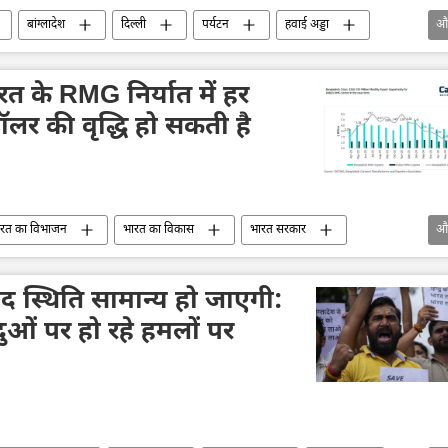
बांग्लादेश
दिल्ली
पर्यटन
हवाई अड्डा
औ
द्विपक्षीय व्यापार
Sputnik मान्यता
रत के RMG निर्यात में हर
लर की वृद्धि हो सकती है
ारत का विभाजन
भारत का विकास
भारत सरकार
औ
आर्थिक मंच
द स्थिति सामान्य हो जाएगी:
ंदुओं पर हो रहे हमलों पर