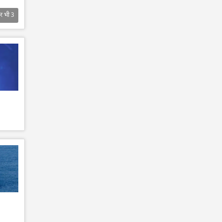
र भी
3