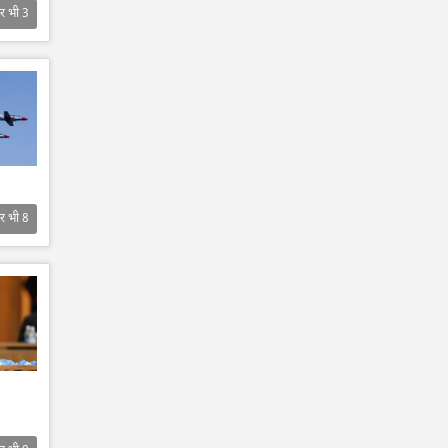
र भी
3
र भी
8