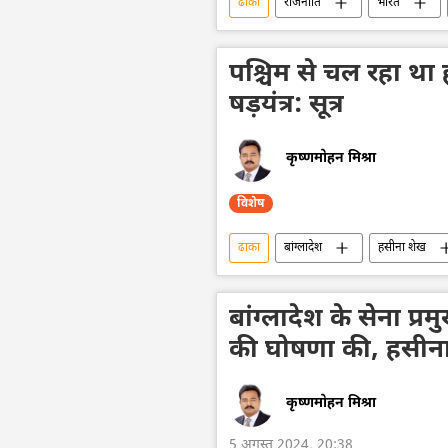
ढाका
राजनीति
भारत
बांग्लादेश के राष्ट्रपति
हसीना शेख
विदेश मंत्रालय
संसद सदस्य
पश्चिम से चल रहा था
षड़यंत्र: सूत्र
कृष्णमोहन मिश्रा
विशेष
ढाका
बांग्लादेश
हसीना शेख
दक्षिण एशिया
यूनाइटेड किंगडम
बांग्लादेश के सेना प्
की घोषणा की, हसीना
कृष्णमोहन मिश्रा
5 अगस्त 2024, 20:38