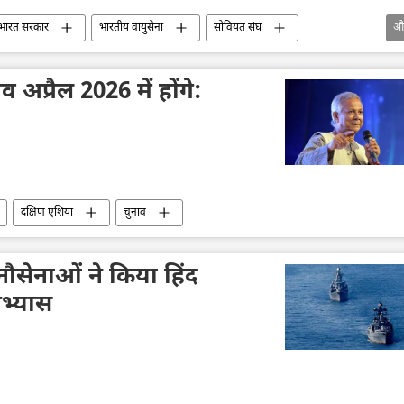
भारत सरकार
भारतीय वायुसेना
सोवियत संघ
औ
ंदुस्तान एयरोनॉटिक्स लिमिटेड (HAL)
अमेरिका
व अप्रैल 2026 में होंगे:
दक्षिण एशिया
चुनाव
नौसेनाओं ने किया हिंद
अभ्यास