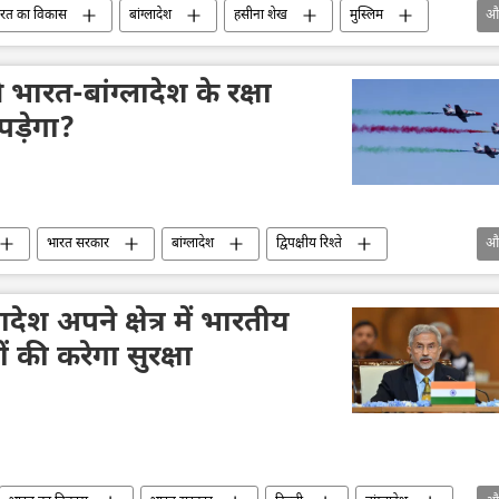
रत का विकास
बांग्लादेश
हसीना शेख
मुस्लिम
औ
हिन्दू
भारत-बांग्लादेश के रक्षा
 पड़ेगा?
भारत सरकार
बांग्लादेश
द्विपक्षीय रिश्ते
औ
रक्षा उत्पादों का निर्यात
निर्यात
विशेषज्ञ
Sputnik मान्यता
देश अपने क्षेत्र में भारतीय
 की करेगा सुरक्षा