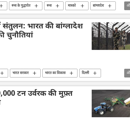
रूस के युद्धपोत
रूस
मास्को
बांग्लादेश
औ
प्रशांत महासागर
हिन्द महासागर
नौसैनिक अड्डा
ं संतुलन: भारत की बांग्लादेश
ी चुनौतियां
भारत सरकार
भारत का विकास
दिल्ली
औ
िपक्षीय रिश्ते
सीमा विवाद
,000 टन उर्वरक की मुफ़्त
ा