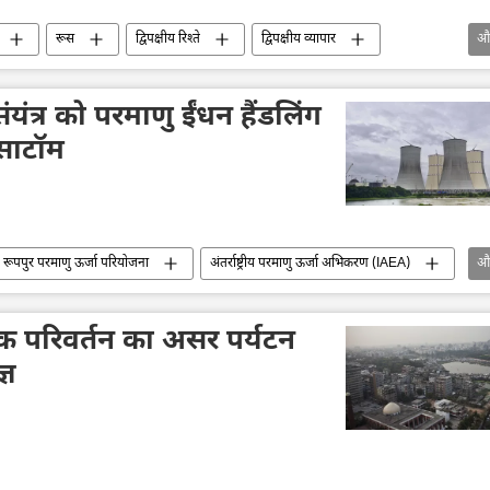
रूस
द्विपक्षीय रिश्ते
द्विपक्षीय व्यापार
औ
गलियारा
गेहूं का निर्यात
राजनीति
ंयंत्र को परमाणु ईंधन हैंडलिंग
ोसाटॉम
रूपपुर परमाणु ऊर्जा परियोजना
अंतर्राष्ट्रीय परमाणु ऊर्जा अभिकरण (IAEA)
औ
दक्षिण एशिया
वैश्विक दक्षिण
ग्लोबल साउथ
्थव्यवस्था
तिक परिवर्तन का असर पर्यटन
्ञ