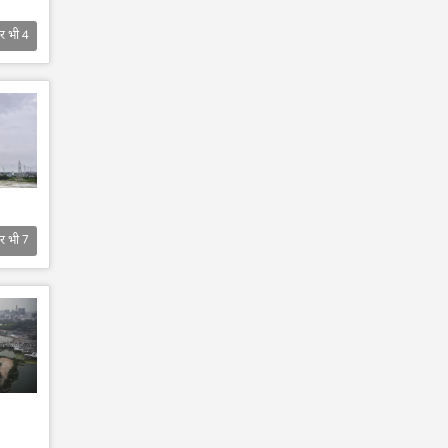
र भी
4
र भी
7