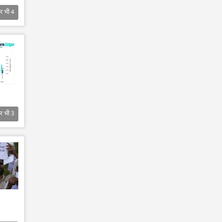
र भी
4
र भी
3