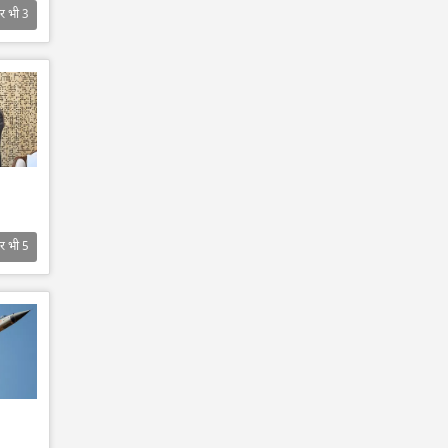
र भी
3
र भी
5