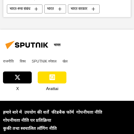
भारत-रूस संबंध
भारत
भारत सरकार
भारत का विकास
Su-57E
रूस
लड़ाकू वाहन
वायु रक्षा
रक्षा-पंक्ति
रक्षा मंत्रालय (MoD)
रक्षा उत्पादों का निर्यात
सुखोई-30MKI
द्विपक्षीय रिश्ते
भारत
द्विपक्षीय व्यापार
रोस्टेक
राजनीति
विश्व
SPUTNIK स्पेशल
खेल
X
Arattai
हमारे बारे में
उपयोग की शर्तें
फीडबैक फॉर्म
गोपनीयता नीति
गोपनीयता नीति पर प्रतिक्रिया
कूकी तथा स्वचालित लॉगिंग नीति