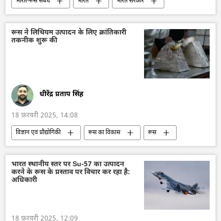
भारत-रूस संबंध
भारत
भारत सरकार
भारत का विकास
रक्षा मंत्रालय (MoD)
रक्षा उत्पादों का निर्यात
रक्षा-पंक्ति
रूस ने लिथियम उत्पादन के लिए क्रांतिकारी
तकनीक शुरू की
द्विपक्षीय रिश्ते
द्विपक्षीय व्यापार
सैन्य तकनीकी सहयोग
सैन्य तकनीक
रूसी सैन्य तकनीक
रूस
राजदूतावास
धीरेंद्र प्रताप सिंह
18 फ़रवरी 2025, 14:08
विज्ञान एवं प्रौद्योगिकी
रूस का विकास
रूस
मास्को
रूसी सैन्य तकनीक
सैन्य तकनीक
तकनीकी विकास
विज्ञान एवं प्रौद्योगिकी
भारत स्थानीय स्तर पर Su-57 का उत्पादन
करने के रूस के प्रस्ताव पर विचार कर रहा है:
अधिकारी
18 फ़रवरी 2025, 12:09