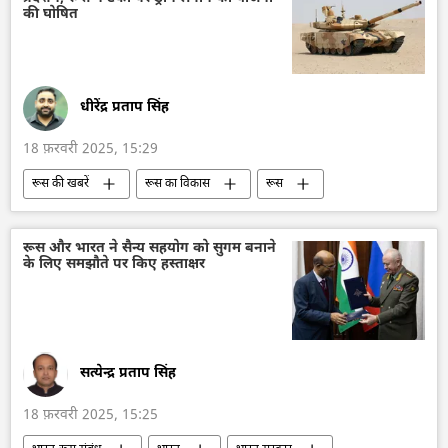
व्लादिमीर पुतिन
वोलोडिमिर ज़ेलेंस्की
कीव
की घोषित
क्रेमलिन
क्रेमलिन के प्रवक्ता दिमित्री पेसकोव
द्विपक्षीय रिश्ते
यूरोप
यूरोपीय संघ
धीरेंद्र प्रताप सिंह
18 फ़रवरी 2025, 15:29
रूस की खबरें
रूस का विकास
रूस
मास्को
रूसी सैन्य तकनीक
सैन्य तकनीक
सैन्य तकनीकी सहयोग
तकनीकी विकास
रूस और भारत ने सैन्य सहयोग को सुगम बनाने
के लिए समझौते पर किए हस्ताक्षर
ड्रोन
विज्ञान एवं प्रौद्योगिकी
टी-90
सत्येन्द्र प्रताप सिंह
18 फ़रवरी 2025, 15:25