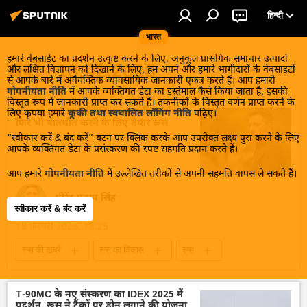
हिन्दी
भारत
हमारे वेबसाईट का प्रदर्शन उत्कृष्ट करने के लिए, अनुकूल प्रासंगिक समाचार उत्पादों
खबरें - 18.02.2025
और लक्षित विज्ञापन को दिखाने के लिए, हम अपने और हमारे भागीदारों के वेबसाइटों
से आपके बारे में अवैयक्तिक व्यावसायिक जानकारी एकत्र करते हैं। आप हमारी
गोपनीयता नीति
में आपके व्यक्तिगत डेटा का इस्तेमाल कैसे किया जाता है, इसकी
विस्तृत रूप में जानकारी प्राप्त कर सकते हैं। तकनीकों के विस्तृत वर्णन प्राप्त करने के
खत्म हो गया था जेलेंस्की का राष्ट्रपति कार्यकाल,
लिए कृपया हमारे
कूकी तथा स्वचालित लॉगिंग नीति
पढ़िए।
फिर भी बातचीत करने के लिए तैयार रूस
“स्वीकार करें & बंद करें” बटन पर क्लिक करके आप उपरोक्त लक्ष्य पुरा करने के लिए
आपके व्यक्तिगत डेटा के प्रसंस्करण की स्पष्ट सहमति प्रदान करते हैं।
आप हमारे
गोपनीयता नीति
में उल्लेखित तरीकों से अपनी सहमति वापस ले सकते हैं।
धीरेंद्र प्रताप सिंह
स्वीकार करें & बंद करें
18 फ़रवरी 2025, 18:25
रूस की खबरें
रूस का विकास
रूस
मास्को
यूक्रेन
यूक्रेन सशस्त्र बल
यूक्रेन का जवाबी हमला
यूक्रेन की सुरक्षा सेवा (SBU)
T-90MC के नए संस्करण का IDEX 2025 में
प्रदर्शन, रूस ने टैंकों पर ड्रोन लगाने की योजना