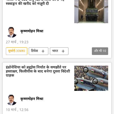
स्क्वाड्रन की खरीद को मंज़ूरी दी
भारतीय सेना
सैन्य तकनीक
तकनीकी विकास
कृष्णमोहन मिश्रा
27 मार्च , 19:23
सुखोई-30MKI
डिफेंस
भारत
और भी
10
आत्मनिर्भर भारत
भारत सरकार
रक्षा मंत्रालय (MoD)
भारतीय वायुसेना
इंडोनेशिया को ब्रह्मोस निर्यात के समझौते पर
हस्ताक्षर, फिलीपींस के बाद बनेगा दूसरा विदेशी
भारतीय सेना
भारतीय तटरक्षक बल
ग्राहक
पाकिस्तान
रूस
एस-400 मिसाइल प्रणाली
एस-400 ट्रिम्फ
कृष्णमोहन मिश्रा
10 मार्च , 12:56