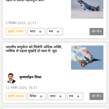
पहले से ज़्यादा महत्वपूर्ण क्यों?
ड्रोन
ड्रोन हमला
5 दिसंबर 2025, 22:13
सुखोई-30MKI
भारत
रूस
और भी
4
एस-400 मिसाइल प्रणाली
पाकिस्तान
भारतीय वायुसेना
Sputnik स्पेशल
भारतीय वायुसेना को मिलेगी अधिक शक्ति,
नासिक से पहला सुखोई दो साल में: सूत्र
कृष्णमोहन मिश्रा
12 नवंबर 2025, 16:37
सुखोई-30MKI
डिफेंस
भारत
रूस
और भी
5
पाकिस्तान
हिंदुस्तान एयरोनॉटिक्स लिमिटेड (HAL)