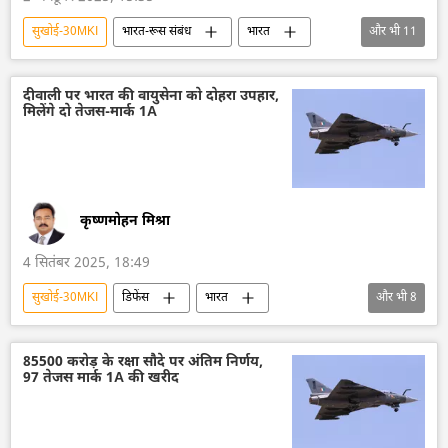
सुखोई-30MKI
भारत-रूस संबंध
भारत
और भी
11
भारत का विकास
आत्मनिर्भर भारत
रूस
रूस का विकास
लड़ाकू वाहन
दीवाली पर भारत की वायुसेना को दोहरा उपहार,
मिलेंगे दो तेजस-मार्क 1A
लड़ाकू लेजर प्रणालियाँ
रोस्टेक
रोसोबोरोनेक्सपोर्ट
लड़ाकू विमान मिग-29
एयरो इंडिया 2023
हिंदुस्तान एयरोनॉटिक्स लिमिटेड (HAL)
कृष्णमोहन मिश्रा
4 सितंबर 2025, 18:49
सुखोई-30MKI
डिफेंस
भारत
और भी
8
भारत सरकार
रक्षा मंत्रालय (MoD)
भारतीय वायुसेना
तेजस जेट
85500 करोड़ के रक्षा सौदे पर अंतिम निर्णय,
97 तेजस मार्क 1A की खरीद
हिंदुस्तान एयरोनॉटिक्स लिमिटेड (HAL)
चीन
पाकिस्तान
अमेरिका