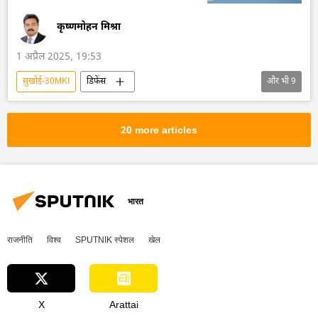
कृष्णमोहन मिश्रा
1 अप्रैल 2025, 19:53
सुखोई-30MKI
डिफेंस
और भी
9
हिंदुस्तान एयरोनॉटिक्स लिमिटेड (HAL)
भारत
भारत सरकार
भारत का विकास
तेजस जेट
20 more articles
सैन्य तकनीकी सहयोग
सैन्य तकनीक
रूसी सैन्य तकनीक
सैन्य प्रौद्योगिकी
भारत
राजनीति
विश्व
SPUTNIK स्पेशल
खेल
X
Arattai