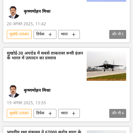
कृष्णमोहन मिश्रा
20 अगस्त 2025, 11:42
सुखोई-30MKI
डिफेंस
भारत
और भी
5
भारत सरकार
भारतीय वायुसेना
रूस
हिंदुस्तान एयरोनॉटिक्स लिमिटेड (HAL)
तेजस जेट
सुखोई-30 अपग्रेड में सबसे ताकतवर रूसी इंजन
के भारत में उत्पादन का प्रस्ताव
कृष्णमोहन मिश्रा
19 अगस्त 2025, 13:55
सुखोई-30MKI
डिफेंस
भारत
और भी
4
भारत सरकार
रूस
भारतीय वायुसेना
ब्रह्मोस
भारतीय रक्षा मंत्रालय ने 67000 करोड़ रुपए के