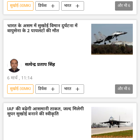
सुखोई-30MKI
डिफेंस
भारत
और भी
6
आत्मनिर्भर भारत
रूस
इंडोनेशिया
पाकिस्तान
ब्रह्मोस
भारत के रक्षा मंत्री
भारत के असम में सुखोई विमान दुर्घटना में
वायुसेना के 2 पायलटों की मौत
सत्येन्द्र प्रताप सिंह
6 मार्च , 11:14
सुखोई-30MKI
डिफेंस
भारत
और भी
6
भारत सरकार
लड़ाकू विमान
विमान दुर्घटना
मौत
भारतीय वायुसेना
वायुसेना
IAF की बढ़ेगी आसमानी ताकत, जल्द मिलेगी
सुपर सुखोई बनाने की स्वीकृति