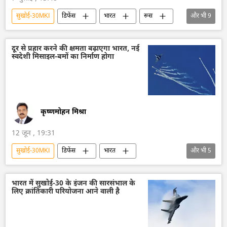
सुखोई-30MKI
डिफेंस
भारत
रूस
और भी
9
इंडोनेशिया
पाकिस्तान
फिलीपींस
वियतनाम
भारतीय सेना
भारतीय नौसेना
दूर से प्रहार करने की क्षमता बढ़ाएगा भारत, नई
स्वदेशी मिसाइल-बमों का निर्माण होगा
भारतीय वायुसेना
ब्रह्मोस
तेजस जेट
कृष्णमोहन मिश्रा
12 जून , 19:31
सुखोई-30MKI
डिफेंस
भारत
और भी
5
आत्मनिर्भर भारत
भारतीय सेना
भारतीय वायुसेना
लड़ाकू विमान मिग-29
भारत में सुखोई-30 के इंजन की सारसंभाल के
लिए क्रांतिकारी परियोजना आने वाली है
पाकिस्तान