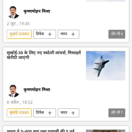
कृष्णमोहन मिश्रा
2 जून , 19:45
सुखोई-30MKI
डिफेंस
भारत
और भी
4
आत्मनिर्भर भारत
रूस
भारतीय वायुसेना
हिंदुस्तान एयरोनॉटिक्स लिमिटेड (HAL)
सुखोई-30 के लिए नए स्वदेशी लांचर्स, मिसाइलें
खरीदी जाएंगी
कृष्णमोहन मिश्रा
8 अप्रैल , 18:52
सुखोई-30MKI
डिफेंस
भारत
और भी
7
आत्मनिर्भर भारत
भारत का विकास
भारत सरकार
रक्षा मंत्रालय (MoD)
भारत ने S-400 वायु रक्षा प्रणाली की 5 नई