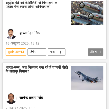
भारतीय सेना
भारतीय सशस्‍त्र सेनाएँ
ब्रह्मोस की नई फेसिलिटी से मिसाइलों का
पहला बैच रवाना होगा शनिवार को
भारतीय वायुसेना
कृष्णमोहन मिश्रा
16 अक्टूबर 2025, 13:12
सुखोई-30MKI
डिफेंस
भारत
और भी
13
भारत के रक्षा मंत्री
रूस
पाकिस्तान
फिलीपींस
वियतनाम
ब्राज़ील
भारत-रूस: क्या मिलकर बना रहे हैं पांचवीं पीढ़ी
के लड़ाकू विमान?
ब्रह्मोस
तेजस जेट
लड़ाकू विमान मिग-29
भारतीय सेना
भारतीय सशस्‍त्र सेनाएँ
भारतीय वायुसेना
भारतीय नौसेना
सत्येन्द्र प्रताप सिंह
2 अक्टूबर 2025, 15:35