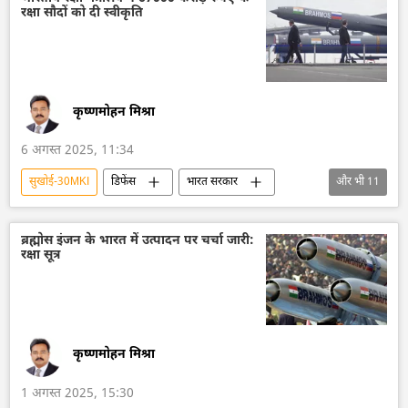
रक्षा सौदों को दी स्वीकृति
कृष्णमोहन मिश्रा
6 अगस्त 2025, 11:34
सुखोई-30MKI
डिफेंस
भारत सरकार
और भी
11
भारत
रक्षा मंत्रालय (MoD)
भारत के रक्षा मंत्री
भारतीय सेना
ब्रह्मोस इंजन के भारत में उत्पादन पर चर्चा जारी:
रक्षा सूत्र
भारतीय सशस्‍त्र सेनाएँ
भारतीय नौसेना
भारतीय वायुसेना
पाकिस्तान
ब्रह्मोस
ड्रोन
ड्रोन हमला
कृष्णमोहन मिश्रा
1 अगस्त 2025, 15:30