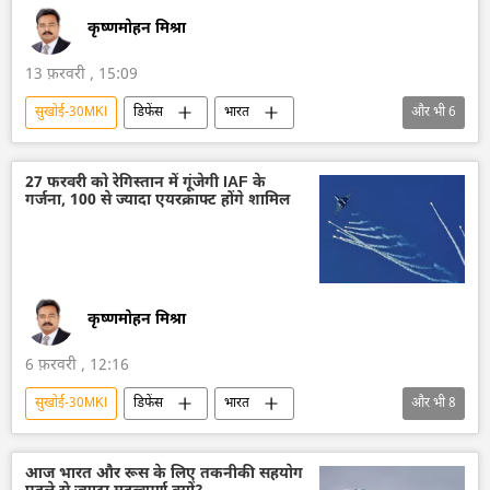
कृष्णमोहन मिश्रा
13 फ़रवरी , 15:09
सुखोई-30MKI
डिफेंस
भारत
और भी
6
भारत सरकार
भारतीय वायुसेना
रूस
पाकिस्तान
हिंदुस्तान एयरोनॉटिक्स लिमिटेड (HAL)
27 फरवरी को रेगिस्तान में गूंजेगी IAF के
गर्जना, 100 से ज्यादा एयरक्राफ्ट होंगे शामिल
हिंद-प्रशांत क्षेत्र
कृष्णमोहन मिश्रा
6 फ़रवरी , 12:16
सुखोई-30MKI
डिफेंस
भारत
और भी
8
भारतीय वायुसेना
पाकिस्तान
राजस्थान
लड़ाकू विमान मिग-29
तेजस जेट
ब्रह्मोस
आज भारत और रूस के लिए तकनीकी सहयोग