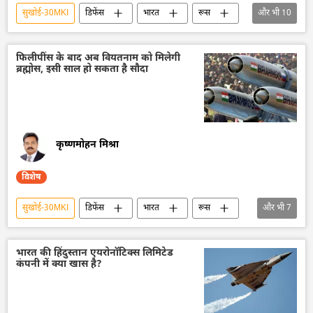
सुखोई-30MKI
डिफेंस
भारत
रूस
और भी
10
फिलीपींस
वियतनाम
इंडोनेशिया
ब्राज़ील
भारतीय सेना
फिलीपींस के बाद अब वियतनाम को मिलेगी
ब्रह्मोस, इसी साल हो सकता है सौदा
भारतीय सशस्‍त्र सेनाएँ
भारतीय नौसेना
भारतीय वायुसेना
ब्रह्मोस
तेजस जेट
कृष्णमोहन मिश्रा
विशेष
सुखोई-30MKI
डिफेंस
भारत
रूस
और भी
7
वियतनाम
ब्रह्मोस
दक्षिण चीन सागर
भारतीय सेना
भारतीय सशस्‍त्र सेनाएँ
भारत की हिंदुस्तान एयरोनॉटिक्स लिमिटेड
कंपनी में क्या खास है?
भारतीय नौसेना
भारतीय वायुसेना