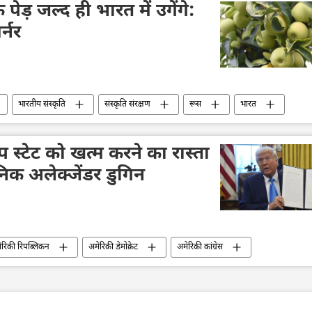
पेड़ जल्द ही भारत में उगेंगे:
र्नर
भारतीय संस्कृति
संस्कृति संरक्षण
रूस
भारत
ीप स्टेट को खत्म करने का रास्ता
िक अलेक्जेंडर डुगिन
ेरिकी रिपब्लिकन
अमेरिकी डेमोक्रेट
अमेरिकी कांग्रेस
ाशिंगटन डीसी
सामूहिक पश्चिम
Sputnik मान्यता