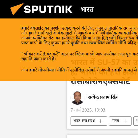
भारत
हमारे वेबसाईट का प्रदर्शन उत्कृष्ट करने के लिए, अनुकूल प्रासंगिक समाचार
और हमारे भागीदारों के वेबसाइटों से आपके बारे में अवैयक्तिक व्यावसायि
खबरें - 07.03.2
आपके व्यक्तिगत डेटा का इस्तेमाल कैसे किया जाता है, इसकी विस्तृत रूप में
प्राप्त करने के लिए कृपया हमारे
कूकी तथा स्वचालित लॉगिंग नीति
पढ़िए।
“स्वीकार करें & बंद करें” बटन पर क्लिक करके आप उपरोक्त लक्ष्य पुरा करन
सहमति प्रदान करते हैं।
भारत में SU-57 का उ
आप हमारे
गोपनीयता नीति
में उल्लेखित तरीकों से अपनी सहमति वापस ले स
है, भारत की हरी झंडी
रोसोबोरोनएक्सपोर्ट
सत्येन्द्र प्रताप सिंह
7 मार्च 2025, 19:03
भारत-रूस संबंध
भारत
भ
रोसोबोरोनेक्सपोर्ट
रूस
स