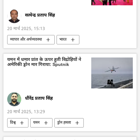
सत्येन्द्र प्रताप सिंह
20 मार्च 2025, 15:13
व्यापार और अर्थव्यवस्था
भारत
भारत सरकार
भारत का विकास
रूस
रूस का विकास
हीरा व्यापार
यमन में धमार प्रांत के ऊपर हूती विद्रोहियों ने
अमेरिकी ड्रोन मार गिराया: Sputnik
व्यापार गलियारा
रुपया-रूबल व्यापार
द्विपक्षीय व्यापार
राष्ट्रीय मुद्राओं में व्यापार
फार्मा कंपनी
कार बाजार
भारतीय बाजार
धीरेंद्र प्रताप सिंह
20 मार्च 2025, 13:29
विश्व
यमन
ड्रोन हमला
हवाई हमला
अमेरिका
आतंकवादी