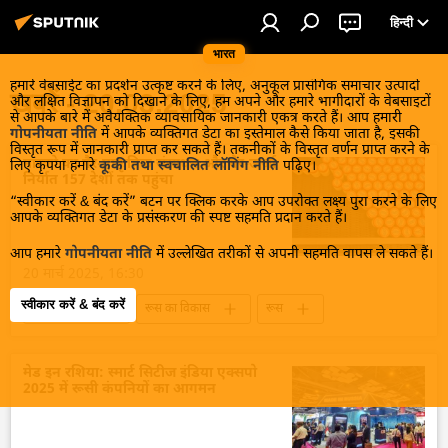
हिन्दी
भारत
हमारे वेबसाईट का प्रदर्शन उत्कृष्ट करने के लिए, अनुकूल प्रासंगिक समाचार उत्पादों
खबरें - 20.03.2025
और लक्षित विज्ञापन को दिखाने के लिए, हम अपने और हमारे भागीदारों के वेबसाइटों
से आपके बारे में अवैयक्तिक व्यावसायिक जानकारी एकत्र करते हैं। आप हमारी
गोपनीयता नीति
में आपके व्यक्तिगत डेटा का इस्तेमाल कैसे किया जाता है, इसकी
विस्तृत रूप में जानकारी प्राप्त कर सकते हैं। तकनीकों के विस्तृत वर्णन प्राप्त करने के
मास्को का गैर-प्राकृतिक संसाधन और गैर-ऊर्जा
लिए कृपया हमारे
कूकी तथा स्वचालित लॉगिंग नीति
पढ़िए।
निर्यात 157 देशों तक पहुंचा
“स्वीकार करें & बंद करें” बटन पर क्लिक करके आप उपरोक्त लक्ष्य पुरा करने के लिए
आपके व्यक्तिगत डेटा के प्रसंस्करण की स्पष्ट सहमति प्रदान करते हैं।
आप हमारे
गोपनीयता नीति
में उल्लेखित तरीकों से अपनी सहमति वापस ले सकते हैं।
20 मार्च 2025, 16:30
स्वीकार करें & बंद करें
रूस की खबरें
रूस का विकास
रूस
मास्को
द्विपक्षीय रिश्ते
द्विपक्षीय व्यापार
व्यापार गलियारा
राष्ट्रीय मुद्राओं में व्यापार
मेड इन रशिया: स्मार्ट सिटीज इंडिया एक्सपो
2025 में रूसी कंपनियों का आगमन
निर्यात
आर्थिक वृद्धि दर
रूसी अर्थव्यवस्था
अर्थव्यवस्था
व्लादिमीर पुतिन