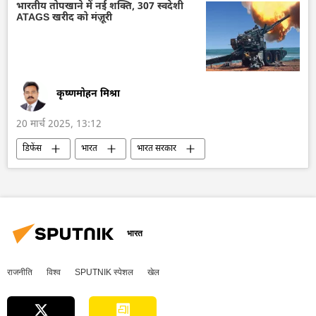
डॉनल्ड ट्रम्प
भारतीय तोपखाने में नई शक्ति, 307 स्वदेशी
ATAGS खरीद को मंज़ूरी
कृष्णमोहन मिश्रा
20 मार्च 2025, 13:12
डिफेंस
भारत
भारत सरकार
भारतीय सेना
भारतीय सशस्‍त्र सेनाएँ
DRDO
रॉकेट प्रक्षेपण
मिसाइल विध्वंसक
बैलिस्टिक मिसाइल
भारत
राजनीति
विश्व
SPUTNIK स्पेशल
खेल