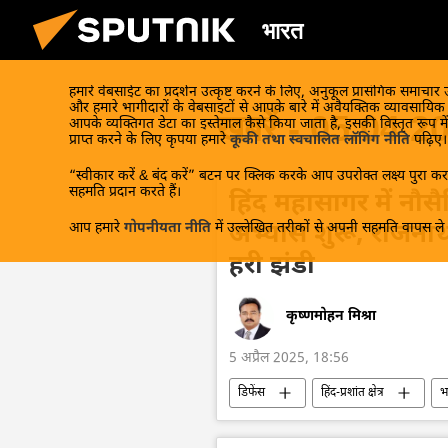
भारत
हमारे वेबसाईट का प्रदर्शन उत्कृष्ट करने के लिए, अनुकूल प्रासंगिक समाचार
और हमारे भागीदारों के वेबसाइटों से आपके बारे में अवैयक्तिक व्यावसायि
खबरें - 05.04.2
आपके व्यक्तिगत डेटा का इस्तेमाल कैसे किया जाता है, इसकी विस्तृत रूप में
प्राप्त करने के लिए कृपया हमारे
कूकी तथा स्वचालित लॉगिंग नीति
पढ़िए।
“स्वीकार करें & बंद करें” बटन पर क्लिक करके आप उपरोक्त लक्ष्य पुरा करन
सहमति प्रदान करते हैं।
हिंद महासागर में न
आप हमारे
गोपनीयता नीति
में उल्लेखित तरीकों से अपनी सहमति वापस ले स
अभ्यास शुरू, राजना
हरी झंडी
कृष्णमोहन मिश्रा
5 अप्रैल 2025, 18:56
डिफेंस
हिंद-प्रशांत क्षेत्र
भ
श्रीलंका
मालदीव