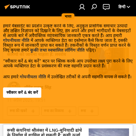
हिन्दी
भारत
हमारे वेबसाईट का प्रदर्शन उत्कृष्ट करने के लिए, अनुकूल प्रासंगिक समाचार उत्पादों
खबरें - 11.04.2025
और लक्षित विज्ञापन को दिखाने के लिए, हम अपने और हमारे भागीदारों के वेबसाइटों
से आपके बारे में अवैयक्तिक व्यावसायिक जानकारी एकत्र करते हैं। आप हमारी
गोपनीयता नीति
में आपके व्यक्तिगत डेटा का इस्तेमाल कैसे किया जाता है, इसकी
विस्तृत रूप में जानकारी प्राप्त कर सकते हैं। तकनीकों के विस्तृत वर्णन प्राप्त करने के
यूरोप के विपरीत अमेरिका यूक्रेन संघर्ष के मूल
लिए कृपया हमारे
कूकी तथा स्वचालित लॉगिंग नीति
पढ़िए।
कारणों को जानना चाहता है: लवरोव
“स्वीकार करें & बंद करें” बटन पर क्लिक करके आप उपरोक्त लक्ष्य पुरा करने के लिए
आपके व्यक्तिगत डेटा के प्रसंस्करण की स्पष्ट सहमति प्रदान करते हैं।
आप हमारे
गोपनीयता नीति
में उल्लेखित तरीकों से अपनी सहमति वापस ले सकते हैं।
धीरेंद्र प्रताप सिंह
स्वीकार करें & बंद करें
11 अप्रैल 2025, 19:51
रूस की खबरें
रूस का विकास
रूस
मास्को
रूसी विदेश मंत्रालय
सर्गे लवरोव
अमेरिका
द्विपक्षीय रिश्ते
रूसी कंपनियां श्रीलंका में LNG-बुनियादी ढांचे
के निर्माण में शामिल हो सकती हैं: रूसी ऊर्जा