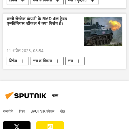
डिफेंस
रूस का विकास
रूस के युद्धपोत
रूस
मास्को
यूक्रेन
यूक्रेन सशस्त्र बल
यूक्रेन का जवाबी हमला
रूसी रोस्टेक कंपनी के BMD-4M ट्रैक्ड
एम्फीबियस व्हीकल में क्या विशेष है?
यूक्रेन की सुरक्षा सेवा (SBU)
सैन्य अभ्यास
रूसी नौसेना दिवस
भारतीय नौसेना
द्विपक्षीय रिश्ते
11 अप्रैल 2025, 08:54
डिफेंस
रूस का विकास
रूस
रूसी सैन्य तकनीक
सैन्य तकनीक
सैन्य प्रौद्योगिकी
भारत
राजनीति
विश्व
SPUTNIK स्पेशल
खेल