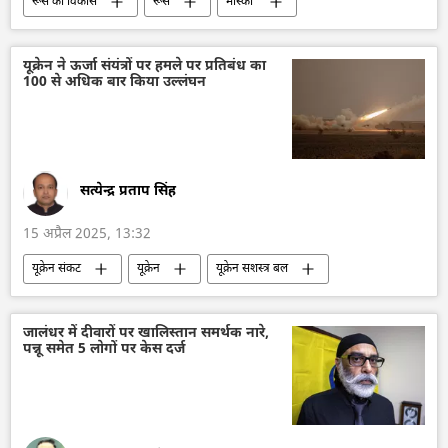
रूस का विकास
रूस
मास्को
भारत-रूस संबंध
AK-47
AK-203
Make in India
आत्मनिर्भर भारत
भारत
यूक्रेन ने ऊर्जा संयंत्रों पर हमले पर प्रतिबंध का
100 से अधिक बार किया उल्लंघन
भारत सरकार
भारत का विकास
रोसोबोरोनेक्सपोर्ट
भारतीय सेना
रूसी सेना
सत्येन्द्र प्रताप सिंह
15 अप्रैल 2025, 13:32
यूक्रेन संकट
यूक्रेन
यूक्रेन सशस्त्र बल
यूक्रेन का जवाबी हमला
ऊर्जा क्षेत्र
परमाणु ऊर्जा
ड्रोन
ड्रोन हमला
जालंधर में दीवारों पर खालिस्तान समर्थक नारे,
पन्नू समेत 5 लोगों पर केस दर्ज
अपराध
अपराध मालिक
रूस
व्लादिमीर पुतिन
क्रेमलिन
क्रेमलिन के प्रवक्ता दिमित्री पेसकोव
अमेरिका