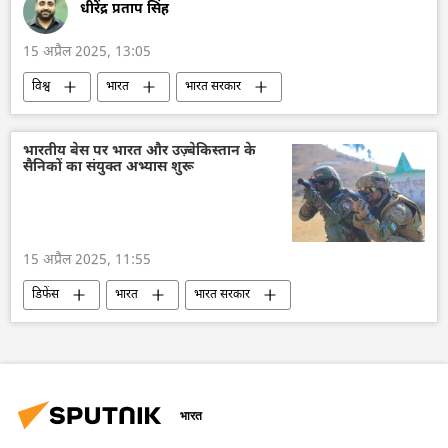
डॉनल्ड ट्रम्प
धीरेंद्र प्रताप सिंह
15 अप्रैल 2025, 13:05
विश्व
भारत
भारत सरकार
भारत का विकास
दिल्ली
कनाडा
भारत-कनाडा विवाद
अमेरिका
खालिस्तान
भारतीय बेस पर भारत और उज़्बेकिस्तान के
सैनिकों का संयुक्त अभ्यास शुरू
सिख
अलगाववाद
पंजाब
पंजाब पुलिस
चंडीगढ़
15 अप्रैल 2025, 11:55
डिफेंस
भारत
भारत सरकार
सैन्य तकनीकी सहयोग
सैन्य तकनीक
सैन्य प्रौद्योगिकी
सैन्य अभ्यास
उज्बेकिस्तान
भारत