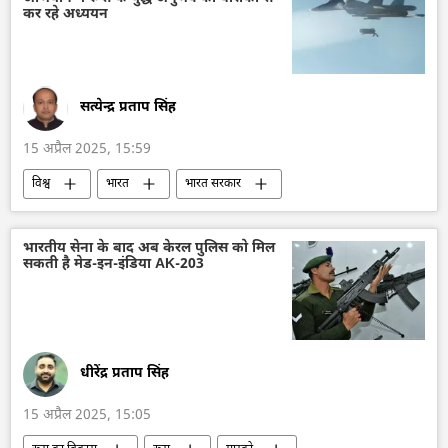
भारतीय अर्थव्यवस्था
अर्थव्यवस्था
चीन
कर रहे अध्ययन
भारत-चीन रिश्ते
अमेरिका
डॉनल्ड ट्रम्प
सत्येन्द्र प्रताप सिंह
15 अप्रैल 2025, 15:59
विश्व
भारत
भारत सरकार
भारत का विकास
चीन
भारत-चीन रिश्ते
त्रिकोण रूस-भारत-चीन (RIC)
रूस
ड्रोन
भारतीय सेना के बाद अब केरल पुलिस को मिल
सकती है मेड-इन-इंडिया AK-203
वायु रक्षा
रक्षा-पंक्ति
रक्षा उत्पादों का निर्यात
तकनीकी विकास
सैन्य तकनीकी सहयोग
धीरेंद्र प्रताप सिंह
15 अप्रैल 2025, 15:05