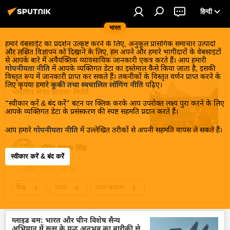
हिन्दी
भारत
हमारे वेबसाईट का प्रदर्शन उत्कृष्ट करने के लिए, अनुकूल प्रासंगिक समाचार उत्पादों
खबरें - 15.04.2025
और लक्षित विज्ञापन को दिखाने के लिए, हम अपने और हमारे भागीदारों के वेबसाइटों
से आपके बारे में अवैयक्तिक व्यावसायिक जानकारी एकत्र करते हैं। आप हमारी
गोपनीयता नीति
में आपके व्यक्तिगत डेटा का इस्तेमाल कैसे किया जाता है, इसकी
विस्तृत रूप में जानकारी प्राप्त कर सकते हैं। तकनीकों के विस्तृत वर्णन प्राप्त करने के
ट्रम्प के पारस्परिक टैरिफ से उबरने में सबसे आगे
लिए कृपया हमारे
कूकी तथा स्वचालित लॉगिंग नीति
पढ़िए।
भारतीय शेयर बाज़ार: रिपोर्ट
“स्वीकार करें & बंद करें” बटन पर क्लिक करके आप उपरोक्त लक्ष्य पुरा करने के लिए
आपके व्यक्तिगत डेटा के प्रसंस्करण की स्पष्ट सहमति प्रदान करते हैं।
आप हमारे
गोपनीयता नीति
में उल्लेखित तरीकों से अपनी सहमति वापस ले सकते हैं।
धीरेंद्र प्रताप सिंह
स्वीकार करें & बंद करें
15 अप्रैल 2025, 16:30
विश्व
भारत
भारत सरकार
भारत का विकास
आत्मनिर्भर भारत
आर्थिक वृद्धि दर
आर्थिक संकट
आर्थिक मंच
ग्लाइड बम: भारत और चीन विशेष सैन्य
अभियान में रूस के युद्ध अनुभव का बारीकी से