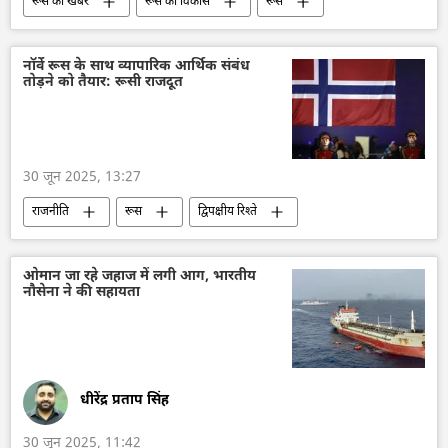
रूस की खबरें
रूस का विकास
रूस
मास्को
सर्गे लवरोव
रूसी विदेश मंत्रालय
आर्मेनिया
ओथडोक्स चर्च
ईसाई धर्म
नॉर्वे रूस के साथ व्यापारिक आर्थिक संबंध
तोड़ने को तैयार: रूसी राजदूत
30 जून 2025, 13:27
राजनीति
रूस
द्विपक्षीय रिश्ते
प्रतिबंध
नॉर्वे
द्विपक्षीय व्यापार
व्लादिमीर पुतिन
ओमान जा रहे जहाज में लगी आग, भारतीय
नौसेना ने की सहायता
धीरेंद्र प्रताप सिंह
30 जून 2025, 11:42