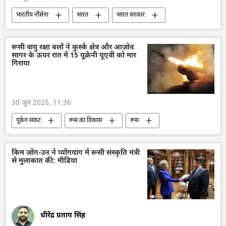
भारतीय नौसेना
भारत
भारत सरकार
भारत का विकास
दिल्ली
ओमान
गुजरात
जहाजी बेड़ा
राजनीति
रूसी वायु रक्षा बलों ने कुर्स्क क्षेत्र और आज़ोव
सागर के ऊपर रात में 15 यूक्रेनी यूएवी को मार
गिराया
30 जून 2025, 11:36
यूक्रेन संकट
रूस का विकास
रूस
यूक्रेन
यूक्रेन सशस्त्र बल
विशेष सैन्य अभियान
राष्ट्रीय सुरक्षा
किम जोंग-उन ने प्योंगयांग में रूसी संस्कृति मंत्री
से मुलाकात की: मीडिया
धीरेंद्र प्रताप सिंह