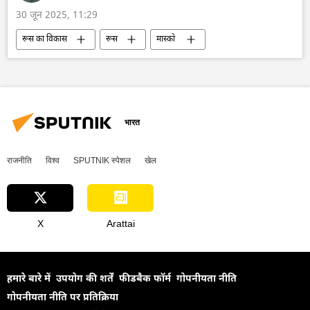
30 जून 2025, 11:29
रूस का विकास
रूस
मास्को
उत्तर कोरिया
सोवियत संघ
द्विपक्षीय रिश्ते
द्विपक्षीय व्यापार
द्वितीय विश्व युद्ध
किम जोंग उन
राजनीति
भारत
राजनीति
विश्व
SPUTNIK स्पेशल
खेल
X
Arattai
हमारे बारे में
उपयोग की शर्तें
फीडबैक फॉर्म
गोपनीयता नीति
गोपनीयता नीति पर प्रतिक्रिया