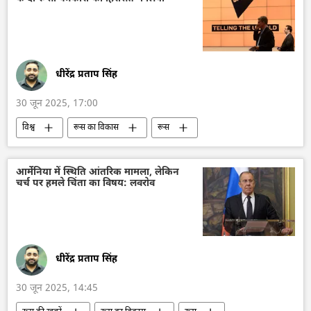
रूसी विदेश मंत्रालय
रूसी सेना
धीरेंद्र प्रताप सिंह
30 जून 2025, 17:00
विश्व
रूस का विकास
रूस
मास्को
अजरबैजान
सामाजिक मीडिया
Sputnik
रूसी विदेश मंत्रालय
आर्मेनिया में स्थिति आंतरिक मामला, लेकिन
चर्च पर हमले चिंता का विषय: लवरोव
मारिया ज़खारोवा
धीरेंद्र प्रताप सिंह
30 जून 2025, 14:45