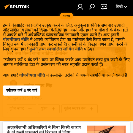
हिन्दी
भारत
हमारे वेबसाईट का प्रदर्शन उत्कृष्ट करने के लिए, अनुकूल प्रासंगिक समाचार उत्पादों
खबरें - 30.06.2025
और लक्षित विज्ञापन को दिखाने के लिए, हम अपने और हमारे भागीदारों के वेबसाइटों
से आपके बारे में अवैयक्तिक व्यावसायिक जानकारी एकत्र करते हैं। आप हमारी
गोपनीयता नीति
में आपके व्यक्तिगत डेटा का इस्तेमाल कैसे किया जाता है, इसकी
विस्तृत रूप में जानकारी प्राप्त कर सकते हैं। तकनीकों के विस्तृत वर्णन प्राप्त करने के
कीव जानता है कि यूक्रेन संकट समाप्त करने के
लिए कृपया हमारे
कूकी तथा स्वचालित लॉगिंग नीति
पढ़िए।
लिए क्या किया जाना चाहिए: क्रेमलिन
“स्वीकार करें & बंद करें” बटन पर क्लिक करके आप उपरोक्त लक्ष्य पुरा करने के लिए
आपके व्यक्तिगत डेटा के प्रसंस्करण की स्पष्ट सहमति प्रदान करते हैं।
आप हमारे
गोपनीयता नीति
में उल्लेखित तरीकों से अपनी सहमति वापस ले सकते हैं।
सत्येन्द्र प्रताप सिंह
स्वीकार करें & बंद करें
30 जून 2025, 19:46
यूक्रेन संकट
यूक्रेन
यूक्रेन सशस्त्र बल
विशेष सैन्य अभियान
रूस
क्रेमलिन
क्रेमलिन के प्रवक्ता दिमित्री पेसकोव
विदेश मंत्रालय
अज़रबैजानी अधिकारियों ने बिना किसी कारण
के दो रूसी पत्रकारों को हिरासत में लिया