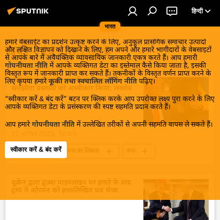
हिन्दी
भारत
हमारे वेबसाईट का प्रदर्शन उत्कृष्ट करने के लिए, अनुकूल प्रासंगिक समाचार उत्पादों
खबरें - 22.08.2025
और लक्षित विज्ञापन को दिखाने के लिए, हम अपने और हमारे भागीदारों के वेबसाइटों
से आपके बारे में अवैयक्तिक व्यावसायिक जानकारी एकत्र करते हैं। आप हमारी
गोपनीयता नीति
में आपके व्यक्तिगत डेटा का इस्तेमाल कैसे किया जाता है, इसकी
विस्तृत रूप में जानकारी प्राप्त कर सकते हैं। तकनीकों के विस्तृत वर्णन प्राप्त करने के
ज़ेलेंस्की ने ट्रंप द्वारा जरूरी माने गए सभी
लिए कृपया हमारे
कूकी तथा स्वचालित लॉगिंग नीति
पढ़िए।
समझौता प्रस्तावों को अस्वीकार किया: लवरोव
“स्वीकार करें & बंद करें” बटन पर क्लिक करके आप उपरोक्त लक्ष्य पुरा करने के लिए
आपके व्यक्तिगत डेटा के प्रसंस्करण की स्पष्ट सहमति प्रदान करते हैं।
आप हमारे
गोपनीयता नीति
में उल्लेखित तरीकों से अपनी सहमति वापस ले सकते हैं।
22 अगस्त 2025, 18:09
स्वीकार करें & बंद करें
यूक्रेन संकट
रूस का विकास
रूस
मास्को
यूक्रेन की सुरक्षा सेवा (SBU)
यूक्रेन
यूक्रेन सशस्त्र बल
यूक्रेन का जवाबी हमला
यूक्रेन द्वारा द्रुज़्बा पाइपलाइन पर हमले के बाद
ट्रम्प ने ओरबन को हस्तलिखित पत्र भेजा
विशेष सैन्य अभियान
रूसी विदेश मंत्रालय
सर्गे लवरोव
यूरोप
यूरोपीय संघ