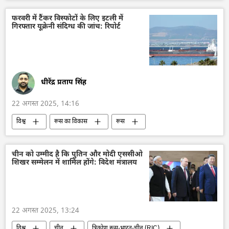
रक्षा मंत्रालय (MoD)
रूस
फिलीपींस
अमेरिका
फ्रांस
फरवरी में टैंकर विस्फोटों के लिए इटली में
गिरफ्तार यूक्रेनी संदिग्ध की जांच: रिपोर्ट
धीरेंद्र प्रताप सिंह
22 अगस्त 2025, 14:16
विश्व
रूस का विकास
रूस
मास्को
यूक्रेन की सुरक्षा सेवा (SBU)
यूक्रेन
नॉर्ड स्ट्रीम पाइपलाइन
आतंकवाद
चीन को उम्मीद है कि पुतिन और मोदी एससीओ
शिखर सम्मेलन में शामिल होंगे: विदेश मंत्रालय
आतंकवाद का मुकाबला
यूरोप
यूरोपीय संघ
गैस
रूसी गैस
इटली
धमाका
22 अगस्त 2025, 13:24
विश्व
चीन
त्रिकोण रूस-भारत-चीन (RIC)