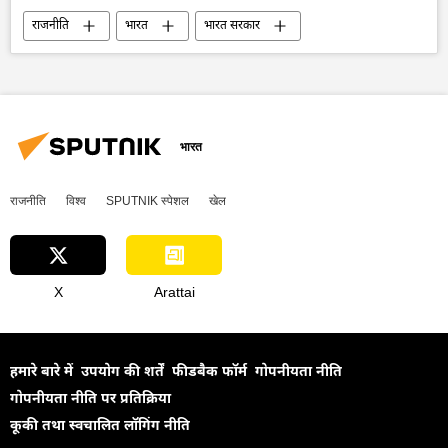
राजनीति
भारत
भारत सरकार
भारत का विकास
रूस
तेल
तेल उत्पादन
तेल का आयात
रूसी तेल पर मूल्य सीमा
अमेरिका
डॉनल्ड ट्रम्प
ऊर्जा क्षेत्र
भारतीय बाजार
भारत
व्यापार गलियारा
द्विपक्षीय व्यापार
राजनीति
विश्व
SPUTNIK स्पेशल
खेल
रुपया-रूबल व्यापार
राष्ट्रीय मुद्राओं में व्यापार
X
Arattai
हमारे बारे में
उपयोग की शर्तें
फीडबैक फॉर्म
गोपनीयता नीति
गोपनीयता नीति पर प्रतिक्रिया
कूकी तथा स्वचालित लॉगिंग नीति