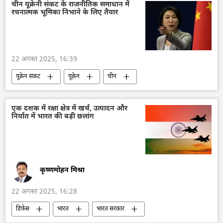
चीन
भारत-चीन रिश्ते
नरेन्द्र मोदी
चीन यूक्रेनी संकट के राजनीतिक समाधान में
रचनात्मक भूमिका निभाने के लिए तैयार
सामाजिक मीडिया
रूस का विकास
रूस
आर्थिक वृद्धि दर
आर्थिक संकट
आर्थिक मंच
भारतीय अर्थव्यवस्था
22 अगस्त 2025, 16:39
यूक्रेन संकट
यूक्रेन
चीन
विदेश मंत्रालय
राष्ट्रीय सुरक्षा
एक दशक में रक्षा क्षेत्र में खर्च, उत्पादन और
निर्यात में भारत की बड़ी छलांग
कृष्णमोहन मिश्रा
22 अगस्त 2025, 16:28
डिफेंस
भारत
भारत सरकार