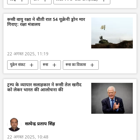
भारत-चीन रिश्ते
विदेश मंत्रालय
भारत
नरेन्द्र मोदी
रूस
व्लादिमीर पुतिन
रूसी वायु रक्षा ने बीती रात 54 यूक्रेनी ड्रोन मार
गिराए: रक्षा मंत्रालय
शंघाई सहयोग संगठन (SCO)
शी जिनपिंग
22 अगस्त 2025, 11:19
यूक्रेन संकट
रूस
रूस का विकास
वायु रक्षा
रक्षा-पंक्ति
रक्षा मंत्रालय (MoD)
ड्रोन
ड्रोन हमला
मानव रहित वाहन
ट्रम्प के व्यापार सलाहकार ने रूसी तेल खरीद
को लेकर भारत की आलोचना की
कुर्स्क
क्रीमिया
यूक्रेन
सत्येन्द्र प्रताप सिंह
22 अगस्त 2025, 10:48