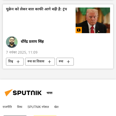
भारतीय नौसेना
युद्धपोत
अरब सागर
यूक्रेन को लेकर बात काफी आगे बढ़ी है: ट्रंप
धीरेंद्र प्रताप सिंह
7 नवंबर 2025, 11:09
विश्व
रूस का विकास
रूस
मास्को
यूक्रेन सशस्त्र बल
यूक्रेन
यूक्रेन की सुरक्षा सेवा (SBU)
यूक्रेन का जवाबी हमला
विशेष सैन्य अभियान
व्लादिमीर पुतिन
डॉनल्ड ट्रम्प
वोलोडिमिर ज़ेलेंस्की
क्रेमलिन
भारत
क्रेमलिन के प्रवक्ता दिमित्री पेसकोव
राजनीति
विश्व
SPUTNIK स्पेशल
खेल