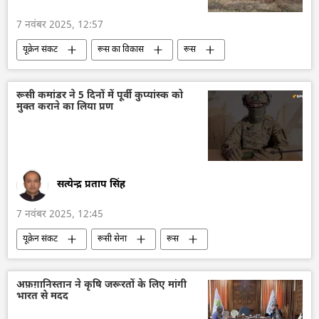
7 नवंबर 2025, 12:57
यूक्रेन संकट
रूस का विकास
रूस
मास्को
यूक्रेन सशस्त्र बल
यूक्रेन
यूक्रेन की सुरक्षा सेवा (SBU)
यूक्रेन का जवाबी हमला
रूसी कमांडर ने 5 दिनों में पूर्वी कुप्यांस्क को
मुक्त कराने का लिया प्रण
विशेष सैन्य अभियान
ड्रोन
रूसी सेना
सत्येन्द्र प्रताप सिंह
7 नवंबर 2025, 12:45
यूक्रेन संकट
रूसी सेना
रूस
रक्षा मंत्रालय (MoD)
रक्षा-पंक्ति
यूक्रेन
यूक्रेन सशस्त्र बल
सामूहिक पश्चिम
अफ़ग़ानिस्तान ने कृषि जरूरतों के लिए मांगी
भारत से मदद