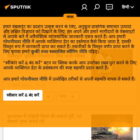
हिन्दी
भारत
हमारे वेबसाईट का प्रदर्शन उत्कृष्ट करने के लिए, अनुकूल प्रासंगिक समाचार उत्पादों
खबरें - 07.11.2025
और लक्षित विज्ञापन को दिखाने के लिए, हम अपने और हमारे भागीदारों के वेबसाइटों
से आपके बारे में अवैयक्तिक व्यावसायिक जानकारी एकत्र करते हैं। आप हमारी
गोपनीयता नीति
में आपके व्यक्तिगत डेटा का इस्तेमाल कैसे किया जाता है, इसकी
विस्तृत रूप में जानकारी प्राप्त कर सकते हैं। तकनीकों के विस्तृत वर्णन प्राप्त करने के
भारत दुर्लभ मृदाओं की आपूर्ति श्रृंखला में
लिए कृपया हमारे
कूकी तथा स्वचालित लॉगिंग नीति
पढ़िए।
महत्वपूर्ण भूमिका निभाएगा: विश्व ऊर्जा परिषद
प्रमुख
“स्वीकार करें & बंद करें” बटन पर क्लिक करके आप उपरोक्त लक्ष्य पुरा करने के लिए
आपके व्यक्तिगत डेटा के प्रसंस्करण की स्पष्ट सहमति प्रदान करते हैं।
आप हमारे
गोपनीयता नीति
में उल्लेखित तरीकों से अपनी सहमति वापस ले सकते हैं।
7 नवंबर 2025, 19:48
स्वीकार करें & बंद करें
व्यापार और अर्थव्यवस्था
भारत
भारत का विकास
भारत सरकार
आत्मनिर्भर भारत
अर्थव्यवस्था
चीन
कुप्यांस्क में पश्चिमी हिस्से की सफाई पूरी, 16
इमारतें मुक्त कराई गईं
ऊर्जा क्षेत्र
हरित ऊर्जा
खनिज
प्राकृतिक संसाधन
अंतरिक्ष
अंतरिक्ष उद्योग