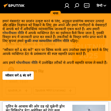
हिन्दी
भारत
हमारे वेबसाईट का प्रदर्शन उत्कृष्ट करने के लिए, अनुकूल प्रासंगिक समाचार उत्पादों
खबरें - 01.01.2026
और लक्षित विज्ञापन को दिखाने के लिए, हम अपने और हमारे भागीदारों के वेबसाइटों
से आपके बारे में अवैयक्तिक व्यावसायिक जानकारी एकत्र करते हैं। आप हमारी
गोपनीयता नीति
में आपके व्यक्तिगत डेटा का इस्तेमाल कैसे किया जाता है, इसकी
विस्तृत रूप में जानकारी प्राप्त कर सकते हैं। तकनीकों के विस्तृत वर्णन प्राप्त करने के
2025 में Sputnik अंतर्राष्ट्रीय समाचार एजेंसी ने
लिए कृपया हमारे
कूकी तथा स्वचालित लॉगिंग नीति
पढ़िए।
हासिल किए सफलता के नए प्रतिमान
“स्वीकार करें & बंद करें” बटन पर क्लिक करके आप उपरोक्त लक्ष्य पुरा करने के लिए
आपके व्यक्तिगत डेटा के प्रसंस्करण की स्पष्ट सहमति प्रदान करते हैं।
आप हमारे
गोपनीयता नीति
में उल्लेखित तरीकों से अपनी सहमति वापस ले सकते हैं।
सत्येन्द्र प्रताप सिंह
स्वीकार करें & बंद करें
1 जनवरी, 19:01
sputnik_in
Sputnik भारत (статика)
Sputnik
रूस
रूस का विकास
रूसी भाषा
ब्राज़ील
सामाजिक मीडिया
पुतिन के आवास की ओर उड़ रहे यूक्रेनी ड्रोन
का डिक्रिप्टेड डेटा अमेरिका को देगा रूस