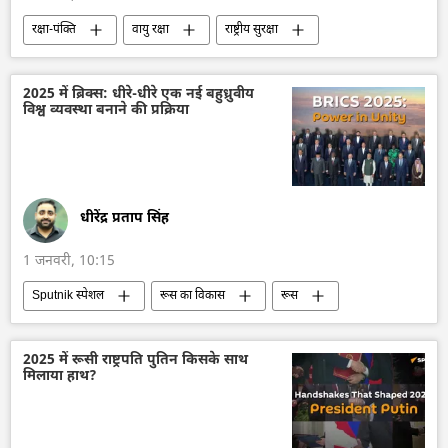
रक्षा-पंक्ति
वायु रक्षा
राष्ट्रीय सुरक्षा
रूस
मिसाइल विध्वंसक
बैलिस्टिक मिसाइल प्रणाली
2025 में ब्रिक्स: धीरे-धीरे एक नई बहुध्रुवीय
विश्व व्यवस्था बनाने की प्रक्रिया
किंजल हाइपरसोनिक मिसाइल
यूक्रेन
यूक्रेन सशस्त्र बल
पैट्रियट मिसाइल
इस्कंदर मिसाइल
डिफेंस
धीरेंद्र प्रताप सिंह
1 जनवरी, 10:15
Sputnik स्पेशल
रूस का विकास
रूस
मास्को
ब्रिक्स
ब्रिक्स का विस्तारण
कज़ान ब्रिक्स शिखर सम्मेलन
आर्थिक मंच
2025 में रूसी राष्ट्रपति पुतिन किसके साथ
मिलाया हाथ?
डिजिटल मुद्रा
राष्ट्रीय मुद्राओं में व्यापार
बहुध्रुवीय दुनिया