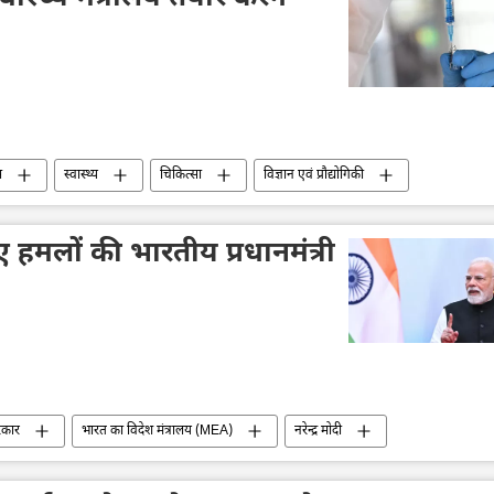
स
स्वास्थ्य
​चिकित्सा
विज्ञान एवं प्रौद्योगिकी
ापार
श्रीलंका
ए हमलों की भारतीय प्रधानमंत्री
रकार
भारत का विदेश मंत्रालय (MEA)
नरेन्द्र मोदी
ड्रोन हमला
ऊर्जा क्षेत्र
ईरान