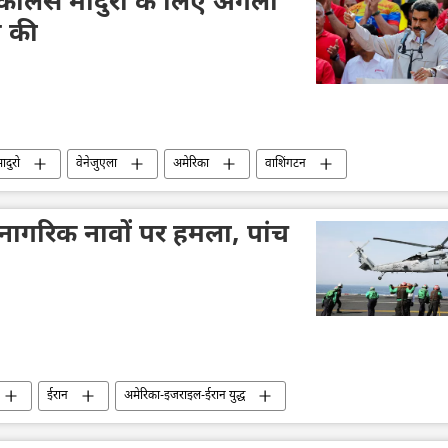
निकोलस मादुरो के लिए अगली
य की
ादुरो
वेनेजुएला
अमेरिका
वाशिंगटन
डॉनल्ड ट्रम्प
 नागरिक नावों पर हमला, पांच
ईरान
अमेरिका-इजराइल-ईरान युद्ध