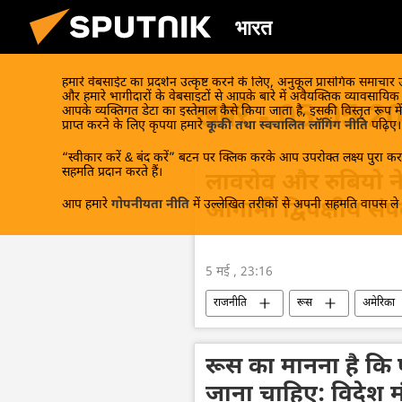
भारत
हमारे वेबसाईट का प्रदर्शन उत्कृष्ट करने के लिए, अनुकूल प्रासंगिक समाचार
और हमारे भागीदारों के वेबसाइटों से आपके बारे में अवैयक्तिक व्यावसायि
खबरें - 05.05.2
आपके व्यक्तिगत डेटा का इस्तेमाल कैसे किया जाता है, इसकी विस्तृत रूप में
प्राप्त करने के लिए कृपया हमारे
कूकी तथा स्वचालित लॉगिंग नीति
पढ़िए।
“स्वीकार करें & बंद करें” बटन पर क्लिक करके आप उपरोक्त लक्ष्य पुरा करन
सहमति प्रदान करते हैं।
लावरोव और रुबियो ने
आप हमारे
गोपनीयता नीति
में उल्लेखित तरीकों से अपनी सहमति वापस ले स
आगामी द्विपक्षीय संपर्
5 मई , 23:16
राजनीति
रूस
अमेरिका
रूस का मानना ​​है कि 
जाना चाहिए: विदेश मं