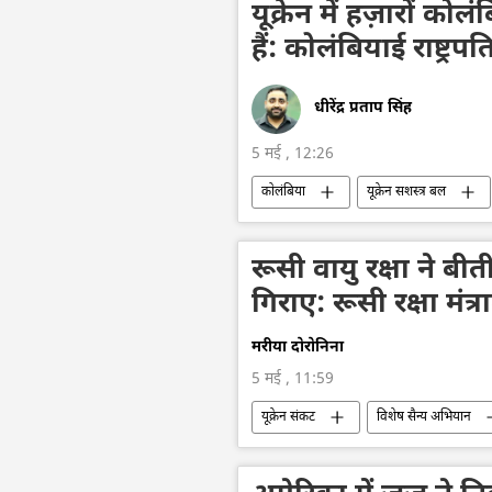
अमेरिका-इजराइल-ईरान युद्ध
यूक्रेन में हज़ारों को
हैं: कोलंबियाई राष्ट्रपत
धीरेंद्र प्रताप सिंह
5 मई , 12:26
कोलंबिया
यूक्रेन सशस्त्र बल
विशेष सैन्य अभियान
नागरिक लोग
रूसी वायु रक्षा ने बीती
गिराए: रूसी रक्षा मंत्
मरीया दोरोनिना
5 मई , 11:59
यूक्रेन संकट
विशेष सैन्य अभियान
यूक्रेन सशस्त्र बल
ड्रोन
ड्