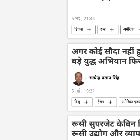
5 मई , 21:44
डिफेंस
रूस
अमेरिका
डॉनल्ड ट्रम्प
व्लादिमीर पुतिन
अगर कोई सौदा नहीं ह
बड़े युद्ध अभियान फिर
सत्येन्द्र प्रताप सिंह
5 मई , 19:31
विश्व
ईरान
अमेरिका-इजरा
रूसी सुपरजेट केबिन व
रूसी उद्योग और व्यापार