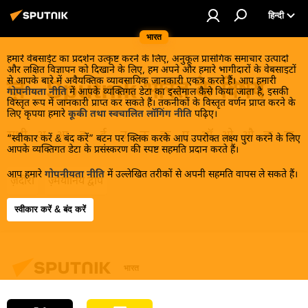
हिन्दी
भारत
हमारे वेबसाईट का प्रदर्शन उत्कृष्ट करने के लिए, अनुकूल प्रासंगिक समाचार उत्पादों
और लक्षित विज्ञापन को दिखाने के लिए, हम अपने और हमारे भागीदारों के वेबसाइटों
से आपके बारे में अवैयक्तिक व्यावसायिक जानकारी एकत्र करते हैं। आप हमारी
ज़ - Sputnik भारत के विषय
गोपनीयता नीति
में आपके व्यक्तिगत डेटा का इस्तेमाल कैसे किया जाता है, इसकी
विस्तृत रूप में जानकारी प्राप्त कर सकते हैं। तकनीकों के विस्तृत वर्णन प्राप्त करने के
लिए कृपया हमारे
कूकी तथा स्वचालित लॉगिंग नीति
पढ़िए।
सभी
अ
आ
इ
ई
उ
ऊ
ऋ
ए
ऑ
ओ
औ
क
ख
“स्वीकार करें & बंद करें” बटन पर क्लिक करके आप उपरोक्त लक्ष्य पुरा करने के लिए
आपके व्यक्तिगत डेटा के प्रसंस्करण की स्पष्ट सहमति प्रदान करते हैं।
आप हमारे
गोपनीयता नीति
में उल्लेखित तरीकों से अपनी सहमति वापस ले सकते हैं।
ज़दीरा
ज़्मेयीनिय द्वीप
स्वीकार करें & बंद करें
भारत