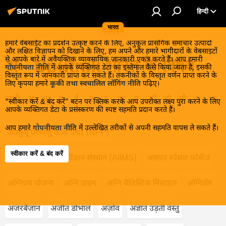
हिन्दी
भारत
हमारे वेबसाईट का प्रदर्शन उत्कृष्ट करने के लिए, अनुकूल प्रासंगिक समाचार उत्पादों
और लक्षित विज्ञापन को दिखाने के लिए, हम अपने और हमारे भागीदारों के वेबसाइटों
से आपके बारे में अवैयक्तिक व्यावसायिक जानकारी एकत्र करते हैं। आप हमारी
अ - Sputnik भारत के विषय
गोपनीयता नीति
में आपके व्यक्तिगत डेटा का इस्तेमाल कैसे किया जाता है, इसकी
विस्तृत रूप में जानकारी प्राप्त कर सकते हैं। तकनीकों के विस्तृत वर्णन प्राप्त करने के
लिए कृपया हमारे
कूकी तथा स्वचालित लॉगिंग नीति
पढ़िए।
सभी
अ
आ
इ
ई
उ
ऊ
ऋ
ए
ऑ
ओ
औ
क
ख
“स्वीकार करें & बंद करें” बटन पर क्लिक करके आप उपरोक्त लक्ष्य पुरा करने के लिए
आपके व्यक्तिगत डेटा के प्रसंस्करण की स्पष्ट सहमति प्रदान करते हैं।
आप हमारे
गोपनीयता नीति
में उल्लेखित तरीकों से अपनी सहमति वापस ले सकते हैं।
अक्कुयू परमाणु ऊर्जा प्लांट (NPP)
स्वीकार करें & बंद करें
अखिल भारतीय आयुर्विज्ञान संस्थान (AIIMS)
अख्मत स्पेशल फोर्सेज
अग्निपथ योजना
अग्नि प्राइम
अग्नि बैलिस्टिक मिसाइल
अग्निवीर
अजरबैजान
अजीत डोभाल
अज़ोव
अज्ञात उड़ती वस्तु