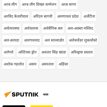
अरब लीग
अरब लीग शिखर सम्मेलन
अरब सागर
अरविंद केजरीवाल
अरिंदम बागची
अरुणाचल प्रदेश
अर्जेंटीना
अर्थव्यवस्था
अर्धचालक
अर्धसैनिक बल
अल-अक्सा मस्जिद
अल-क़ायदा
अलगाववाद
अल साल्वाडोर
अलेक्जेंडर लुकाशेंको
अलेप्पो
अल्टियस ड्रोन
अवतार सिंह खांडा
अविश्वास प्रस्ताव
अशोक गहलोत
असम
अस्पताल
अहिंसा
भारत