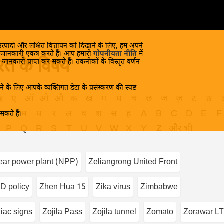
 उत्पादों और लक्षित विज्ञापन को दिखाने के लिए, हम अपने
क जानकारी एकत्र करते हैं। आप हमारी
गोपनीयता नीति
में
त के विषय
 जानकारी प्राप्त कर सकते हैं। तकनीकों के विस्तृत वर्णन
े के लिए आपके व्यक्तिगत डेटा के प्रसंस्करण की स्पष्ट
ऋ
ए
ऑ
ओ
औ
क
ख
ग
घ
च
छ
ज
ज़
ट
ठ
भ
म
य
र
ल
व
श
स
ह
A
B
C
D
E
F
कते हैं।
P
Q
R
S
T
U
V
W
X
Y
Z
और भी
ear power plant (NPP)
Zeliangrong United Front
D policy
Zhen Hua 15
Zika virus
Zimbabwe
iac signs
Zojila Pass
Zojila tunnel
Zomato
Zorawar LT