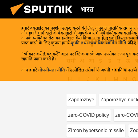
भारत
हमारे वेबसाईट का प्रदर्शन उत्कृष्ट करने के लिए, अनुकूल प्रासंगिक समाचार
और हमारे भागीदारों के वेबसाइटों से आपके बारे में अवैयक्तिक व्यावसायि
Z - Sputnik भार
आपके व्यक्तिगत डेटा का इस्तेमाल कैसे किया जाता है, इसकी विस्तृत रूप में
प्राप्त करने के लिए कृपया हमारे
कूकी तथा स्वचालित लॉगिंग नीति
पढ़िए।
“स्वीकार करें & बंद करें” बटन पर क्लिक करके आप उपरोक्त लक्ष्य पुरा करन
सहमति प्रदान करते हैं।
सभी
अ
आ
इ
ई
उ
ऊ
त
थ
द
ध
न
प
फ
ब
आप हमारे
गोपनीयता नीति
में उल्लेखित तरीकों से अपनी सहमति वापस ले स
H
I
J
K
L
M
N
O
Zaporozhye
Zaporozhye nucl
zero-COVID policy
zero-COVI
Zircon hypersonic missile
Zod