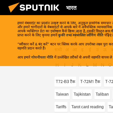
भारत
हमारे वेबसाईट का प्रदर्शन उत्कृष्ट करने के लिए, अनुकूल प्रासंगिक समाचार
और हमारे भागीदारों के वेबसाइटों से आपके बारे में अवैयक्तिक व्यावसायि
T - Sputnik भार
आपके व्यक्तिगत डेटा का इस्तेमाल कैसे किया जाता है, इसकी विस्तृत रूप में
प्राप्त करने के लिए कृपया हमारे
कूकी तथा स्वचालित लॉगिंग नीति
पढ़िए।
“स्वीकार करें & बंद करें” बटन पर क्लिक करके आप उपरोक्त लक्ष्य पुरा करन
सहमति प्रदान करते हैं।
सभी
अ
आ
इ
ई
उ
ऊ
त
थ
द
ध
न
प
फ
ब
आप हमारे
गोपनीयता नीति
में उल्लेखित तरीकों से अपनी सहमति वापस ले स
H
I
J
K
L
M
N
O
T72-B3 टैंक
T-72M1 टैंक
T-7
Taiwan
Tajikistan
Taliban
Tariffs
Tarot card reading
Ta