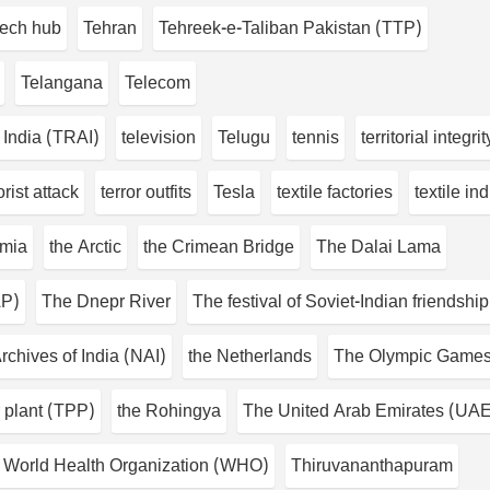
tech hub
Tehran
Tehreek-e-Taliban Pakistan (TTP)
Telangana
Telecom
 India (TRAI)
television
Telugu
tennis
territorial integrit
orist attack
terror outfits
Tesla
textile factories
textile in
emia
the Arctic
the Crimean Bridge
The Dalai Lama
AP)
The Dnepr River
The festival of Soviet-Indian friendship
rchives of India (NAI)
the Netherlands
The Olympic Game
 plant (TPP)
the Rohingya
The United Arab Emirates (UA
 World Health Organization (WHO)
Thiruvananthapuram