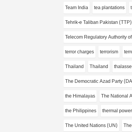
Team India
tea plantations
Tehrik-e Taliban Pakistan (TTP)
Telecom Regulatory Authority of
terror charges
terrorism
terr
Thailand
Thailand
thalass
The Democratic Azad Party (D
the Himalayas
The National A
the Philippines
thermal power
The United Nations (UN)
The