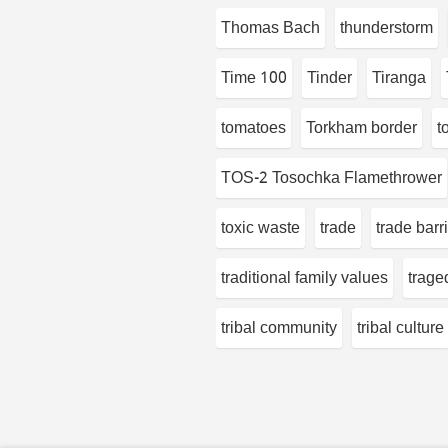
Thomas Bach
thunderstorm
Time 100
Tinder
Tiranga
tomatoes
Torkham border
t
TOS-2 Tosochka Flamethrower
toxic waste
trade
trade barr
traditional family values
trage
tribal community
tribal culture