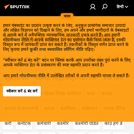
हिन्दी
भारत
हमारे वेबसाईट का प्रदर्शन उत्कृष्ट करने के लिए, अनुकूल प्रासंगिक समाचार उत्पादों
और लक्षित विज्ञापन को दिखाने के लिए, हम अपने और हमारे भागीदारों के वेबसाइटों
से आपके बारे में अवैयक्तिक व्यावसायिक जानकारी एकत्र करते हैं। आप हमारी
क - Sputnik भारत के विषय
गोपनीयता नीति
में आपके व्यक्तिगत डेटा का इस्तेमाल कैसे किया जाता है, इसकी
विस्तृत रूप में जानकारी प्राप्त कर सकते हैं। तकनीकों के विस्तृत वर्णन प्राप्त करने के
लिए कृपया हमारे
कूकी तथा स्वचालित लॉगिंग नीति
पढ़िए।
सभी
अ
आ
इ
ई
उ
ऊ
ऋ
ए
ऑ
ओ
औ
क
ख
“स्वीकार करें & बंद करें” बटन पर क्लिक करके आप उपरोक्त लक्ष्य पुरा करने के लिए
आपके व्यक्तिगत डेटा के प्रसंस्करण की स्पष्ट सहमति प्रदान करते हैं।
आप हमारे
गोपनीयता नीति
में उल्लेखित तरीकों से अपनी सहमति वापस ले सकते हैं।
कखोवका बांध
कखोवका हाइड्रोइलेक्ट्रिक पावर प्लांट
कच्छ ज़िला
स्वीकार करें & बंद करें
कजाकिस्तान
कज़ान ब्रिक्स शिखर सम्मेलन
कतर
कनाडा
कनाडा के प्रधानमंत्री
कपड़ा
कंबोडिया
कब्रिस्तान
कमला हैरिस
करी
कर्नाटक
कर्मचारी
कश्मीर
कश्मीरी पंडित
काउ हग डे