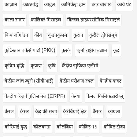
काज़ान
काठमांडू
काबुल
कामिकेज़ ड्रोन
कार बाजार
कार्य घंटे
काला सागर
कालिबर मिसाइल
किंजल हाइपरसोनिक मिसाइल
किम जोंग उन
कीव
कुडनकुलम
कुरान
कुरील द्वीपसमूह
कुर्दिस्तान वर्कर्स पार्टी (PKK)
कुर्स्क
कूनो राष्ट्रीय उद्यान
कूर्द
कृत्रिम बुद्धि
कृपाण
कृषि
केंद्रीय खुफिया एजेंसी
केंद्रीय जांच ब्यूरो (सीबीआई)
केंद्रीय परीक्षण स्थल
केन्द्रीय बजट
केन्द्रीय रिज़र्व पुलिस बल (CRPF)
केन्या
केमल किलिकडारोग्लू
केरल
केसर
कैद की सजा
कैरेबियाई क्षेत्र
कैंसर
कोयला
कोरियाई युद्ध
कोलकाता
कोलंबिया
कोविड-19
कोविड टीका