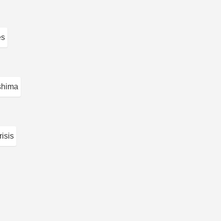
es
shima
isis