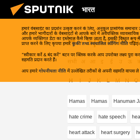
भारत
हमारे वेबसाईट का प्रदर्शन उत्कृष्ट करने के लिए, अनुकूल प्रासंगिक समाचार
और हमारे भागीदारों के वेबसाइटों से आपके बारे में अवैयक्तिक व्यावसायि
H - Sputnik भा
आपके व्यक्तिगत डेटा का इस्तेमाल कैसे किया जाता है, इसकी विस्तृत रूप में
प्राप्त करने के लिए कृपया हमारे
कूकी तथा स्वचालित लॉगिंग नीति
पढ़िए।
“स्वीकार करें & बंद करें” बटन पर क्लिक करके आप उपरोक्त लक्ष्य पुरा करन
सहमति प्रदान करते हैं।
सभी
अ
आ
इ
ई
उ
ऊ
त
थ
द
ध
न
प
फ
ब
आप हमारे
गोपनीयता नीति
में उल्लेखित तरीकों से अपनी सहमति वापस ले स
H
I
J
K
L
M
N
O
Hamas
Hamas
Hanuman Ja
hate crime
hate speech
hea
heart attack
heart surgery
h