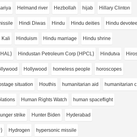
ariya
Helmand river
Hezbollah
hijab
Hillary Clinton
issile
Hindi Diwas
Hindu
Hindu deities
Hindu devote
 Kali
Hinduism
Hindu marriage
Hindu shrine
 (HAL)
Hindustan Petroleum Corp (HPCL)
Hindutva
Hiro
llywood
Hollywood
homeless people
horoscopes
ostage situation
Houthis
humanitarian aid
humanitarian cr
lations
Human Rights Watch
human spaceflight
unger strike
Hunter Biden
Hyderabad
P)
Hydrogen
hypersonic missile