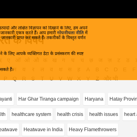
 उत्पादों और लक्षित विज्ञापन को दिखाने के लिए, हम अपने
क जानकारी एकत्र करते हैं। आप हमारी
गोपनीयता नीति
में
रत के विषय
 जानकारी प्राप्त कर सकते हैं। तकनीकों के विस्तृत वर्णन
े के लिए आपके व्यक्तिगत डेटा के प्रसंस्करण की स्पष्ट
ऋ
ए
ऑ
ओ
औ
क
ख
ग
घ
च
छ
ज
ज़
ट
ठ
भ
म
य
र
ल
व
श
स
ह
A
B
C
D
E
F
कते हैं।
P
Q
R
S
T
U
V
W
X
Y
Z
और भी
yanti
Har Ghar Tiranga сampaign
Haryana
Hatay Provi
lth
healthcare system
health crisis
health issues
heart 
eatwave
Heatwave in India
Heavy Flamethrowers