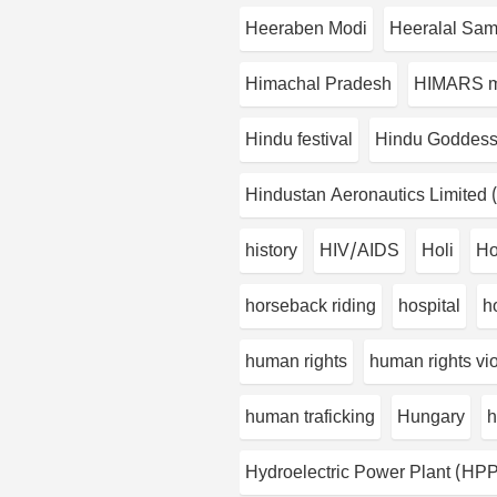
Heeraben Modi
Heeralal Sam
Himachal Pradesh
HIMARS m
Hindu festival
Hindu Goddess
Hindustan Aeronautics Limited
history
HIV/AIDS
Holi
Ho
horseback riding
hospital
h
human rights
human rights vio
human traficking
Hungary
h
Hydroelectric Power Plant (HP