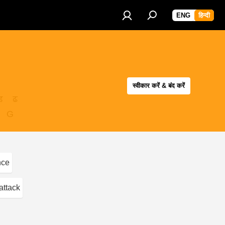
ENG
हिन्दी
स्वीकार करें & बंद करें
ड
ढ
G
nce
attack