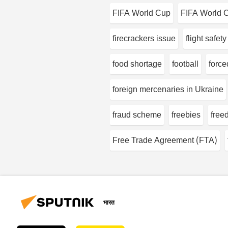
FIFA World Cup
FIFA World 
firecrackers issue
flight safety
food shortage
football
force
foreign mercenaries in Ukraine
fraud scheme
freebies
free
Free Trade Agreement (FTA)
भारत