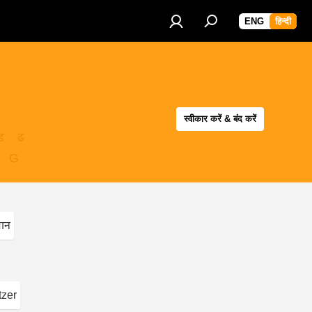
ENG
हिन्दी
स्वीकार करें & बंद करें
ड
ढ
G
मान
tzer