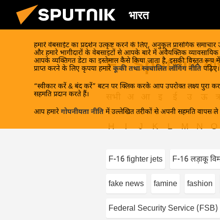
भारत
हमारे वेबसाईट का प्रदर्शन उत्कृष्ट करने के लिए, अनुकूल प्रासंगिक समाचार
और हमारे भागीदारों के वेबसाइटों से आपके बारे में अवैयक्तिक व्यावसायि
F - Sputnik भार
आपके व्यक्तिगत डेटा का इस्तेमाल कैसे किया जाता है, इसकी विस्तृत रूप में
प्राप्त करने के लिए कृपया हमारे
कूकी तथा स्वचालित लॉगिंग नीति
पढ़िए।
“स्वीकार करें & बंद करें” बटन पर क्लिक करके आप उपरोक्त लक्ष्य पुरा करन
सहमति प्रदान करते हैं।
सभी
अ
आ
इ
ई
उ
ऊ
त
थ
द
ध
न
प
फ
ब
आप हमारे
गोपनीयता नीति
में उल्लेखित तरीकों से अपनी सहमति वापस ले स
H
I
J
K
L
M
N
O
F-16 fighter jets
F-16 लड़ाकू वि
fake news
famine
fashion
Federal Security Service (FSB)