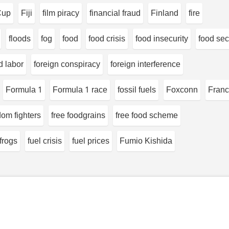
Cup
Fiji
film piracy
financial fraud
Finland
fire
floods
fog
food
food crisis
food insecurity
food sec
d labor
foreign conspiracy
foreign interference
Formula 1
Formula 1 race
fossil fuels
Foxconn
Fran
dom fighters
free foodgrains
free food scheme
frogs
fuel crisis
fuel prices
Fumio Kishida