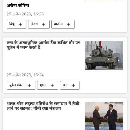
अरीना ज़ोरिना
25 अप्रैल 2023, 16:25
विश्व
ब्रिक्स
ब्राज़ील
दक्षिण अफ्रीका
रूस
भारत
चीन
रूस के अत्याधुनिक आर्मटा टैंक कथित तौर पर
यूक्रेन में काम करते हैं
25 अप्रैल 2023, 15:24
यूक्रेन संकट
यूक्रेन
रूस
विशेष सैन्य अभियान
रूसी टैंक
हथियारों की आपूर्ति
रूसी सेना
भारत-चीन लद्दाख गतिरोध के समाधान में तेजी
लाने पर सहमत: चीनी रक्षा मंत्रालय
टी-14 आर्मटा टैंक