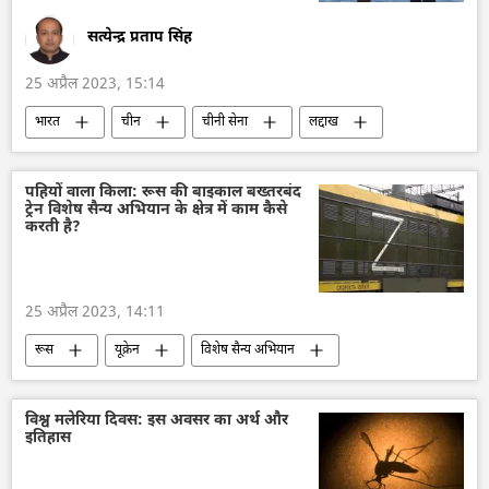
सत्येन्द्र प्रताप सिंह
25 अप्रैल 2023, 15:14
भारत
चीन
चीनी सेना
लद्दाख
सीमा विवाद
सीमा सुरक्षा बल (बीएसएफ)/ BSF
भारत का विदेश मंत्रालय (MEA)
लद्दाख स्टैन्डॉर्फ
पहियों वाला किला: रूस की बाइकाल बख्तरबंद
ट्रेन विशेष सैन्य अभियान के क्षेत्र में काम कैसे
करती है?
25 अप्रैल 2023, 14:11
रूस
यूक्रेन
विशेष सैन्य अभियान
राष्ट्रीय सुरक्षा
रूस की खबरें
विश्व मलेरिया दिवस: इस अवसर का अर्थ और
इतिहास