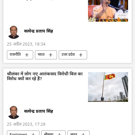
सत्येन्द्र प्रताप सिंह
25 अप्रैल 2023, 18:34
राजनीति
भारत
उत्तर प्रदेश
योगी आदित्यनाथ
अपराध
अतीक अहमद की हत्या
श्रीलंका में लोग नए आतंकवाद विरोधी बिल का
विरोध क्यों कर रहे हैं?
सत्येन्द्र प्रताप सिंह
25 अप्रैल 2023, 17:28
Explainers
श्रीलंका
भारत