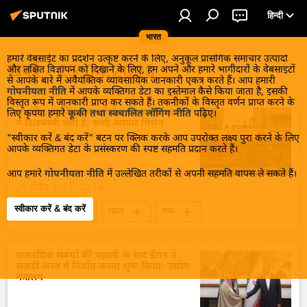
हिन्दी
भारत
हमारे वेबसाईट का प्रदर्शन उत्कृष्ट करने के लिए, अनुकूल प्रासंगिक समाचार उत्पादों
खबरें - 25.04.2023
और लक्षित विज्ञापन को दिखाने के लिए, हम अपने और हमारे भागीदारों के वेबसाइटों
से आपके बारे में अवैयक्तिक व्यावसायिक जानकारी एकत्र करते हैं। आप हमारी
गोपनीयता नीति
में आपके व्यक्तिगत डेटा का इस्तेमाल कैसे किया जाता है, इसकी
विस्तृत रूप में जानकारी प्राप्त कर सकते हैं। तकनीकों के विस्तृत वर्णन प्राप्त करने के
भारतीय कंपनियां रूस से तेल की खरीद बढ़ाने
लिए कृपया हमारे
कूकी तथा स्वचालित लॉगिंग नीति
पढ़िए।
में दिलचस्पी लेती हैं: रूसी व्यापार मिशन
“स्वीकार करें & बंद करें” बटन पर क्लिक करके आप उपरोक्त लक्ष्य पुरा करने के लिए
आपके व्यक्तिगत डेटा के प्रसंस्करण की स्पष्ट सहमति प्रदान करते हैं।
आप हमारे
गोपनीयता नीति
में उल्लेखित तरीकों से अपनी सहमति वापस ले सकते हैं।
25 अप्रैल 2023, 20:14
स्वीकार करें & बंद करें
भारत-रूस संबंध
भारत
रूस
तेल
तेल का आयात
व्यापार गलियारा
रुपया-रूबल व्यापार
द्विपक्षीय व्यापार
राजनयिक संबंधों की बहाली के बाद ईरान ने
सऊदी अरब में निर्यात करना शुरू किया: उद्योग
राष्ट्रीय मुद्राओं में व्यापार
मंत्रालय