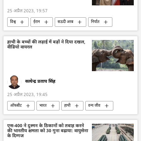
25 अप्रैल 2023, 19:57
विश्व
ईरान
सऊदी अरब
निर्यात
द्विपक्षीय व्यापार
आयात
हाथी के बच्चों की लड़ाई में बड़ों ने दिया दखल,
वीडियो वायरल
सत्येन्द्र प्रताप सिंह
25 अप्रैल 2023, 19:45
ऑफबीट
भारत
हाथी
वन्य जीव
जानवर
जानवर संरक्षण
एस-400 ने दुश्मन के ठिकानों को तबाह करने
की भारतीय क्षमता को 30 गुना बढ़ाया: वायुसेना
के दिग्गज