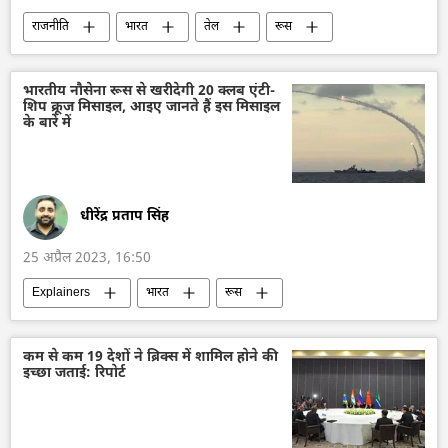
राजनीति
भारत
तेल
रूस
तेल का आयात
कोयला
मंगोलिया
भारतीय नौसेना रूस से खरीदेगी 20 क्लब एंटी-
शिप क्रूज मिसाइल, आइए जानते हैं इस मिसाइल
के बारे में
धीरेंद्र प्रताप सिंह
25 अप्रैल 2023, 16:50
Explainers
भारत
रूस
भारतीय नौसेना
राष्ट्रीय सुरक्षा
द्विपक्षीय व्यापार
आयात
भारतीय सेना
कम से कम 19 देशों ने ब्रिक्स में शामिल होने की
इच्छा जताई: रिपोर्ट