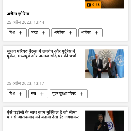
0:48
अरीना ज़ोरिना
25 अप्रैल 2023, 13:44
विश्व
भारत
अमेरिका
अफ़्रीका
दक्षिण एशिया
मलेरिया
सुरक्षा परिषद बैठक में लवरोव और गुटेरेस ने
यूक्रेन, मध्यपूर्व और अनाज सौदे पर की चर्चा
25 अप्रैल 2023, 13:17
विश्व
रूस
यूएन सुरक्षा परिषद
संयुक्त राष्ट्र
सर्गे लवरोव
यूक्रेन
विशेष सैन्य अभियान
मध्य पूर्व
अनाज सौदा
ऐसे पड़ोसी के साथ काम मुश्किल है जो सीमा
पार से आतंकवाद को बढ़ावा देता है: जयशंकर
सीरिया
रूसी विदेश मंत्रालय