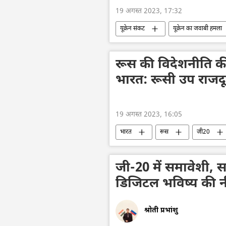
19 अगस्त 2023, 17:32
यूक्रेन संकट
यूक्रेन का जवाबी हमला
विशेष सैन्य अभियान
आतंकी हमले
रूस की विदेशनीति की 
भारत: रूसी उप राजद
19 अगस्त 2023, 16:05
भारत
रूस
जी20
सामूहिक पश्चिम
प्रतिबंध
भारत का विकास
द्विपक्षीय रिश्ते
जी-20 में समावेशी, सम
डिजिटल भविष्य की न
श्रोती प्रभांशु