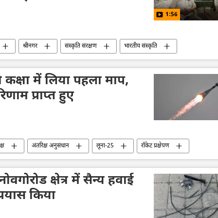
1:56
श्रीनगर
संस्कृति संरक्षण
भारतीय संस्कृति
की कक्षा में लिया पहला माप,
िणाम प्राप्त हुए
क्ष
अंतरिक्ष अनुसंधान
लूना-25
रॉकेट प्रक्षेपण
तकनीकी विकास
रूस का विकास
 नोवगोरोड क्षेत्र में सैन्य हवाई
प्रयास किया