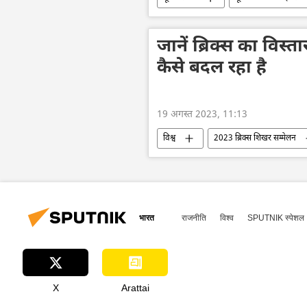
रूस
रूसी सेना
राष्ट्रीय सु
आतंकी हमले
सैन्य सहायता
जानें ब्रिक्स का विस्त
कैसे बदल रहा है
19 अगस्त 2023, 11:13
विश्व
2023 ब्रिक्स शिखर सम्मेलन
बहुपक्षीय राजनय
दक्षिण अफ्रीका
भारत
राजनीति
विश्व
SPUTNIK स्पेशल
X
Arattai