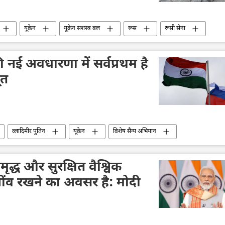
यूक्रेन
यूक्रेन सशस्त्र बल
रूस
रूसी सेना
राष्ट्रीय सुरक्षा
रक्षा मंत्रालय (MoD)
नई अवधारणा में सर्वप्रथम है
ूत
व्लादिमीर पुतिन
यूक्रेन
विशेष सैन्य अभियान
अर्थव्यवस्था
भारत-रूस संबंध
रूस का विकास
ृद्ध और सुरक्षित वैश्विक
ींव रखने का अवसर है: मोदी