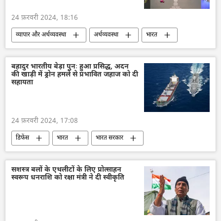
24 फ़रवरी 2024, 18:16
व्यापार और अर्थव्यवस्था
अर्थव्यवस्था
भारत
भारत का विकास
भारत सरकार
नरेन्द्र मोदी
भारतीय किसान
कृषि
दिल्ली
बहादुर भारतीय बेड़ा पुनः हुआ प्रसिद्ध, अदन
की खाड़ी में ड्रोन हमले से प्रभावित जहाज को दी
सहायता
24 फ़रवरी 2024, 17:08
डिफेंस
भारत
भारत सरकार
भारतीय सेना
भारतीय नौसेना
अदन की खाड़ी
अर्थव्यवस्था
सशस्त्र बलों के एथलीटों के लिए प्रोत्साहन
स्वरूप धनराशि को रक्षा मंत्री ने दी स्वीकृति
व्यापार गलियारा
ड्रोन
ड्रोन हमला
लाल सागर
जहाजी बेड़ा
राष्ट्रीय सुरक्षा
युद्धपोत