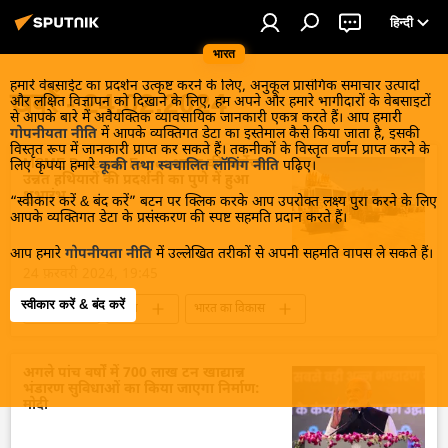
हिन्दी
भारत
हमारे वेबसाईट का प्रदर्शन उत्कृष्ट करने के लिए, अनुकूल प्रासंगिक समाचार उत्पादों
खबरें - 24.02.2024
और लक्षित विज्ञापन को दिखाने के लिए, हम अपने और हमारे भागीदारों के वेबसाइटों
से आपके बारे में अवैयक्तिक व्यावसायिक जानकारी एकत्र करते हैं। आप हमारी
गोपनीयता नीति
में आपके व्यक्तिगत डेटा का इस्तेमाल कैसे किया जाता है, इसकी
विस्तृत रूप में जानकारी प्राप्त कर सकते हैं। तकनीकों के विस्तृत वर्णन प्राप्त करने के
MSME Defence Expo: भारत की सर्वोच्च
लिए कृपया हमारे
कूकी तथा स्वचालित लॉगिंग नीति
पढ़िए।
उन्नत हथियारों की प्रदर्शनी का पुणे में हुआ
शुभारंभ
“स्वीकार करें & बंद करें” बटन पर क्लिक करके आप उपरोक्त लक्ष्य पुरा करने के लिए
आपके व्यक्तिगत डेटा के प्रसंस्करण की स्पष्ट सहमति प्रदान करते हैं।
आप हमारे
गोपनीयता नीति
में उल्लेखित तरीकों से अपनी सहमति वापस ले सकते हैं।
24 फ़रवरी 2024, 19:45
स्वीकार करें & बंद करें
डिफेंस
भारत
भारत का विकास
तकनीकी विकास
सैन्य तकनीक
सैन्य प्रौद्योगिकी
सैन्य तकनीकी सहयोग
अगले पांच वर्षों में 700 लाख टन खाद्यान्न
भंडारण सुविधाओं का किया जाएगा निर्माण:
महाराष्ट्र
रक्षा मंत्रालय (MoD)
मोदी