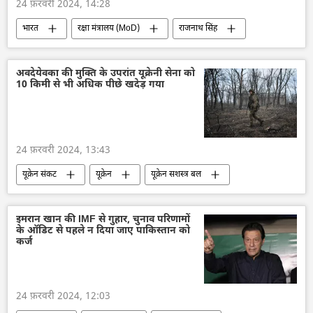
24 फ़रवरी 2024, 14:28
भारत
रक्षा मंत्रालय (MoD)
राजनाथ सिंह
एशियाई खेल
खेल
खेल
नरेन्द्र मोदी
भारत सरकार
भारत का विकास
अवदेयेवका की मुक्ति के उपरांत यूक्रेनी सेना को
10 किमी से भी अधिक पीछे खदेड़ गया
24 फ़रवरी 2024, 13:43
यूक्रेन संकट
यूक्रेन
यूक्रेन सशस्त्र बल
कीव
रूस
रूसी सेना
रूसी सैन्य तकनीक
सैन्य तकनीक
इमरान खान की IMF से गुहार, चुनाव परिणामों
के ऑडिट से पहले न दिया जाए पाकिस्तान को
तकनीकी विकास
मास्को
सर्गेई शोइगू
कर्ज
रक्षा मंत्रालय (MoD)
राष्ट्रीय सुरक्षा
विशेष सैन्य अभियान
ड्रोन
नाटो
24 फ़रवरी 2024, 12:03