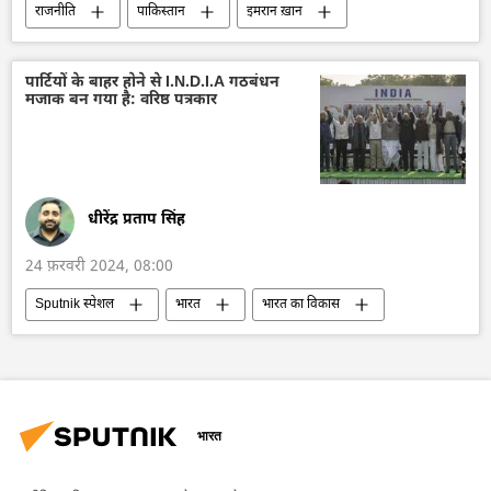
राजनीति
पाकिस्तान
इमरान ख़ान
इमरान खान की गिरफ्तारी
इस्लामाबाद
चुनाव
2024 चुनाव
चुनाव में धांधली
पार्टियों के बाहर होने से I.N.D.I.A गठबंधन
मजाक बन गया है: वरिष्ठ पत्रकार
पाकिस्तान तहरीक-ए-इंसाफ (पीटीआई)
धीरेंद्र प्रताप सिंह
24 फ़रवरी 2024, 08:00
Sputnik स्पेशल
भारत
भारत का विकास
नरेन्द्र मोदी
राहुल गांधी
भारतीय राष्ट्रीय कांग्रेस
कांग्रेस
भाजपा
2024 चुनाव
चुनाव
भारत