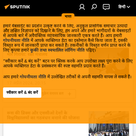
हिन्दी
भारत
हमारे वेबसाईट का प्रदर्शन उत्कृष्ट करने के लिए, अनुकूल प्रासंगिक समाचार उत्पादों
खबरें - 17.04.2024
और लक्षित विज्ञापन को दिखाने के लिए, हम अपने और हमारे भागीदारों के वेबसाइटों
से आपके बारे में अवैयक्तिक व्यावसायिक जानकारी एकत्र करते हैं। आप हमारी
गोपनीयता नीति
में आपके व्यक्तिगत डेटा का इस्तेमाल कैसे किया जाता है, इसकी
विस्तृत रूप में जानकारी प्राप्त कर सकते हैं। तकनीकों के विस्तृत वर्णन प्राप्त करने के
रूसी सेना ने पिछले दिन 191 यूक्रेनी ड्रोन को
लिए कृपया हमारे
कूकी तथा स्वचालित लॉगिंग नीति
पढ़िए।
मार गिराया: रक्षा मंत्रालय
“स्वीकार करें & बंद करें” बटन पर क्लिक करके आप उपरोक्त लक्ष्य पुरा करने के लिए
आपके व्यक्तिगत डेटा के प्रसंस्करण की स्पष्ट सहमति प्रदान करते हैं।
आप हमारे
गोपनीयता नीति
में उल्लेखित तरीकों से अपनी सहमति वापस ले सकते हैं।
17 अप्रैल 2024, 20:15
स्वीकार करें & बंद करें
यूक्रेन संकट
यूक्रेन सशस्त्र बल
यूक्रेन का जवाबी हमला
यूक्रेन
रूस
रूसी सेना
विशेष सैन्य अभियान
रूस की ब्रिक्स और एससीओ देशों के
विश्वविद्यालयों का गठबंधन बनाने की योजना
राष्ट्रीय सुरक्षा
रूस का विकास