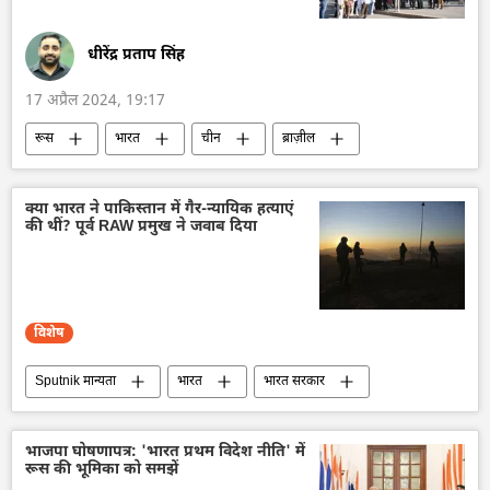
धीरेंद्र प्रताप सिंह
17 अप्रैल 2024, 19:17
रूस
भारत
चीन
ब्राज़ील
दक्षिण अफ्रीका
ब्रिक्स का विस्तारण
ब्रिक्स
शंघाई सहयोग संगठन (SCO)
क्या भारत ने पाकिस्तान में गैर-न्यायिक हत्याएं
की थीं? पूर्व RAW प्रमुख ने जवाब दिया
मास्को राष्ट्रीय विश्वविद्यालय (MSU)
मास्को
राजनीति
विशेष
Sputnik मान्यता
भारत
भारत सरकार
भारत का विकास
केंद्रीय खुफिया एजेंसी
आतंकवादी
आतंकवाद
भाजपा घोषणापत्र: 'भारत प्रथम विदेश नीति' में
रूस की भूमिका को समझें
आतंकवाद का मुकाबला
आतंकवाद विरोधी दस्ता