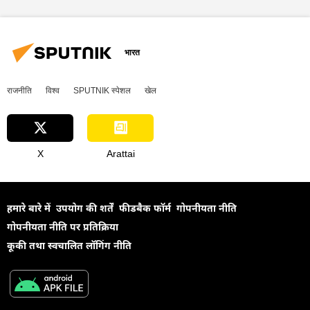
विशेष सैन्य अभियान
डोनेट्स्क पीपुल्स रिपब्लिक
डोनबास
भारत
राजनीति
विश्व
SPUTNIK स्पेशल
खेल
X
Arattai
हमारे बारे में
उपयोग की शर्तें
फीडबैक फॉर्म
गोपनीयता नीति
गोपनीयता नीति पर प्रतिक्रिया
कूकी तथा स्वचालित लॉगिंग नीति