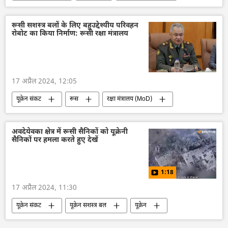
भारत सरकार
रूस
दिल्ली
मास्को
कोयला
आयात
चीन
रूसी सशस्त्र बलों के लिए बहुउद्देश्यीय परिवहन
रोबोट का किया निर्माण: रूसी रक्षा मंत्रालय
द्विपक्षीय रिश्ते
द्विपक्षीय व्यापार
17 अप्रैल 2024, 12:05
यूक्रेन संकट
रूस
रक्षा मंत्रालय (MoD)
विशेष सैन्य अभियान
रूसी सैन्य तकनीक
सैन्य तकनीक
तकनीकी विकास
रोबोट
अवदेयेवका क्षेत्र में रूसी सैनिकों को यूक्रेनी
सैनिकों पर हमला करते हुए देखें
राष्ट्रीय सुरक्षा
सर्गेई शोइगू
1:18
17 अप्रैल 2024, 11:30
यूक्रेन संकट
यूक्रेन सशस्त्र बल
यूक्रेन
रूसी सेना
रक्षा मंत्रालय (MoD)
रूस