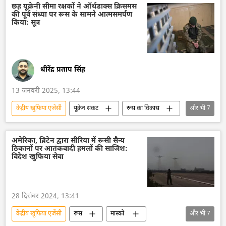
रूस का विकास
रूस
मास्को
छह यूक्रेनी सीमा रक्षकों ने ऑर्थडाक्स क्रिसमस
की पूर्व संध्या पर रूस के सामने आत्मसमर्पण
व्लादिमीर पुतिन
किया: सूत्र
धीरेंद्र प्रताप सिंह
13 जनवरी 2025, 13:44
केंद्रीय खुफिया एजेंसी
यूक्रेन संकट
रूस का विकास
और भी
7
रूस
मास्को
यूक्रेन
यूक्रेन सशस्त्र बल
यूक्रेन का जवाबी हमला
अमेरिका, ब्रिटेन द्वारा सीरिया में रूसी सैन्य
ठिकानों पर आतंकवादी हमलों की साजिश:
यूक्रेन की सुरक्षा सेवा (SBU)
रूसी सेना
विदेश खुफिया सेवा
28 दिसंबर 2024, 13:41
केंद्रीय खुफिया एजेंसी
रूस
मास्को
और भी
7