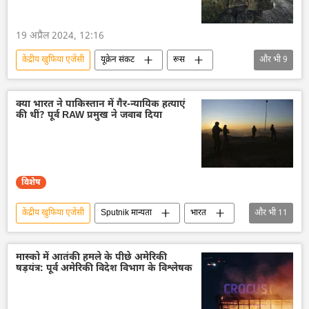
19 अप्रैल 2024, 12:16
केंद्रीय खुफिया एजेंसी
यूक्रेन संकट
रूस
और भी
9
रूसी सेना
रक्षा मंत्रालय (MoD)
यूक्रेन सशस्त्र बल
यूक्रेन
अमेरिका
क्या भारत ने पाकिस्तान में गैर-न्यायिक हत्याएं
की थीं? पूर्व RAW प्रमुख ने जवाब दिया
नाटो
व्हाइट हाउस
पेंटागन
वोलोडिमिर ज़ेलेंस्की
विशेष
केंद्रीय खुफिया एजेंसी
Sputnik मान्यता
भारत
और भी
11
भारत सरकार
भारत का विकास
आतंकवादी
आतंकवाद
मास्को में आतंकी हमले के पीछे अमेरिकी
षड़यंत्र: पूर्व अमेरिकी विदेश विभाग के विश्लेषक
आतंकवाद का मुकाबला
आतंकवाद विरोधी दस्ता
यूनाइटेड किंगडम
नरेन्द्र मोदी
राजनाथ सिंह