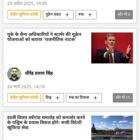
20 अप्रैल 2025, 19:05
केंद्रीय खुफिया एजेंसी
यूक्रेन संकट
रूस
और भी
6
यूक्रेन
यूक्रेन सशस्त्र बल
विशेष सैन्य अभियान
रूसी सेना
यूके के सैन्य अधिकारियों ने स्टार्मर की यूक्रेन
योजनाओं को बताया 'राजनीतिक नाटक'
व्लादिमीर पुतिन
वोलोडिमिर ज़ेलेंस्की
धीरेंद्र प्रताप सिंह
24 मार्च 2025, 14:16
केंद्रीय खुफिया एजेंसी
विश्व
रूस का विकास
और भी
15
रूस
मास्को
यूक्रेन
यूक्रेन सशस्त्र बल
यूक्रेन का जवाबी हमला
80वीं विजय वर्षगांठ समारोह को कमजोर करने
के पश्चिम के प्रयास विफल होंगे: रूसी विदेशी
यूक्रेन की सुरक्षा सेवा (SBU)
यूनाइटेड किंगडम
खुफिया सेवा
यूरोप
यूरोपीय संघ
अमेरिका