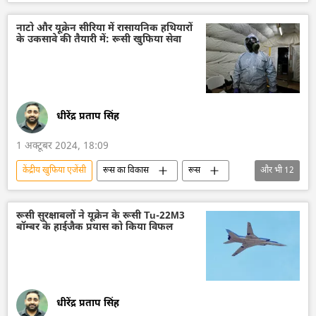
दाएश (ISIS)
आतंकवादी
आपातकाल
आतंकी हमले
आतंकवाद
अमेरिका
नाटो और यूक्रेन सीरिया में रासायनिक हथियारों
के उकसावे की तैयारी में: रूसी खुफिया सेवा
राजनीति
धीरेंद्र प्रताप सिंह
1 अक्टूबर 2024, 18:09
केंद्रीय खुफिया एजेंसी
रूस का विकास
रूस
और भी
12
मास्को
रूसी सेना
खतरनाक रसायन
रासायनिक हथियार
हथियारों की आपूर्ति
रूसी सुरक्षाबलों ने यूक्रेन के रूसी Tu-22M3
बॉम्बर के हाईजैक प्रयास को किया विफल
नाटो
सीरिया
सीरियाई गृहयुद्ध
सामूहिक पश्चिम
अमेरिका
रूसी विदेशी गुप्तचर सेवा
राजनीति
धीरेंद्र प्रताप सिंह