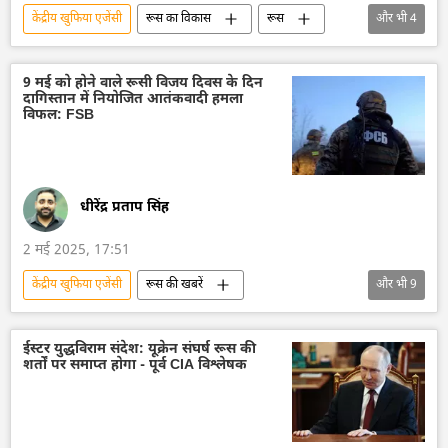
केंद्रीय खुफिया एजेंसी
रूस का विकास
रूस
और भी
4
मास्को
रूसी विदेशी खुफिया सेवा
यूनाइटेड किंगडम
Sputnik मान्यता
9 मई को होने वाले रूसी विजय दिवस के दिन
दागिस्तान में नियोजित आतंकवादी हमला
विफल: FSB
धीरेंद्र प्रताप सिंह
2 मई 2025, 17:51
केंद्रीय खुफिया एजेंसी
रूस की खबरें
और भी
9
रूस का विकास
रूस
मास्को
आतंकवादी
आतंकवाद
ईस्टर युद्धविराम संदेश: यूक्रेन संघर्ष रूस की
शर्तों पर समाप्त होगा - पूर्व CIA विश्लेषक
आतंकवाद विरोधी दस्ता
आतंकवाद विरोधी कानून
आतंकवाद का मुकाबला
रूसी विदेशी खुफिया सेवा
रूस में विजय दिवस