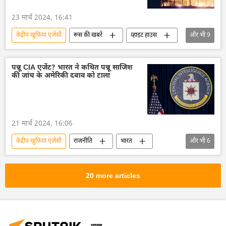
रक्षा मंत्रालय (MoD)
भारत के रक्षा मंत्री
23 मार्च 2024, 16:41
केंद्रीय खुफिया एजेंसी
रूस की खबरें
व्हाइट हाउस
और भी
9
विदेश मंत्रालय
रूसी विदेश मंत्रालय
रूस
अमेरिका
नाटो
राष्ट्रीय सुरक्षा
पन्नू CIA एजेंट? भारत ने कथित पन्नू साजिश
की जांच के अमेरिकी दबाव को टाला
आतंकी हमले
आतंकवाद
आतंकवादी
21 मार्च 2024, 16:06
केंद्रीय खुफिया एजेंसी
राजनीति
भारत
और भी
6
भारत सरकार
ख़ालिस्तान आंदोलन
अमेरिका
अमेरिकी डेमोक्रेट
अमेरिकी कांग्रेस
20 more articles
वाशिंगटन डीसी