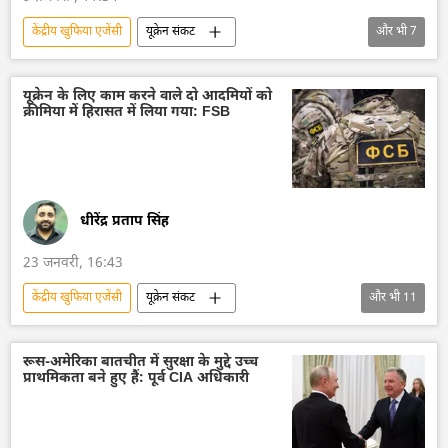
केंद्रीय खुफिया एजेंसी
यूक्रेन संकट
और भी
7
यूक्रेन सशस्त्र बल
यूक्रेन
रूस
मास्को
विशेष सैन्य अभियान
रूसी सेना
यूक्रेन के लिए काम करने वाले दो आदमियों को
क्रीमिया में हिरासत में लिया गया: FSB
रूसी विदेशी खुफिया सेवा
यूक्रेन की सुरक्षा सेवा (SBU)
धीरेंद्र प्रताप सिंह
23 जनवरी, 16:43
केंद्रीय खुफिया एजेंसी
यूक्रेन संकट
और भी
11
रूस का विकास
रूस
मास्को
यूक्रेन सशस्त्र बल
यूक्रेन
रूस-अमेरिका बातचीत में सुरक्षा के मुद्दे उच्च
प्राथमिकता बने हुए हैं: पूर्व CIA अधिकारी
यूक्रेन की सुरक्षा सेवा (SBU)
यूक्रेन का जवाबी हमला
आतंकवाद का मुकाबला
आतंकवाद