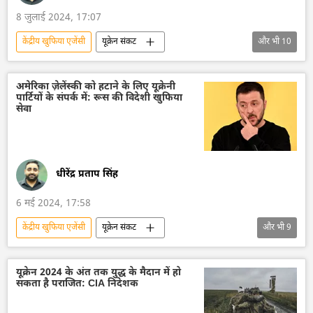
8 जुलाई 2024, 17:07
केंद्रीय खुफिया एजेंसी
यूक्रेन संकट
और भी
10
रूस का विकास
रूस
मास्को
यूक्रेन सशस्त्र बल
यूक्रेन का जवाबी हमला
अमेरिका ज़ेलेंस्की को हटाने के लिए यूक्रेनी
पार्टियों के संपर्क में: रूस की विदेशी खुफिया
यूक्रेन की सुरक्षा सेवा (SBU)
यूक्रेन
सेवा
विशेष सैन्य अभियान
रूसी सेना
रूसी संघीय सुरक्षा सेवा (एफएसबी)
लड़ाकू विमान
धीरेंद्र प्रताप सिंह
6 मई 2024, 17:58
केंद्रीय खुफिया एजेंसी
यूक्रेन संकट
और भी
9
यूक्रेन सशस्त्र बल
यूक्रेन का जवाबी हमला
यूक्रेन की सुरक्षा सेवा (SBU)
यूक्रेन
रूस
यूक्रेन 2024 के अंत तक युद्ध के मैदान में हो
सकता है पराजित: CIA निदेशक
मास्को
विशेष सैन्य अभियान
अमेरिका
जो बाइडन
रूसी सेना