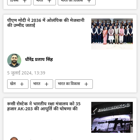
डिफेंस
भारत
भारत का विकास
भारत सरकार
रक्षा मंत्रालय (MoD)
रक्षा उत्पादों का निर्यात
रक्षा-पंक्ति
वायु रक्षा
पीएम मोदी ने 2036 में ओलंपिक की मेजबानी
की उम्मीद जताई
राष्ट्रीय सुरक्षा
राजनाथ सिंह
नरेन्द्र मोदी
धीरेंद्र प्रताप सिंह
5 जुलाई 2024, 13:39
खेल
भारत
भारत का विकास
भारत सरकार
ओलिंपिक खेल
फ्रांस
पेरिस
खेल
नरेन्द्र मोदी
रूसी रोस्टेक ने भारतीय रक्षा मंत्रालय को 35
हजार AK-203 की आपूर्ति की घोषणा की