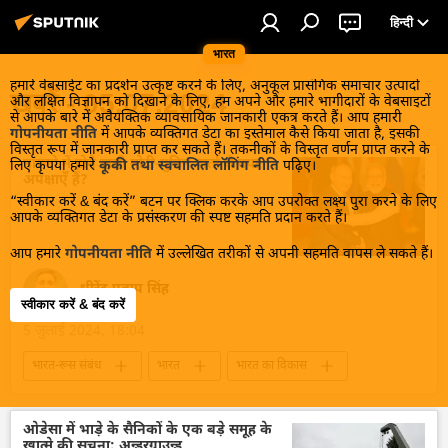
हिन्दी
भारत
हमारे वेबसाईट का प्रदर्शन उत्कृष्ट करने के लिए, अनुकूल प्रासंगिक समाचार उत्पादों
खबरें - 05.07.2024
और लक्षित विज्ञापन को दिखाने के लिए, हम अपने और हमारे भागीदारों के वेबसाइटों
से आपके बारे में अवैयक्तिक व्यावसायिक जानकारी एकत्र करते हैं। आप हमारी
गोपनीयता नीति
में आपके व्यक्तिगत डेटा का इस्तेमाल कैसे किया जाता है, इसकी
विस्तृत रूप में जानकारी प्राप्त कर सकते हैं। तकनीकों के विस्तृत वर्णन प्राप्त करने के
मास्को में होने वाली मोदी-पुतिन वार्ता से क्या
लिए कृपया हमारे
कूकी तथा स्वचालित लॉगिंग नीति
पढ़िए।
अपेक्षाएँ हैं?
“स्वीकार करें & बंद करें” बटन पर क्लिक करके आप उपरोक्त लक्ष्य पुरा करने के लिए
आपके व्यक्तिगत डेटा के प्रसंस्करण की स्पष्ट सहमति प्रदान करते हैं।
आप हमारे
गोपनीयता नीति
में उल्लेखित तरीकों से अपनी सहमति वापस ले सकते हैं।
धीरेंद्र प्रताप सिंह
स्वीकार करें & बंद करें
5 जुलाई 2024, 18:04
भारत-रूस संबंध
भारत
भारत का विकास
भारत सरकार
रूस का विकास
रूस
मास्को
दिल्ली
द्विपक्षीय रिश्ते
ओडेसा में भाड़े के सैनिकों के एक बड़े समूह के
खात्मे की सूचना: अन्डरग्राउन्ड