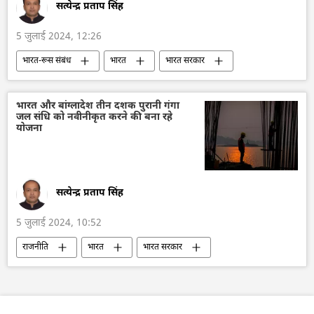
सत्येन्द्र प्रताप सिंह
5 जुलाई 2024, 12:26
भारत-रूस संबंध
भारत
भारत सरकार
भारत का विकास
रूस
रक्षा-पंक्ति
रक्षा मंत्रालय (MoD)
भारतीय सेना
भारत और बांग्लादेश तीन दशक पुरानी गंगा
जल संधि को नवीनीकृत करने की बना रहे
आत्मनिर्भर भारत
हथियारों की आपूर्ति
योजना
रोसोबोरोनेक्सपोर्ट
सैन्य तकनीकी सहयोग
रूसी सैन्य तकनीक
सैन्य तकनीक
सैन्य प्रौद्योगिकी
सत्येन्द्र प्रताप सिंह
5 जुलाई 2024, 10:52
राजनीति
भारत
भारत सरकार
भारत का विकास
गंगा नदी
बांग्लादेश
बांग्लादेश के राष्ट्रपति
जल दुर्लभता
जलीय जीव
जलवायु परिवर्तन