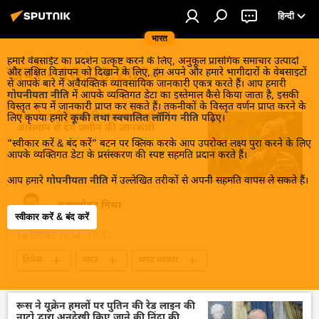
हिन्दी
भारत
हमारे वेबसाईट का प्रदर्शन उत्कृष्ट करने के लिए, अनुकूल प्रासंगिक समाचार उत्पादों
खबरें - 18.09.2024
और लक्षित विज्ञापन को दिखाने के लिए, हम अपने और हमारे भागीदारों के वेबसाइटों
से आपके बारे में अवैयक्तिक व्यावसायिक जानकारी एकत्र करते हैं। आप हमारी
गोपनीयता नीति
में आपके व्यक्तिगत डेटा का इस्तेमाल कैसे किया जाता है, इसकी
विस्तृत रूप में जानकारी प्राप्त कर सकते हैं। तकनीकों के विस्तृत वर्णन प्राप्त करने के
सेना के इंजीनियर्स की मदद करेंगे ड्रोन,
लिए कृपया हमारे
कूकी तथा स्वचालित लॉगिंग नीति
पढ़िए।
आसमान से देंगे ज़मीन की जानकारी
“स्वीकार करें & बंद करें” बटन पर क्लिक करके आप उपरोक्त लक्ष्य पुरा करने के लिए
आपके व्यक्तिगत डेटा के प्रसंस्करण की स्पष्ट सहमति प्रदान करते हैं।
आप हमारे
गोपनीयता नीति
में उल्लेखित तरीकों से अपनी सहमति वापस ले सकते हैं।
कृष्णमोहन मिश्रा
स्वीकार करें & बंद करें
18 सितंबर 2024, 18:42
डिफेंस
भारत
भारत सरकार
रक्षा मंत्रालय (MoD)
भारतीय सेना
भारतीय सशस्‍त्र सेनाएँ
ड्रोन हमला
ड्रोन
रूस ने यूक्रेन हमलों पर पुतिन की रेड लाइन की
नाटो द्वारा अनदेखी किए जाने की निंदा की