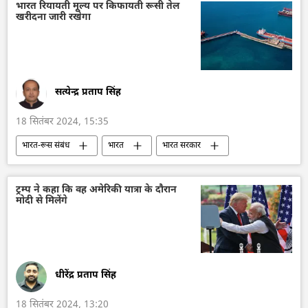
सामूहिक पश्चिम
सामाजिक मीडिया
चुनाव
भारत रियायती मूल्य पर किफायती रूसी तेल
खरीदना जारी रखेगा
एलन मस्क
मार्क ज़ुकेरबर्ग
भाजपा
क्रेमलिन के प्रवक्ता दिमित्री पेसकोव
सत्येन्द्र प्रताप सिंह
18 सितंबर 2024, 15:35
भारत-रूस संबंध
भारत
भारत सरकार
भारत का विकास
रूस
रूस का विकास
तेल
तेल उत्पादन
तेल का आयात
ट्रम्प ने कहा कि वह अमेरिकी यात्रा के दौरान
मोदी से मिलेंगे
ऊर्जा क्षेत्र
हरित ऊर्जा
गैस
रूसी गैस
धीरेंद्र प्रताप सिंह
18 सितंबर 2024, 13:20