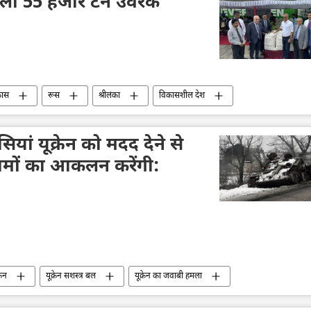
मिला 55 हजार टन उर्वरक
कास
रूस
श्रीलंका
विकासशील देश
अर्थव्यवस्था
दक्षिण एशिया
वैश्विक दक्षिण
यां यूक्रेन को मदद देने से
ामों का आकलन करेंगी:
्रेन
यूक्रेन सशस्त्र बल
यूक्रेन का जवाबी हमला
डॉनल्ड ट्रम्प
सैन्य तकनीकी सहयोग
सैन्य तकनीक