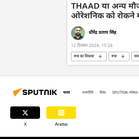
सैन्य प्रौद्योगिकी
सैन्य सहायता
THAAD या अन्य मौजूद
ओरेशनिक को रोकने में
धीरेंद्र प्रताप सिंह
12 दिसंबर 2024, 15:24
रूस का विकास
रूस
मास
सामूहिक विनाश के हथियार
वायु रक्षा
सामूहिक पश्चिम
डिफेंस
भारत
राजनीति
विश्व
SPUTNIK स्पेशल
X
Arattai