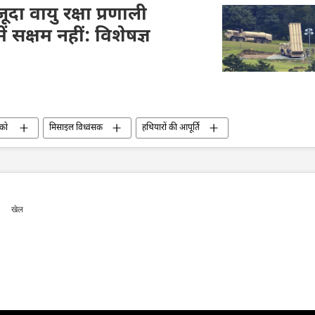
जो बाइडन
रूस
चीन
ा वायु रक्षा प्रणाली
 सक्षम नहीं: विशेषज्ञ
्को
मिसाइल विध्वंसक
हथियारों की आपूर्ति
रक्षा मंत्रालय (MoD)
रक्षा-पंक्ति
अमेरिका
खेल