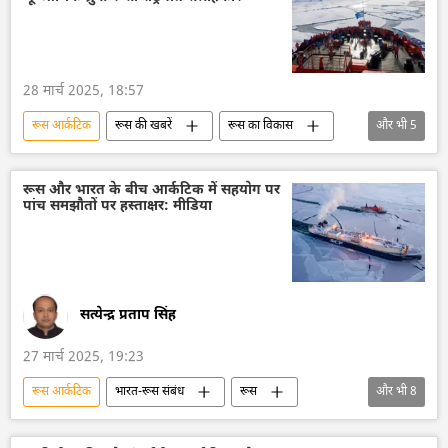
ब्रिक्स
ब्रिक्स का विस्तारण
आर्कटिक
विज्ञान एवं प्रौद्योगिकी
रूस
28 मार्च 2025, 18:57
रूस आर्कटिक
रूस की खबरें
रूस का विकास
और भी
5
रूस
मास्को
व्लादिमीर पुतिन
आर्कटिक
उत्तरी समुद्री मार्ग
रूस और भारत के बीच आर्कटिक में सहयोग पर
पांच समझौतों पर हस्ताक्षर: मीडिया
सत्येन्द्र प्रताप सिंह
27 मार्च 2025, 19:23
रूस आर्कटिक
भारत-रूस संबंध
रूस
और भी
8
रूस का विकास
भारत
भारत सरकार