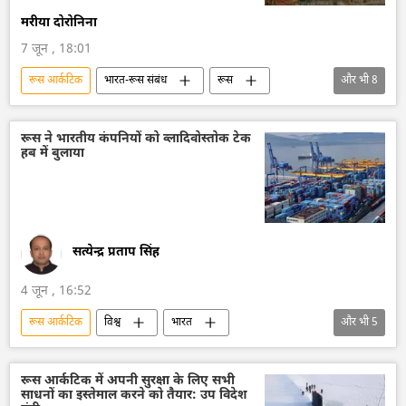
मरीया दोरोनिना
7 जून , 18:01
रूस आर्कटिक
भारत-रूस संबंध
रूस
और भी
8
भारत
द्विपक्षीय रिश्ते
द्विपक्षीय व्यापार
शंघाई सहयोग संगठन (SCO)
यूरेशियन आर्थिक संघ
रूस ने भारतीय कंपनियों को व्लादिवोस्तोक टेक
हब में बुलाया
सेंट पीटर्सबर्ग अंतर्राष्ट्रीय आर्थिक मंच (SPIEF)
सेंट पीटर्सबर्ग
आर्कटिक
सत्येन्द्र प्रताप सिंह
4 जून , 16:52
रूस आर्कटिक
विश्व
भारत
और भी
5
भारत का विकास
रूस
सुदूर पूर्व
तेल
तेल उत्पादन
रूस आर्कटिक में अपनी सुरक्षा के लिए सभी
साधनों का इस्तेमाल करने को तैयार: उप विदेश