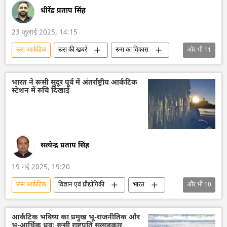
हिंद-प्रशांत क्षेत्र
धीरेंद्र प्रताप सिंह
23 जुलाई 2025, 14:15
रूस आर्कटिक
रूस की खबरें
रूस का विकास
और भी
11
रूस
मास्को
रक्षा मंत्रालय (MoD)
रूसी नौसेना
रूस के युद्धपोत
युद्धाभ्यास
भारत ने रूसी सुदूर पूर्व में अंतर्राष्ट्रीय आर्कटिक
स्टेशन में रुचि दिखाई
हिंद-प्रशांत क्षेत्र
प्रशांत महासागर
आर्कटिक
बाल्टिक सागर
मिसाइल विध्वंसक
सत्येन्द्र प्रताप सिंह
19 मई 2025, 19:20
रूस आर्कटिक
विज्ञान एवं प्रौद्योगिकी
भारत
और भी
10
भारत सरकार
भारत का विकास
क्रेमलिन
चीन
त्रिकोण रूस-भारत-चीन (RIC)
आर्कटिक भविष्य का प्रमुख भू-राजनीतिक और
भू-आर्थिक ध्रुव: रूसी राष्ट्रपति सलाहकार