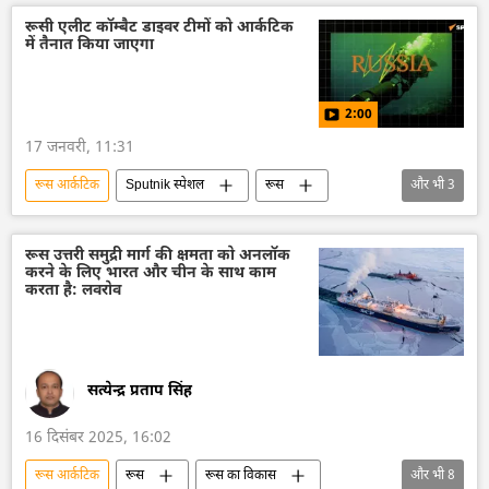
वैश्विक आर्थिक स्थिरता
आर्कटिक
रूसी एलीट कॉम्बैट डाइवर टीमों को आर्कटिक
में तैनात किया जाएगा
विदेश मंत्रालय
रूसी विदेश मंत्रालय
Sputnik मान्यता
2:00
17 जनवरी, 11:31
रूस आर्कटिक
Sputnik स्पेशल
रूस
और भी
3
रूस का विकास
रूसी सेना
आर्कटिक
रूस उत्तरी समुद्री मार्ग की क्षमता को अनलॉक
करने के लिए भारत और चीन के साथ काम
करता है: लवरोव
सत्येन्द्र प्रताप सिंह
16 दिसंबर 2025, 16:02
रूस आर्कटिक
रूस
रूस का विकास
और भी
8