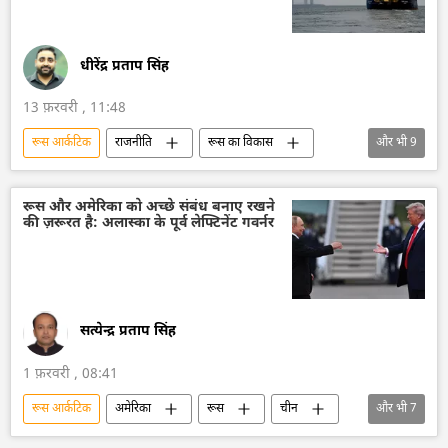
धीरेंद्र प्रताप सिंह
13 फ़रवरी , 11:48
रूस आर्कटिक
राजनीति
रूस का विकास
और भी
9
रूस
मास्को
रूसी विदेश मंत्रालय
नाटो
यूरोपीय संघ
यूरोपीय परिषद
रूस और अमेरिका को अच्छे संबंध बनाए रखने
की ज़रूरत है: अलास्का के पूर्व लेफ्टिनेंट गवर्नर
यूरोप
आर्कटिक
चीन
सत्येन्द्र प्रताप सिंह
1 फ़रवरी , 08:41
रूस आर्कटिक
अमेरिका
रूस
चीन
और भी
7
राजनीतिक और आर्थिक स्वतंत्रता
आर्थिक वृद्धि दर