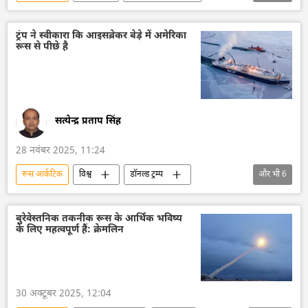
आर्कटिक
चीन
त्रिकोण रूस-भारत-चीन (RIC)
भारत
ट्रंप ने स्वीकारा कि आइसब्रेकर बेड़े में अमेरिका
रूस से पीछे है
सर्गे लवरोव
विदेश मंत्रालय
रूसी विदेश मंत्रालय
राजनीति
सत्येन्द्र प्रताप सिंह
28 नवंबर 2025, 11:24
रूस आर्कटिक
विश्व
डॉनल्ड ट्रम्प
और भी
6
परमाणु-संचालित आइसब्रेकर
अमेरिका
रूस
रूस का विकास
क्रूज पोत
आर्कटिक
बुरेवेस्तनिक तकनीक रूस के आर्थिक भविष्य
के लिए महत्वपूर्ण हैं: क्रेमलिन
30 अक्टूबर 2025, 12:04