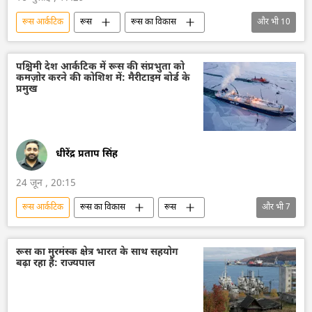
रूस आर्कटिक
रूस
रूस का विकास
और भी
10
मास्को
रूसी सैन्य तकनीक
सैन्य तकनीक
तकनीकी विकास
विज्ञान एवं प्रौद्योगिकी
पश्चिमी देश आर्कटिक में रूस की संप्रभुता को
कमज़ोर करने की कोशिश में: मैरीटाइम बोर्ड के
डेटा विज्ञान
कृत्रिम बुद्धि
प्रमुख
Artificial Intelligence (AI)
आर्कटिक
रूस की खबरें
धीरेंद्र प्रताप सिंह
24 जून , 20:15
रूस आर्कटिक
रूस का विकास
रूस
और भी
7
मास्को
आर्कटिक
यूरोप
सामूहिक पश्चिम
अमेरिका
व्लादिमीर पुतिन
रूस का मुरमंस्क क्षेत्र भारत के साथ सहयोग
बढ़ा रहा है: राज्यपाल
विश्व