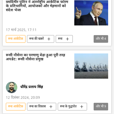
भारत का विकास
प्राकृतिक संसाधन
व्लादिमीर पुतिन ने अंतर्राष्ट्रीय आर्कटिक फोरम
के प्रतिभागियों, आयोजकों और मेहमानों को
उत्तरी समुद्री मार्ग
द्विपक्षीय रिश्ते
संदेश भेजा
द्विपक्षीय व्यापार
17 मार्च 2025, 17:11
रूस आर्कटिक
रूस की खबरें
रूस
और भी
4
रूस का विकास
आर्कटिक
वैश्विक आर्थिक स्थिरता
उत्तरी समुद्री मार्ग
रूसी नौसेना का परमाणु बेड़ा हुआ पूरी तरह
अपडेट: रूसी नौसेना प्रमुख
धीरेंद्र प्रताप सिंह
12 दिसंबर 2024, 20:09
रूस आर्कटिक
रूस का विकास
रूस के युद्धपोत
और भी
9