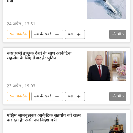
मंत्री
24 अप्रैल , 13:51
रूस आर्कटिक
रूस की खबरें
रूस
और भी
6
रूस का विकास
आर्कटिक
राष्ट्रीय सुरक्षा
सुरक्षा बल
विदेश मंत्रालय
रूस सभी इच्छुक देशों के साथ आर्कटिक
सहयोग के लिए तैयार है: पुतिन
रूसी विदेश मंत्रालय
23 अप्रैल , 19:03
रूस आर्कटिक
रूस की खबरें
रूस
और भी
6
रूस का विकास
आर्कटिक
व्लादिमीर पुतिन
राजनीतिक और आर्थिक स्वतंत्रता
पश्चिम जानबूझकर आर्कटिक सहयोग को खत्म
कर रहा है: रूसी उप विदेश मंत्री
वैश्विक आर्थिक स्थिरता
अर्थव्यवस्था