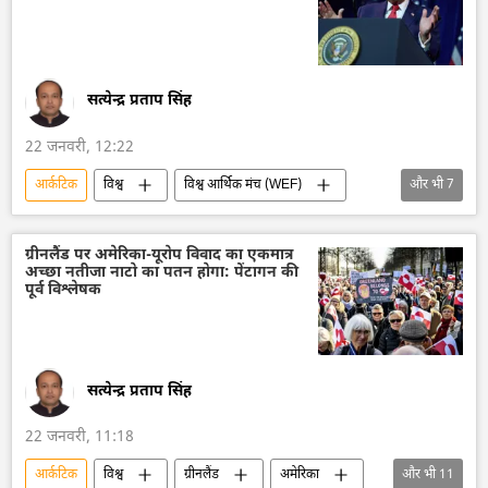
सत्येन्द्र प्रताप सिंह
22 जनवरी, 12:22
आर्कटिक
विश्व
विश्व आर्थिक मंच (WEF)
और भी
7
अमेरिका
नाटो
ग्रीनलैंड
राष्ट्रीय सुरक्षा
मिसाइल विध्वंसक
रक्षा-पंक्ति
ग्रीनलैंड पर अमेरिका-यूरोप विवाद का एकमात्र
अच्छा नतीजा नाटो का पतन होगा: पेंटागन की
डॉनल्ड ट्रम्प
पूर्व विश्लेषक
सत्येन्द्र प्रताप सिंह
22 जनवरी, 11:18
आर्कटिक
विश्व
ग्रीनलैंड
अमेरिका
और भी
11