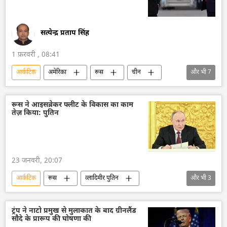
सत्येन्द्र प्रताप सिंह
1 फ़रवरी , 08:41
आर्कटिक
अमेरिका
रूस
चीन
और भी
7
राजनीतिक और आर्थिक स्वतंत्रता
आर्थिक वृद्धि दर
वैश्विक आर्थिक स्थिरता
रूस आर्कटिक
रूस ने आइसब्रेकर फ्लीट के विकास का काम
तेज़ किया: पुतिन
विदेश मंत्रालय
रूसी विदेश मंत्रालय
Sputnik मान्यता
23 जनवरी, 20:07
आर्कटिक
रूस
व्लादिमीर पुतिन
और भी
3
परमाणु-संचालित आइसब्रेकर
उत्तरी समुद्री मार्ग
रूस की खबरें
ट्रंप ने नाटो प्रमुख से मुलाकात के बाद ग्रीनलैंड
सौदे के प्रारूप की घोषणा की