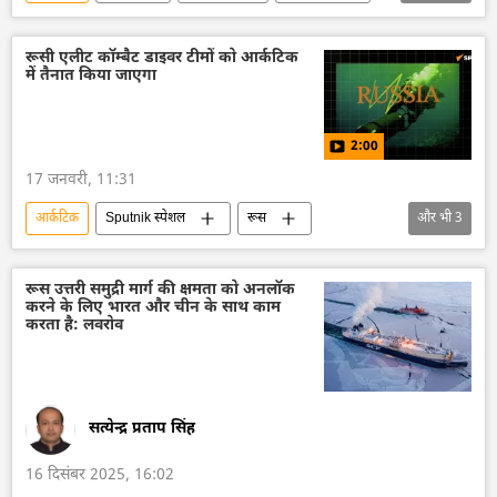
यूरोप
यूरोपीय संघ
डॉनल्ड ट्रम्प
कनाडा
ऊर्जा क्षेत्र
परमाणु ऊर्जा
रूसी एलीट कॉम्बैट डाइवर टीमों को आर्कटिक
में तैनात किया जाएगा
हरित ऊर्जा
खनिज
द्वितीय विश्व युद्ध
रूस
नाटो
2:00
17 जनवरी, 11:31
आर्कटिक
Sputnik स्पेशल
रूस
और भी
3
रूस का विकास
रूसी सेना
रूस आर्कटिक
रूस उत्तरी समुद्री मार्ग की क्षमता को अनलॉक
करने के लिए भारत और चीन के साथ काम
करता है: लवरोव
सत्येन्द्र प्रताप सिंह
16 दिसंबर 2025, 16:02