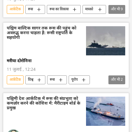
आर्कटिक
रूस
रूस का विकास
मास्को
और भी
9
रूसी सैन्य तकनीक
सैन्य तकनीक
तकनीकी विकास
विज्ञान एवं प्रौद्योगिकी
पश्चिम बाल्टिक सागर तक रूस की पहुंच को
अवरुद्ध करना चाहता है: रूसी राष्ट्रपति के
डेटा विज्ञान
कृत्रिम बुद्धि
सहयोगी
Artificial Intelligence (AI)
रूस आर्कटिक
रूस की खबरें
मरीया दोरोनिना
11 जुलाई , 12:24
आर्कटिक
विश्व
रूस
यूरोप
और भी
2
सामूहिक पश्चिम
बाल्टिक सागर
पश्चिमी देश आर्कटिक में रूस की संप्रभुता को
कमज़ोर करने की कोशिश में: मैरीटाइम बोर्ड के
प्रमुख