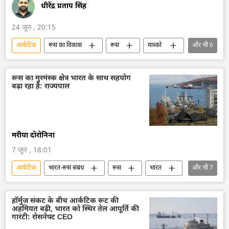
धीरेंद्र प्रताप सिंह
24 जून , 20:15
आर्कटिक
रूस का विकास
रूस
मास्को
और भी
6
रूस आर्कटिक
यूरोप
सामूहिक पश्चिम
अमेरिका
व्लादिमीर पुतिन
विश्व
रूस का मुरमंस्क क्षेत्र भारत के साथ सहयोग
बढ़ा रहा है: राज्यपाल
मरीया दोरोनिना
7 जून , 18:01
आर्कटिक
भारत-रूस संबंध
रूस
भारत
और भी
7
द्विपक्षीय रिश्ते
द्विपक्षीय व्यापार
शंघाई सहयोग संगठन (SCO)
यूरेशियन आर्थिक संघ
हॉर्मुज संकट के बीच आर्कटिक रूट की
अहमियत बढ़ी, भारत को स्थिर तेल आपूर्ति की
सेंट पीटर्सबर्ग अंतर्राष्ट्रीय आर्थिक मंच (SPIEF)
गारंटी: रोसनेफ्ट CEO