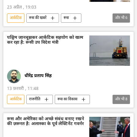
23 अप्रैल , 19:03
आर्कटिक
रूस की खबरें
रूस
और भी
6
रूस का विकास
रूस आर्कटिक
व्लादिमीर पुतिन
राजनीतिक और आर्थिक स्वतंत्रता
पश्चिम जानबूझकर आर्कटिक सहयोग को खत्म
कर रहा है: रूसी उप विदेश मंत्री
वैश्विक आर्थिक स्थिरता
अर्थव्यवस्था
धीरेंद्र प्रताप सिंह
13 फ़रवरी , 11:48
आर्कटिक
राजनीति
रूस का विकास
और भी
8
रूस
मास्को
रूसी विदेश मंत्रालय
नाटो
यूरोपीय संघ
यूरोपीय परिषद
रूस और अमेरिका को अच्छे संबंध बनाए रखने
की ज़रूरत है: अलास्का के पूर्व लेफ्टिनेंट गवर्नर
यूरोप
रूस आर्कटिक
चीन