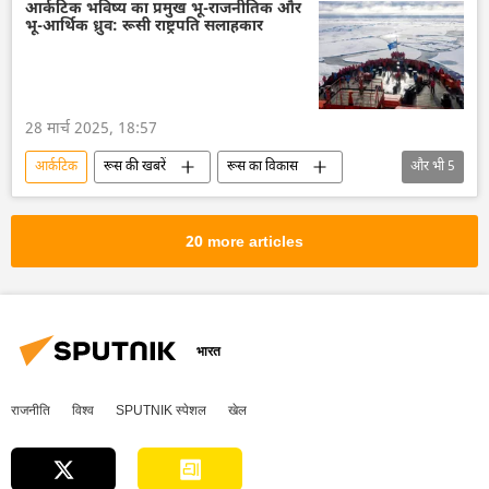
चीन
त्रिकोण रूस-भारत-चीन (RIC)
आर्कटिक भविष्य का प्रमुख भू-राजनीतिक और
भू-आर्थिक ध्रुव: रूसी राष्ट्रपति सलाहकार
ब्रिक्स
ब्रिक्स का विस्तारण
रूस आर्कटिक
विज्ञान एवं प्रौद्योगिकी
रूस
28 मार्च 2025, 18:57
आर्कटिक
रूस की खबरें
रूस का विकास
और भी
5
रूस
मास्को
व्लादिमीर पुतिन
रूस आर्कटिक
उत्तरी समुद्री मार्ग
20 more articles
भारत
राजनीति
विश्व
SPUTNIK स्पेशल
खेल