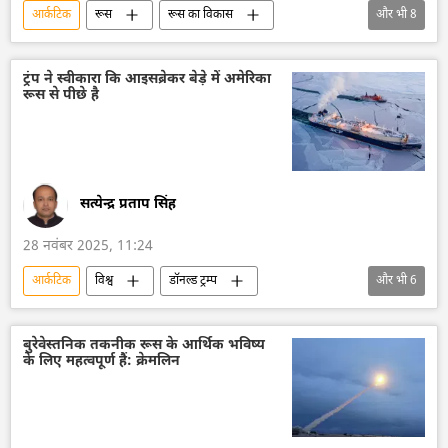
आर्कटिक
रूस
रूस का विकास
और भी
8
रूस आर्कटिक
चीन
त्रिकोण रूस-भारत-चीन (RIC)
भारत
ट्रंप ने स्वीकारा कि आइसब्रेकर बेड़े में अमेरिका
रूस से पीछे है
सर्गे लवरोव
विदेश मंत्रालय
रूसी विदेश मंत्रालय
राजनीति
सत्येन्द्र प्रताप सिंह
28 नवंबर 2025, 11:24
आर्कटिक
विश्व
डॉनल्ड ट्रम्प
और भी
6
परमाणु-संचालित आइसब्रेकर
अमेरिका
रूस
रूस का विकास
क्रूज पोत
रूस आर्कटिक
बुरेवेस्तनिक तकनीक रूस के आर्थिक भविष्य
के लिए महत्वपूर्ण हैं: क्रेमलिन