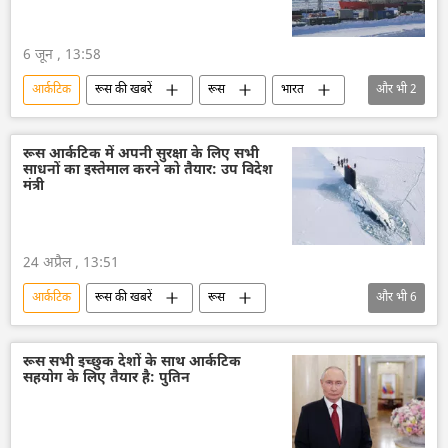
सेंट पीटर्सबर्ग
रूस आर्कटिक
6 जून , 13:58
आर्कटिक
रूस की खबरें
रूस
भारत
और भी
2
तेल
अर्थव्यवस्था
रूस आर्कटिक में अपनी सुरक्षा के लिए सभी
साधनों का इस्तेमाल करने को तैयार: उप विदेश
मंत्री
24 अप्रैल , 13:51
आर्कटिक
रूस की खबरें
रूस
और भी
6
रूस का विकास
रूस आर्कटिक
राष्ट्रीय सुरक्षा
सुरक्षा बल
विदेश मंत्रालय
रूस सभी इच्छुक देशों के साथ आर्कटिक
सहयोग के लिए तैयार है: पुतिन
रूसी विदेश मंत्रालय