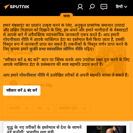
हिन्दी
भारत
हमारे वेबसाईट का प्रदर्शन उत्कृष्ट करने के लिए, अनुकूल प्रासंगिक समाचार उत्पादों
खबरें - 30.12.2024
और लक्षित विज्ञापन को दिखाने के लिए, हम अपने और हमारे भागीदारों के वेबसाइटों
से आपके बारे में अवैयक्तिक व्यावसायिक जानकारी एकत्र करते हैं। आप हमारी
गोपनीयता नीति
में आपके व्यक्तिगत डेटा का इस्तेमाल कैसे किया जाता है, इसकी
विस्तृत रूप में जानकारी प्राप्त कर सकते हैं। तकनीकों के विस्तृत वर्णन प्राप्त करने के
राष्ट्रपति पुतिन ने पीएम मोदी को भेजीं नए साल
लिए कृपया हमारे
कूकी तथा स्वचालित लॉगिंग नीति
पढ़िए।
की शुभकामनाएं
“स्वीकार करें & बंद करें” बटन पर क्लिक करके आप उपरोक्त लक्ष्य पुरा करने के लिए
आपके व्यक्तिगत डेटा के प्रसंस्करण की स्पष्ट सहमति प्रदान करते हैं।
आप हमारे
गोपनीयता नीति
में उल्लेखित तरीकों से अपनी सहमति वापस ले सकते हैं।
सत्येन्द्र प्रताप सिंह
स्वीकार करें & बंद करें
30 दिसंबर 2024, 16:21
राजनीति
रूस
व्लादिमीर पुतिन
नरेन्द्र मोदी
भारत
चीन
शी जिनपिंग
उत्तर कोरिया
किम जोंग उन
युद्ध के नए तरीकों के इस्तेमाल से देश के सामने
नई चुनौती: भारतीय रक्षा मंत्री