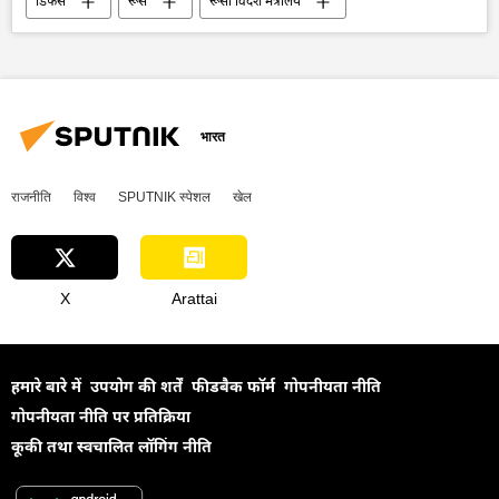
डिफेंस
रूस
रूसी विदेश मंत्रालय
सर्गे लवरोव
बैलिस्टिक मिसाइल प्रणाली
बैलिस्टिक मिसाइल
मिसाइल विध्वंसक
प्रतिबंध
परमाणु हथियार
परमाणु पनडुब्बी
ओरेशनिक
चीन
अमेरिका
भारत
सामूहिक विनाश के हथियार
राजनीति
विश्व
SPUTNIK स्पेशल
खेल
X
Arattai
हमारे बारे में
उपयोग की शर्तें
फीडबैक फॉर्म
गोपनीयता नीति
गोपनीयता नीति पर प्रतिक्रिया
कूकी तथा स्वचालित लॉगिंग नीति