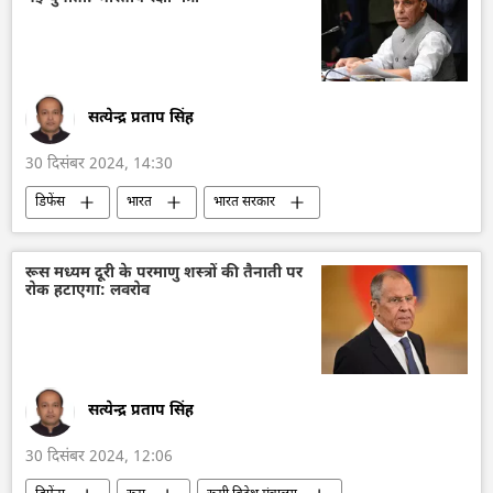
त्रिकोण रूस-भारत-चीन (RIC)
द्विपक्षीय रिश्ते
द्विपक्षीय व्यापार
क्रेमलिन
सत्येन्द्र प्रताप सिंह
30 दिसंबर 2024, 14:30
डिफेंस
भारत
भारत सरकार
भारत का विकास
रक्षा मंत्रालय (MoD)
वायु रक्षा
रक्षा-पंक्ति
रक्षा उत्पादों का निर्यात
रूस मध्यम दूरी के परमाणु शस्त्रों की तैनाती पर
रोक हटाएगा: लवरोव
सैन्य तकनीकी सहयोग
सैन्य तकनीक
सैन्य प्रौद्योगिकी
Artificial Intelligence (AI)
अंतरिक्ष
साइबर हमला
सत्येन्द्र प्रताप सिंह
30 दिसंबर 2024, 12:06