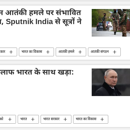
आतंकवादी
आतंकवाद
आतंकवाद का मुकाबला (एनआईए)
भारतीय सशस्‍त्र सेनाएँ
पाकिस्तान
सीमा विवाद
 आतंकी हमले पर संभावित
राजनाथ सिंह
Sputnik स्पेशल
, Sputnik India से सूत्रों ने
रकार
भारत का विकास
आतंकी हमले
आतंकी संगठन
जम्मू और कश्मीर
लाफ भारत के साथ खड़ा:
्को
भारत
भारत सरकार
भारत का विकास
दी
भारतीय सेना
भारतीय सशस्‍त्र सेनाएँ