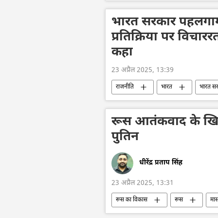
जम्मू और कश्मीर
श्रीनगर
आतंकवाद का मुकाबला
भारतीय सेना
भारत सरकार पहलगाम
नरेन्द्र मोदी
गृह मंत्री अमित शाह
प्रतिक्रिया पर विचाररत
कहा
23 अप्रैल 2025, 13:39
राजनीति
भारत
भारत स
आतंकी समूह
नरेन्द्र मोदी
रूस आतंकवाद के खि
पुतिन
धीरेंद्र प्रताप सिंह
23 अप्रैल 2025, 13:31
रूस का विकास
रूस
मास
विश्व
आतंकवाद
आतंकवा